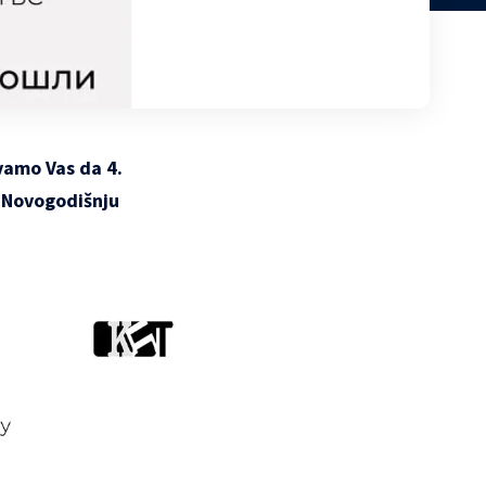
ivamo Vas da 4.
 “Novogodišnju