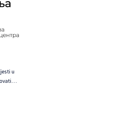
esti u
dovati…