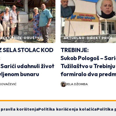
IREKT PRIČE
DRUŠTVO
AKTUELNO
DIREKT PRIČE
IZ SELA STOLAC KOD
TREBINJE:
:
Sukob Pologoš – Sari
Sarići udahnuli život
Tužilaštvo u Trebinju
vljenom bunaru
formiralo dva pred
KOVAČEVIĆ
JELA DŽOMBA
i pravila korištenja
Politika korišćenja kolačića
Politika 