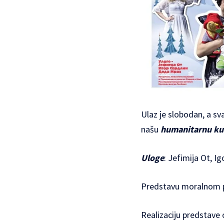
Ulaz je slobodan, a s
našu
humanitarnu ku
Uloge
: Jefimija Ot, I
Predstavu moralnom 
Realizaciju predstave 