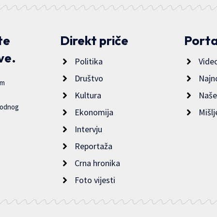
te
Direkt priče
Porta
ve.
Politika
Vide
Društvo
Najn
im
Kultura
Naše
bodnog
Ekonomija
Mišlj
Intervju
Reportaža
Crna hronika
Foto vijesti