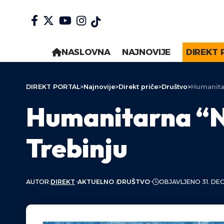
NASLOVNA
NAJNOVIJE
DIREKT 
DIREKT PORTAL
>
Najnovije
>
Direkt priče
>
Društvo
>
Humanita
Humanitarna “N
Trebinju
AUTOR:
DIREKT
AKTUELNO
DRUŠTVO
OBJAVLJENO 31. DE