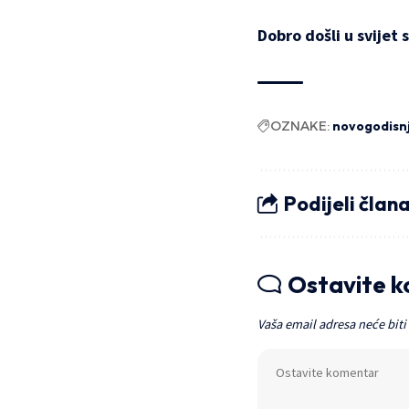
Dobro došli u svijet 
OZNAKE:
novogodisn
Podijeli član
Ostavite 
Vaša email adresa neće biti