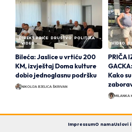
DIREKT PRIČE
DRUŠTVO
POLITIKA
VIDEO
VIDEO
D
Bileća: Jaslice u vrtiću 200
PRIČA 
KM, izvještaj Doma kulture
GACKA
dobio jednoglasnu podršku
Kako su 
zabora
NIKOLIJA BJELICA ŠKRIVAN
MILANKA 
Impressum
O nama
Uslovi 