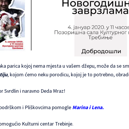
vaka parica kojoj nema mjesta u vašem džepu, može da se smj
tiju
, kojom ćemo neku porodicu, kojoj je to potrebno, obra
gor Svrdlin i naravno Deda Mraz!
podrškom i Pliškovcima pomogle
Marina i Lena.
omogućio Kulturni centar Trebinje.