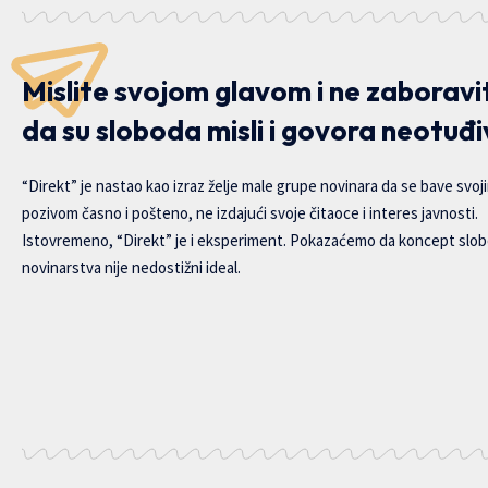
Mislite svojom glavom i ne zaboravi
da su sloboda misli i govora neotuđi
“Direkt” je nastao kao izraz želje male grupe novinara da se bave svoj
pozivom časno i pošteno, ne izdajući svoje čitaoce i interes javnosti.
Istovremeno, “Direkt” je i eksperiment. Pokazaćemo da koncept slo
novinarstva nije nedostižni ideal.