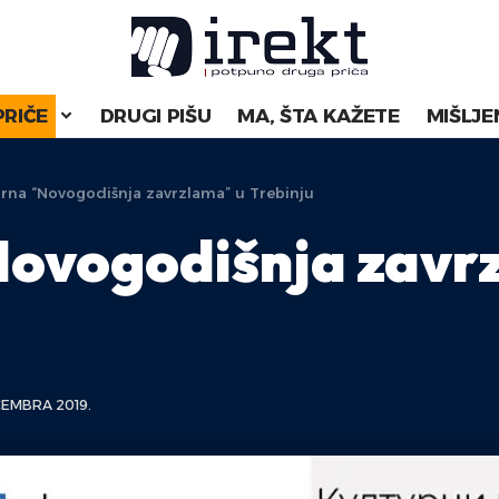
PRIČE
DRUGI PIŠU
MA, ŠTA KAŽETE
MIŠLJE
rna “Novogodišnja zavrzlama” u Trebinju
ovogodišnja zavr
CEMBRA 2019.