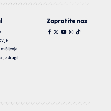
l
Zapratite nas
o
ovije
 mišljenje
enje drugih