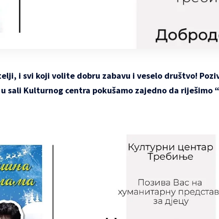
telji, i svi koji volite dobru zabavu i veselo društvo! Poz
, u sali Kulturnog centra pokušamo zajedno da riješimo