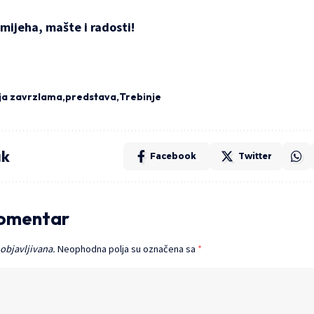
smijeha, mašte i radosti!
ja zavrzlama
predstava
Trebinje
ak
Facebook
Twitter
komentar
 objavljivana.
Neophodna polja su označena sa
*