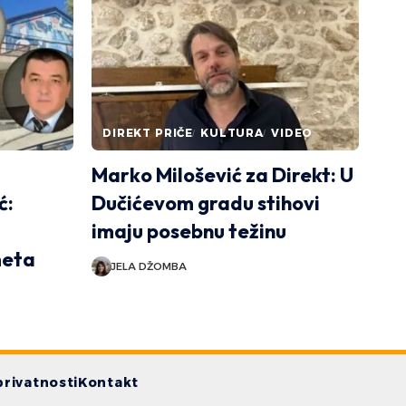
DIREKT PRIČE
KULTURA
VIDEO
Marko Milošević za Direkt: U
ć:
Dučićevom gradu stihovi
imaju posebnu težinu
meta
JELA DŽOMBA
privatnosti
Kontakt