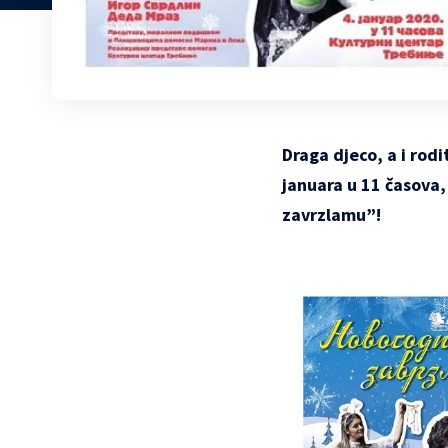
Draga djeco, a i rodi
januara u 11 časova
zavrzlamu”!