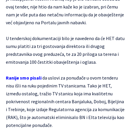
ovaj tender, nije htio da nam kaže ko je izabran, pri čemu
nam je više puta dao netačnu informaciju da je obavještenje
već objavljeno na Portalu javnih nabavki.
U tenderskoj dokumentaciji bilo je navedeno da će HET datu
sumu platiti za tri gostovanja direktora ili drugog
predstavnika ovog preduzeća, te za 20 priloga sa terena i
emitovanja 100 čestitki obavještenja i oglasa.
Ranije smo pisali
da uslovi za ponuđače u ovom tenderu
nisu išli na ruku pojedinim TV stanicama. Tako je HET,
između ostalog, tražio TV stanicu koja ima kvalitetnu
pokrivenost regionalnih centara Banjaluka, Doboj, Bijeljina
i Trebinje, koje izdaje Regulatorna agencija za komunikacije
(RAK), što je automatski eliminisalo BN i Elta televiziju kao
potencijalne ponuđače.