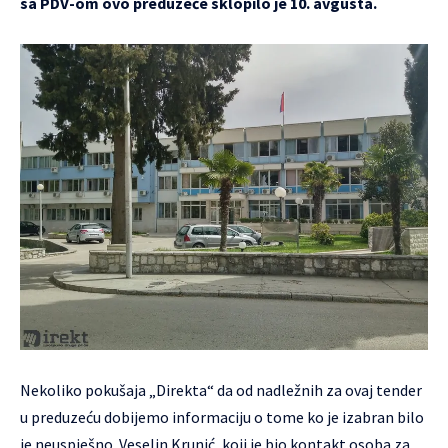
sa PDV-om ovo preduzeće sklopilo je 10. avgusta.
Nekoliko pokušaja „Direkta“ da od nadležnih za ovaj tender
u preduzeću dobijemo informaciju o tome ko je izabran bilo
je neuspješno. Veselin Krunić, koji je bio kontakt osoba za