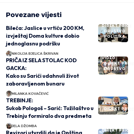
Povezane vijesti
DIREKT PRIČE
Bileća: Jaslice u vrtiću 200 KM,
DRUŠTVO
izvještaj Doma kulture dobio
POLITIKA
jednoglasnu podršku
NIKOLIJA BJELICA ŠKRIVAN
VIDEO
PRIČA IZ SELA STOLAC KOD
DIREKT PRIČ
GACKA:
DRUŠTVO
Kako su Sarići udahnuli život
zaboravljenom bunaru
MILANKA KOVAČEVIĆ
TREBINJE:
AKTUELNO
Sukob Pologoš – Sarić: Tužilaštvo u
DIREKT PRIČ
Trebinju formiralo dva predmeta
JELA DŽOMBA
DIREKT PRIČE
Revizori utvrdili da je Opština