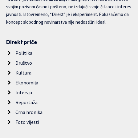
svojim pozivom časno i pošteno, ne izdajući svoje čitaoce i interes
javnosti. Istovremeno, “Direkt” je i eksperiment. Pokazaćemo da
koncept slobodnog novinarstva nije nedostižni ideal.
Direkt priče
Politika
Društvo
Kultura
Ekonomija
Intervju
Reportaža
Crna hronika
Foto vijesti