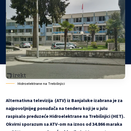
Hidroelektrane na Trebišnjici
Alternativna televizija (ATV) iz Banjaluke izabrana je za
najpovoljnijeg ponuđača na tenderu koji je u julu
raspisalo preduzeće Hidroelektrane na Trebišnjici (HET).
Okvirni sporazum sa ATV-om na iznos od 34.866 maraka