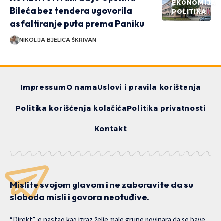
EKONOMIJA
Bileća bez tendera ugovorila
POLITIKA
asfaltiranje puta prema Paniku
NIKOLIJA BJELICA ŠKRIVAN
Impressum
O nama
Uslovi i pravila korištenja
Politika korišćenja kolačića
Politika privatnosti
Kontakt
Mislite svojom glavom i ne zaboravite da su
sloboda misli i govora neotuđive.
“Direkt” je nastao kao izraz želje male grupe novinara da se bave