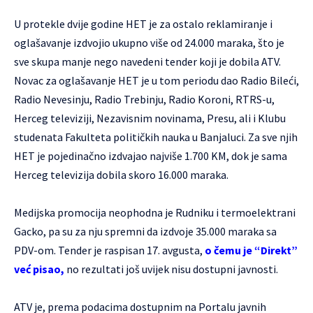
U protekle dvije godine HET je za ostalo reklamiranje i
oglašavanje izdvojio ukupno više od 24.000 maraka, što je
sve skupa manje nego navedeni tender koji je dobila ATV.
Novac za oglašavanje HET je u tom periodu dao Radio Bileći,
Radio Nevesinju, Radio Trebinju, Radio Koroni, RTRS-u,
Herceg televiziji, Nezavisnim novinama, Presu, ali i Klubu
studenata Fakulteta političkih nauka u Banjaluci. Za sve njih
HET je pojedinačno izdvajao najviše 1.700 KM, dok je sama
Herceg televizija dobila skoro 16.000 maraka.
Medijska promocija neophodna je Rudniku i termoelektrani
Gacko, pa su za nju spremni da izdvoje 35.000 maraka sa
PDV-om. Tender je raspisan 17. avgusta,
o čemu je “Direkt”
već pisao
,
no rezultati još uvijek nisu dostupni javnosti.
ATV je, prema podacima dostupnim na Portalu javnih