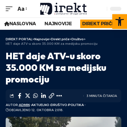
Aa
Op
NASLOVNA
NAJNOVIJE
DIREKT PRIČE
DIREKT PORTAL
>
Najnovije
>
Direkt priče
>
Društvo
>
HET daje ATV-u skoro 35.000 KM za medijsku promociju
HET daje ATV-u skoro
35.000 KM za medijsku
promociju
3 MINUTA ČITANJA
AUTOR:
ADMIN
AKTUELNO
DRUŠTVO
POLITIKA
OBJAVLJENO 12. OKTOBRA 2018.