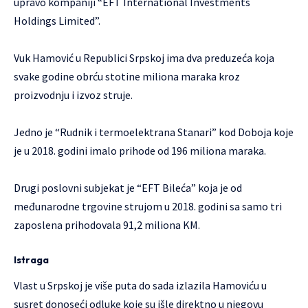
upravo kompaniji “EFT International Investments
Holdings Limited”.
Vuk Hamović u Republici Srpskoj ima dva preduzeća koja
svake godine obrću stotine miliona maraka kroz
proizvodnju i izvoz struje.
Jedno je “Rudnik i termoelektrana Stanari” kod Doboja koje
je u 2018. godini imalo prihode od 196 miliona maraka.
Drugi poslovni subjekat je “EFT Bileća” koja je od
međunarodne trgovine strujom u 2018. godini sa samo tri
zaposlena prihodovala 91,2 miliona KM.
Istraga
Vlast u Srpskoj je više puta do sada izlazila Hamoviću u
susret donoseći odluke koje su išle direktno u njegovu