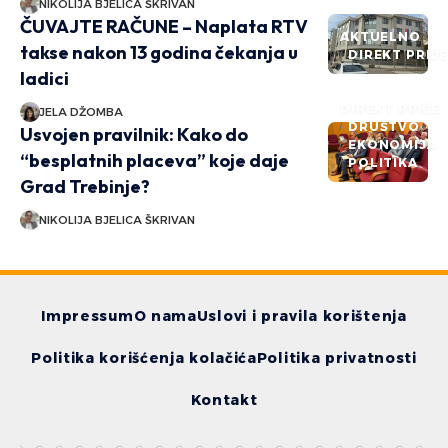
NIKOLIJA BJELICA ŠKRIVAN
ČUVAJTE RAČUNE – Naplata RTV
AKTUELNO
takse nakon 13 godina čekanja u
DIREKT PRIČ
ladici
DIREKT PRIČE
JELA DŽOMBA
DRUŠTVO
Usvojen pravilnik: Kako do
EKONOMIJA
“besplatnih placeva” koje daje
POLITIKA
Grad Trebinje?
NIKOLIJA BJELICA ŠKRIVAN
Impressum
O nama
Uslovi i pravila korištenja
Politika korišćenja kolačića
Politika privatnosti
Kontakt