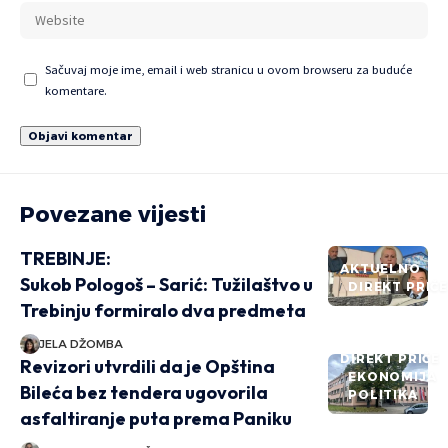
Sačuvaj moje ime, email i web stranicu u ovom browseru za buduće
komentare.
Povezane vijesti
TREBINJE:
AKTUELNO
Sukob Pologoš – Sarić: Tužilaštvo u
DIREKT PRIČ
Trebinju formiralo dva predmeta
JELA DŽOMBA
DIREKT PRIČE
Revizori utvrdili da je Opština
EKONOMIJA
Bileća bez tendera ugovorila
POLITIKA
asfaltiranje puta prema Paniku