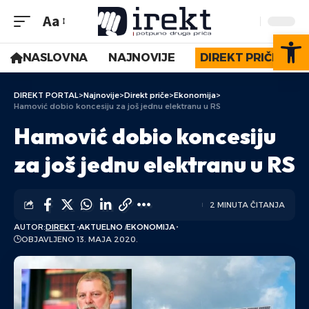
Aa
Op
NASLOVNA
NAJNOVIJE
DIREKT PRIČE
DIREKT PORTAL
>
Najnovije
>
Direkt priče
>
Ekonomija
>
Hamović dobio koncesiju za još jednu elektranu u RS
Hamović dobio koncesiju
za još jednu elektranu u RS
2 MINUTA ČITANJA
AUTOR:
DIREKT
AKTUELNO
EKONOMIJA
OBJAVLJENO 13. MAJA 2020.