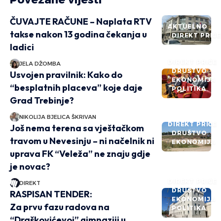
ČUVAJTE RAČUNE – Naplata RTV
AKTUELNO
takse nakon 13 godina čekanja u
DIREKT PRIČ
ladici
DIREKT PRIČE
JELA DŽOMBA
DRUŠTVO
Usvojen pravilnik: Kako do
EKONOMIJA
“besplatnih placeva” koje daje
POLITIKA
Grad Trebinje?
NIKOLIJA BJELICA ŠKRIVAN
DIREKT PRIČE
Još nema terena sa vještačkom
DRUŠTVO
travom u Nevesinju – ni načelnik ni
EKONOMIJA
uprava FK “Veleža” ne znaju gdje
je novac?
DIREKT PRIČE
DIREKT
DRUŠTVO
RASPISAN TENDER:
EKONOMIJA
Za prvu fazu radova na
POLITIKA
“Draškovićevoj” gimnaziji u