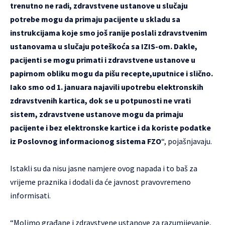
trenutno ne radi, zdravstvene ustanove u slučaju
potrebe mogu da primaju pacijente u skladu sa
instrukcijama koje smo još ranije poslali zdravstvenim
ustanovama u slučaju poteškoća sa IZIS-om. Dakle,
pacijenti se mogu primati i zdravstvene ustanove u
papirnom obliku mogu da pišu recepte,uputnice i slično.
Iako smo od 1. januara najavili upotrebu elektronskih
zdravstvenih kartica, dok se u potpunosti ne vrati
sistem, zdravstvene ustanove mogu da primaju
pacijente i bez elektronske kartice i da koriste podatke
iz Poslovnog informacionog sistema FZO
“, pojašnjavaju.
Istakli su da nisu jasne namjere ovog napada i to baš za
vrijeme praznika i dodali da će javnost pravovremeno
informisati.
“Molimo građane i zdravstvene ustanove za razumijevanje,