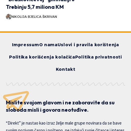
Trebinju 5,7 miliona KM
NIKOLIJA BJELICA ŠKRIVAN
Impressum
O nama
Uslovi i pravila korištenja
Politika korišćenja kolačića
Politika privatnosti
Kontakt
Mislite svojom glavom i ne zaboravite da su
sloboda misli i govora neotuđive.
“Direkt” je nastao kao izraz želje male grupe novinara da se bave
svojim pozivom časno i pošteno, ne izdajući svoje čitaoce i interes