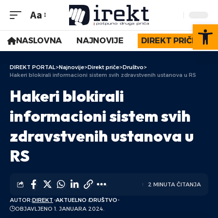
Aa
Op
NASLOVNA
NAJNOVIJE
DIREKT PRIČE
DIREKT PORTAL
>
Najnovije
>
Direkt priče
>
Društvo
>
Hakeri blokirali informacioni sistem svih zdravstvenih ustanova u RS
Hakeri blokirali
informacioni sistem svih
zdravstvenih ustanova u
RS
2 MINUTA ČITANJA
AUTOR:
DIREKT
AKTUELNO
DRUŠTVO
OBJAVLJENO 1. JANUARA 2024.