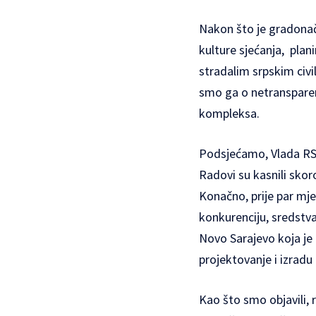
Nakon što je gradonače
kulture sjećanja, pla
stradalim srpskim civil
smo ga o netransparen
kompleksa.
Podsjećamo, Vlada RS j
Radovi su kasnili sko
Konačno, prije par mje
konkurenciju, sredstv
Novo Sarajevo koja j
projektovanje i izrad
Kao što smo objavili, 