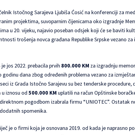
lnik Istočnog Sarajeva Ljubiša Ćosić na konferenciji za med
niranim projektima, suvoparnim čijenicama oko izgradnje M
ima u 20. vijeku, najavio poseban odsjek koji će se baviti kul
tnosti trošenja novca građana Republike Srpske vezano za
e jos 2022. prebacila prvih
800.000 KM
za izgradnju memor
ro godinu dana zbog određenih problema vezano za izmješta
seci iz Grada Istočno Sarajevu su bez tenderske procedure, 
a u iznosu od
500.000 KM
uplatili na račun Opštinske boračk
e direktnom pogodbom izabrala firmu “UNIOTEC”. Ostatak no
u dodatnih spomenika.
riječ je o firmi koja je osnovana 2019. od kada je naprasno po