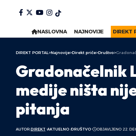
NASLOVNA
NAJNOVIJE
DIREKT 
DIREKT PORTAL
>
Najnovije
>
Direkt priče
>
Društvo
>
Gradonače
Gradonačelnik L
medije ništa nij
pitanja
AUTOR:
DIREKT
AKTUELNO
DRUŠTVO
OBJAVLJENO 22. DE