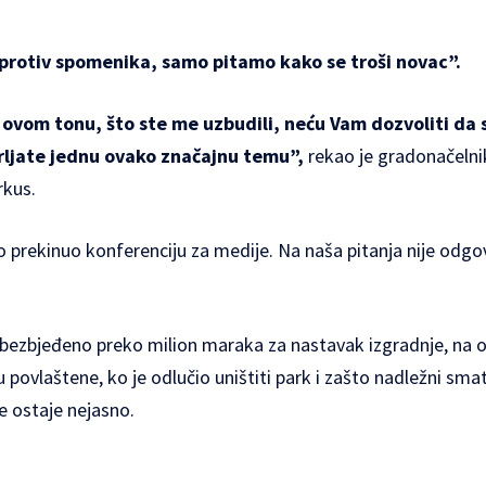
e protiv spomenika, samo pitamo kako se troši novac”.
 ovom tonu, što ste me uzbudili, neću Vam dozvoliti da 
prljate jednu ovako značajnu temu”,
rekao je gradonačelni
rkus.
 prekinuo konferenciju za medije. Na naša pitanja nije odgovo
 obezbjeđeno preko milion maraka za nastavak izgradnje, na 
 povlaštene, ko je odlučio uništiti park i zašto nadležni sm
e ostaje nejasno.