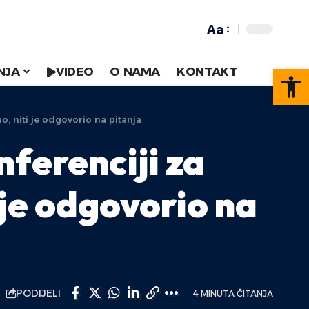
Aa
Op
NJA
VIDEO
O NAMA
KONTAKT
, niti je odgovorio na pitanja
ferenciji za
 je odgovorio na
PODIJELI
4 MINUTA ČITANJA