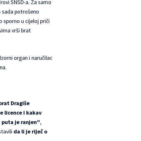
drovi SNSD-a. Za samo
o sada potrošeno
sporno u cijeloj priči
ima vrši brat
zorni organ i naručilac
na.
brat Dragiše
e licence i kakav
 puta je ranjen”
,
tavili
da li je riječ o