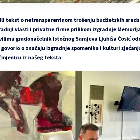
ili tekst o netransparentnom trošenju budžetskih sred
aradnji vlasti i privatne firme prilikom izgradnje Memor
vilima gradonačelnik Istočnog Sarajeva Ljubiša Ćosić od
 govorio o značaju izgradnje spomenika i kulturi sjećanj
injenicu iz našeg teksta.