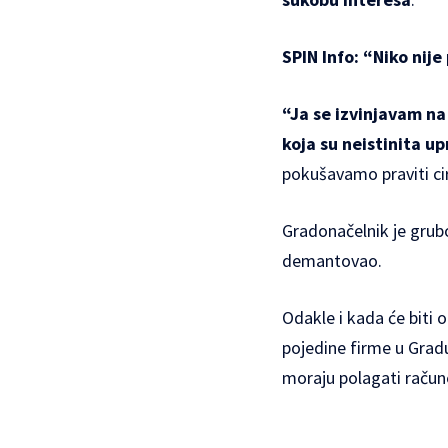
SPIN Info: “Niko nij
“Ja se izvinjavam na
koja su neistinita u
pokušavamo praviti ci
Gradonačelnik je grubo
demantovao.
Odakle i kada će biti
pojedine firme u Gradu
moraju polagati račun