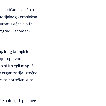
ije pričao o značaju
emorijalnog kompleksa
turom sjećanja pitali
 izgradju spomen-
ijalnog kompleksa.
nje toplovoda.
da bi izbjegli moguću
e organizacije Istočno
vca potrošen je za
čela dobijati poslove