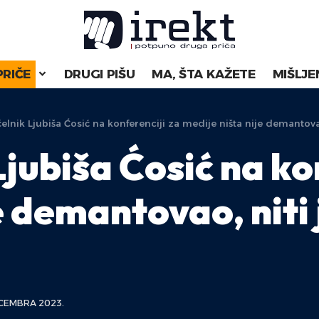
PRIČE
DRUGI PIŠU
MA, ŠTA KAŽETE
MIŠLJE
lnik Ljubiša Ćosić na konferenciji za medije ništa nije demantovao
jubiša Ćosić na kon
e demantovao, niti
CEMBRA 2023.