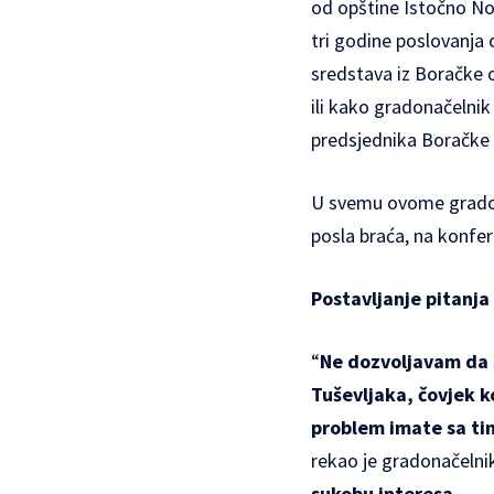
od opštine Istočno No
tri godine poslovanja 
sredstava iz Boračke or
ili kako gradonačelni
predsjednika Boračke 
U svemu ovome gradonač
posla braća, na konfer
Postavljanje pitanja
“
Ne dozvoljavam da s
Tuševljaka, čovjek ko
problem imate sa tim
rekao je gradonačelni
sukobu interesa
.