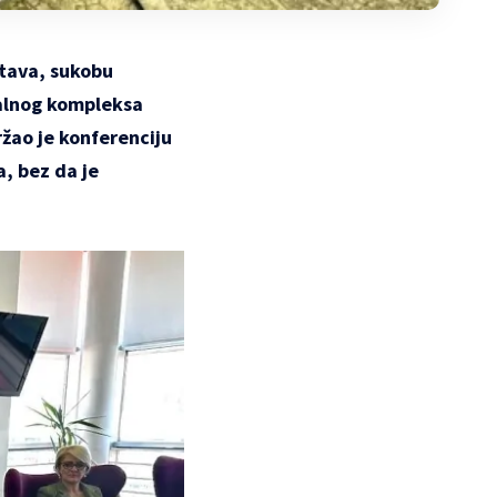
stava, sukobu
ijalnog kompleksa
ržao je konferenciju
a, bez da je