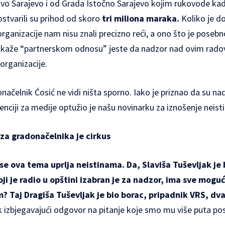
vo Sarajevo i od Grada Istočno Sarajevo kojim rukovode ka
ostvarili su prihod od skoro
tri miliona maraka.
Koliko je d
ganizacije nam nisu znali precizno reći, a ono što je posebno 
k kaže “partnerskom odnosu” jeste da nadzor nad ovim radov
organizacije.
elnik Ćosić ne vidi ništa sporno. Iako je priznao da su nad
enciji za medije optužio je našu novinarku za iznošenje neisti
 za gradonačelnika je cirkus
e ova tema uprlja neistinama. Da, Slaviša Tuševljak je 
ji je radio u opštini izabran je za nadzor, ima sve moguć
? Taj Dragiša Tuševljak je bio borac, pripadnik VRS, dva
k izbjegavajući odgovor na pitanje koje smo mu više puta pos