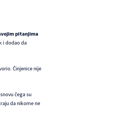
svojim pitanjima
k i dodao da
rio. Činjenice nije
osnovu čega su
atraju da nikome ne