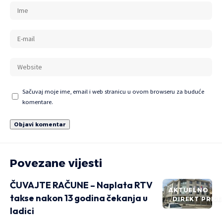
Sačuvaj moje ime, email i web stranicu u ovom browseru za buduće
komentare.
Povezane vijesti
ČUVAJTE RAČUNE – Naplata RTV
AKTUELNO
takse nakon 13 godina čekanja u
DIREKT PRIČ
ladici