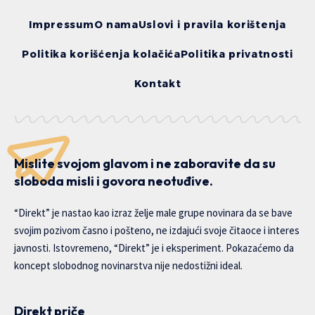
Impressum
O nama
Uslovi i pravila korištenja
Politika korišćenja kolačića
Politika privatnosti
Kontakt
Mislite svojom glavom i ne zaboravite da su
sloboda misli i govora neotuđive.
“Direkt” je nastao kao izraz želje male grupe novinara da se bave
svojim pozivom časno i pošteno, ne izdajući svoje čitaoce i interes
javnosti. Istovremeno, “Direkt” je i eksperiment. Pokazaćemo da
koncept slobodnog novinarstva nije nedostižni ideal.
Direkt priče