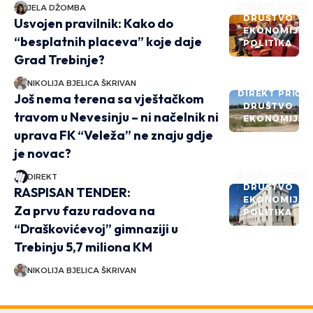
DIREKT PRIČE
JELA DŽOMBA
DRUŠTVO
Usvojen pravilnik: Kako do
EKONOMIJA
“besplatnih placeva” koje daje
POLITIKA
Grad Trebinje?
NIKOLIJA BJELICA ŠKRIVAN
DIREKT PRIČE
Još nema terena sa vještačkom
DRUŠTVO
travom u Nevesinju – ni načelnik ni
EKONOMIJA
uprava FK “Veleža” ne znaju gdje
je novac?
DIREKT PRIČE
DIREKT
DRUŠTVO
RASPISAN TENDER:
EKONOMIJA
Za prvu fazu radova na
POLITIKA
“Draškovićevoj” gimnaziji u
Trebinju 5,7 miliona KM
NIKOLIJA BJELICA ŠKRIVAN