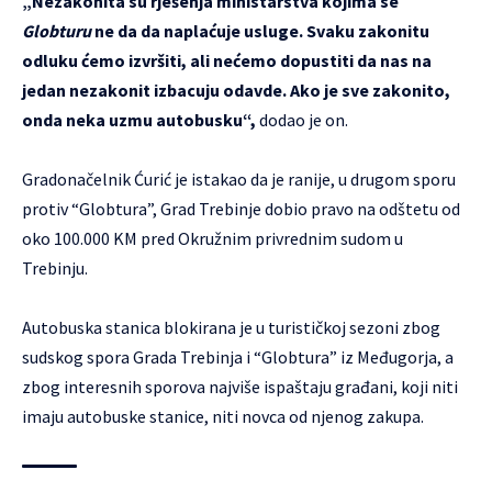
„Nezakonita su rješenja ministarstva kojima se
Globturu
ne da da naplaćuje usluge. Svaku zakonitu
odluku ćemo izvršiti, ali nećemo dopustiti da nas na
jedan nezakonit izbacuju odavde. Ako je sve zakonito,
onda neka uzmu autobusku“,
dodao je on.
Gradonačelnik Ćurić je istakao da je ranije, u drugom sporu
protiv “Globtura”, Grad Trebinje dobio pravo na odštetu od
oko 100.000 KM pred Okružnim privrednim sudom u
Trebinju.
Autobuska stanica blokirana je u turističkoj sezoni zbog
sudskog spora Grada Trebinja i “Globtura” iz Međugorja, a
zbog interesnih sporova najviše ispaštaju građani, koji niti
imaju autobuske stanice, niti novca od njenog zakupa.