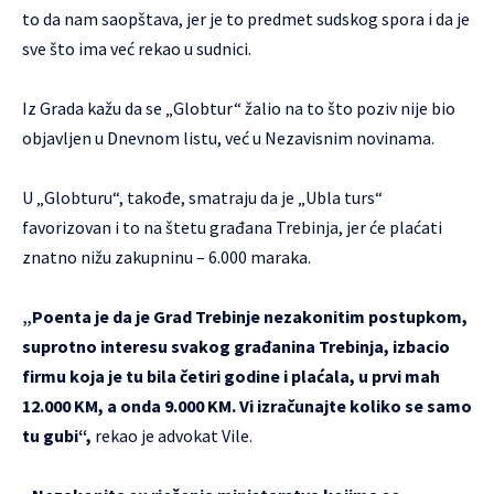
to da nam saopštava, jer je to predmet sudskog spora i da je
sve što ima već rekao u sudnici.
Iz Grada kažu da se „Globtur“ žalio na to što poziv nije bio
objavljen u Dnevnom listu, već u Nezavisnim novinama.
U „Globturu“, takođe, smatraju da je „Ubla turs“
favorizovan i to na štetu građana Trebinja, jer će plaćati
znatno nižu zakupninu – 6.000 maraka.
„Poenta je da je Grad Trebinje nezakonitim postupkom,
suprotno interesu svakog građanina Trebinja, izbacio
firmu koja je tu bila četiri godine i plaćala, u prvi mah
12.000 KM, a onda 9.000 KM. Vi izračunajte koliko se samo
tu gubi“,
rekao je advokat Vile.