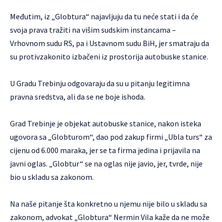
Međutim, iz „Globtura“ najavljuju da tu neće stati i da će
svoja prava tražiti na višim sudskim instancama –
Vrhovnom sudu RS, pa i Ustavnom sudu BiH, jer smatraju da
su protivzakonito izbačeni iz prostorija autobuske stanice.
U Gradu Trebinju odgovaraju da su u pitanju legitimna
pravna sredstva, ali da se ne boje ishoda.
Grad Trebinje je objekat autobuske stanice, nakon isteka
ugovora sa „Globturom“, dao pod zakup firmi „Ubla turs“ za
cijenu od 6.000 maraka, jer se ta firma jedina i prijavila na
javni oglas. „Globtur“ se na oglas nije javio, jer, tvrde, nije
bio u skladu sa zakonom.
Na naše pitanje šta konkretno u njemu nije bilo u skladu sa
zakonom, advokat „Globtura“ Nermin Vila kaže da ne može