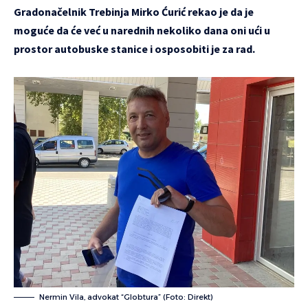
Gradonačelnik Trebinja Mirko Ćurić rekao je da je
moguće da će već u narednih nekoliko dana oni ući u
prostor autobuske stanice i osposobiti je za rad.
Nermin Vila, advokat “Globtura” (Foto: Direkt)