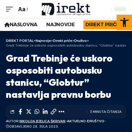
Aa
Op
NASLOVNA
NAJNOVIJE
DIREKT PRIČE
DIREKT PORTAL
>
Najnovije
>
Direkt priče
>
Društvo
>
Grad Trebinje će uskoro osposobiti autobusku stanicu, “Globtur” nastavlja
Grad Trebinje će uskoro
osposobiti autobusku
stanicu, “Globtur”
nastavlja pravnu borbu
3 MINUTA ČITANJA
AUTOR:
NIKOLIJA BJELICA ŠKRIVAN
AKTUELNO
DRUŠTVO
OBJAVLJENO 28. JULA 2020.