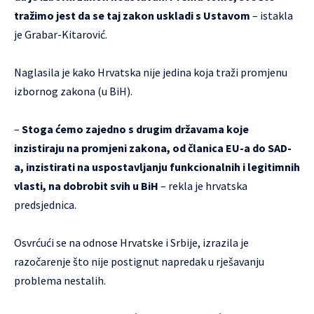
tražimo jest da se taj zakon uskladi s Ustavom
– istakla
je Grabar-Kitarović.
Naglasila je kako Hrvatska nije jedina koja traži promjenu
izbornog zakona (u BiH).
–
Stoga ćemo zajedno s drugim državama koje
inzistiraju na promjeni zakona, od članica EU-a do SAD-
a, inzistirati na uspostavljanju funkcionalnih i legitimnih
vlasti, na dobrobit svih u BiH
– rekla je hrvatska
predsjednica.
Osvrćući se na odnose Hrvatske i Srbije, izrazila je
razočarenje što nije postignut napredak u rješavanju
problema nestalih.