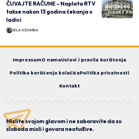
ČUVAJTE RAČUNE – Naplata RTV
AKTUELNO
takse nakon 13 godina čekanja u
DIREKT PRIČ
ladici
JELA DŽOMBA
Impressum
O nama
Uslovi i pravila korištenja
Politika korišćenja kolačića
Politika privatnosti
Kontakt
Mislite svojom glavom i ne zaboravite da su
sloboda misli i govora neotuđive.