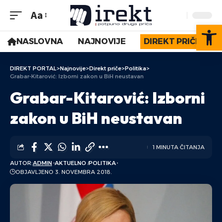
Aa
Op
NASLOVNA
NAJNOVIJE
DIREKT PRIČE
DIREKT PORTAL
>
Najnovije
>
Direkt priče
>
Politika
>
Grabar-Kitarović: Izborni zakon u BiH neustavan
Grabar-Kitarović: Izborni
zakon u BiH neustavan
1 MINUTA ČITANJA
AUTOR:
ADMIN
AKTUELNO
POLITIKA
OBJAVLJENO 3. NOVEMBRA 2018.