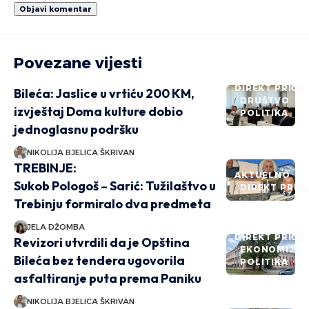
Povezane vijesti
DIREKT PRIČE
Bileća: Jaslice u vrtiću 200 KM,
DRUŠTVO
izvještaj Doma kulture dobio
POLITIKA
jednoglasnu podršku
NIKOLIJA BJELICA ŠKRIVAN
TREBINJE:
AKTUELNO
Sukob Pologoš – Sarić: Tužilaštvo u
DIREKT PRIČ
Trebinju formiralo dva predmeta
JELA DŽOMBA
DIREKT PRIČE
Revizori utvrdili da je Opština
EKONOMIJA
Bileća bez tendera ugovorila
POLITIKA
asfaltiranje puta prema Paniku
NIKOLIJA BJELICA ŠKRIVAN