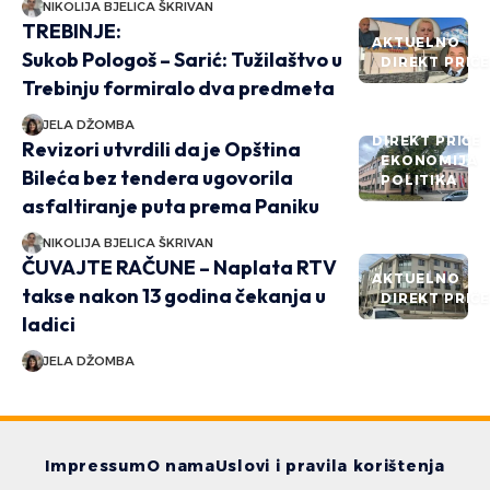
NIKOLIJA BJELICA ŠKRIVAN
TREBINJE:
AKTUELNO
Sukob Pologoš – Sarić: Tužilaštvo u
DIREKT PRIČ
Trebinju formiralo dva predmeta
JELA DŽOMBA
DIREKT PRIČE
Revizori utvrdili da je Opština
EKONOMIJA
Bileća bez tendera ugovorila
POLITIKA
asfaltiranje puta prema Paniku
NIKOLIJA BJELICA ŠKRIVAN
ČUVAJTE RAČUNE – Naplata RTV
AKTUELNO
takse nakon 13 godina čekanja u
DIREKT PRIČ
ladici
JELA DŽOMBA
Impressum
O nama
Uslovi i pravila korištenja