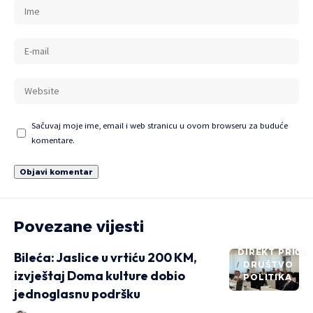
Sačuvaj moje ime, email i web stranicu u ovom browseru za buduće
komentare.
Povezane vijesti
DIREKT PRIČE
Bileća: Jaslice u vrtiću 200 KM,
DRUŠTVO
izvještaj Doma kulture dobio
POLITIKA
jednoglasnu podršku