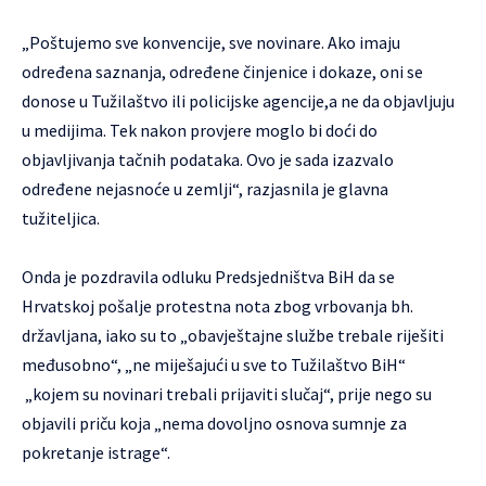
„Poštujemo sve konvencije, sve novinare. Ako imaju
određena saznanja, određene činjenice i dokaze, oni se
donose u Tužilaštvo ili policijske agencije,a ne da objavljuju
u medijima. Tek nakon provjere moglo bi doći do
objavljivanja tačnih podataka. Ovo je sada izazvalo
određene nejasnoće u zemlji“, razjasnila je glavna
tužiteljica.
Onda je pozdravila odluku Predsjedništva BiH da se
Hrvatskoj pošalje protestna nota zbog vrbovanja bh.
državljana, iako su to „obavještajne službe trebale riješiti
međusobno“, „ne miješajući u sve to Tužilaštvo BiH“
„kojem su novinari trebali prijaviti slučaj“, prije nego su
objavili priču koja „nema dovoljno osnova sumnje za
pokretanje istrage“.