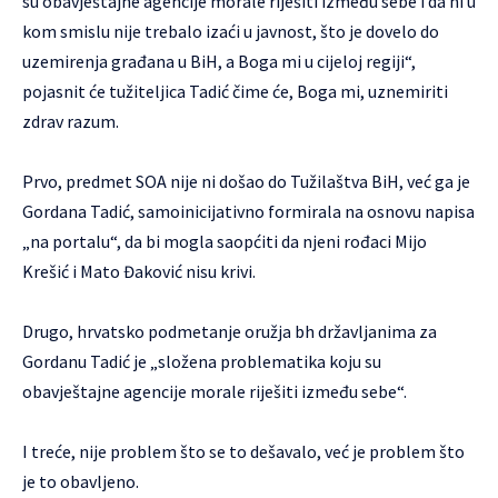
su obavještajne agencije morale riješiti između sebe i da ni u
kom smislu nije trebalo izaći u javnost, što je dovelo do
uzemirenja građana u BiH, a Boga mi u cijeloj regiji“,
pojasnit će tužiteljica Tadić čime će, Boga mi, uznemiriti
zdrav razum.
Prvo, predmet SOA nije ni došao do Tužilaštva BiH, već ga je
Gordana Tadić, samoinicijativno formirala na osnovu napisa
„na portalu“, da bi mogla saopćiti da njeni rođaci Mijo
Krešić i Mato Đaković nisu krivi.
Drugo, hrvatsko podmetanje oružja bh državljanima za
Gordanu Tadić je „složena problematika koju su
obavještajne agencije morale riješiti između sebe“.
I treće, nije problem što se to dešavalo, već je problem što
je to obavljeno.