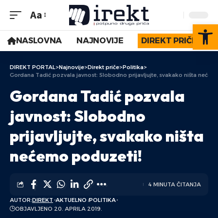
Aa
Op
NASLOVNA
NAJNOVIJE
DIREKT PRIČE
DIREKT PORTAL
>
Najnovije
>
Direkt priče
>
Politika
>
Gordana Tadić pozvala javnost: Slobodno prijavljujte, svakako ništa nećem
Gordana Tadić pozvala
javnost: Slobodno
prijavljujte, svakako ništa
nećemo poduzeti!
4 MINUTA ČITANJA
AUTOR:
DIREKT
AKTUELNO
POLITIKA
OBJAVLJENO 20. APRILA 2019.