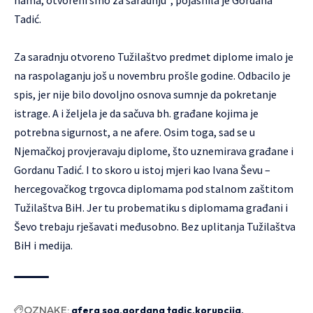
nama, otvoreni smo za saradnju“, pojasnila je Gordana
Tadić.
Za saradnju otvoreno Tužilaštvo predmet diplome imalo je
na raspolaganju još u novembru prošle godine. Odbacilo je
spis, jer nije bilo dovoljno osnova sumnje da pokretanje
istrage. A i željela je da sačuva bh. građane kojima je
potrebna sigurnost, a ne afere. Osim toga, sad se u
Njemačkoj provjeravaju diplome, što uznemirava građane i
Gordanu Tadić. I to skoro u istoj mjeri kao Ivana Ševu –
hercegovačkog trgovca diplomama pod stalnom zaštitom
Tužilaštva BiH. Jer tu probematiku s diplomama građani i
Ševo trebaju rješavati međusobno. Bez uplitanja Tužilaštva
BiH i medija.
OZNAKE:
afera soa
gordana tadic
korupcija