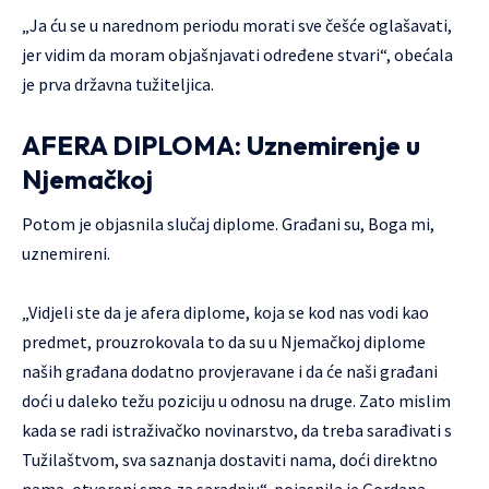
„Ja ću se u narednom periodu morati sve češće oglašavati,
jer vidim da moram objašnjavati određene stvari“, obećala
je prva državna tužiteljica.
AFERA DIPLOMA: Uznemirenje u
Njemačkoj
Potom je objasnila slučaj diplome. Građani su, Boga mi,
uznemireni.
„Vidjeli ste da je afera diplome, koja se kod nas vodi kao
predmet, prouzrokovala to da su u Njemačkoj diplome
naših građana dodatno provjeravane i da će naši građani
doći u daleko težu poziciju u odnosu na druge. Zato mislim
kada se radi istraživačko novinarstvo, da treba sarađivati s
Tužilaštvom, sva saznanja dostaviti nama, doći direktno