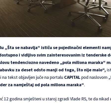
lu „Šta se nabavlja“ ističu se pojedinačni elementi namj
 dostupno i vidljivo svim zainteresovanim iz tenderske 
slovu tendenciozno navedeno „pola miliona maraka“ m
abavku za deset odsto manji od toga, što nije malo“,
is
i na tekst objavljen juče na portalu
CAPITAL
pod naslovom „
der za namještaj od pola miliona maraka“
.
eć 12 godina smješteni u staroj zgradi Vlade RS, te da nikad 