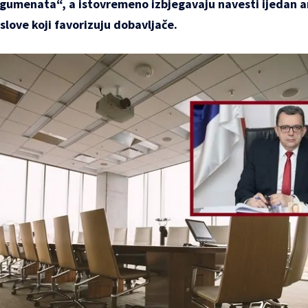
rgumenata“, a istovremeno izbjegavaju navesti ijedan 
slove koji favorizuju dobavljače.