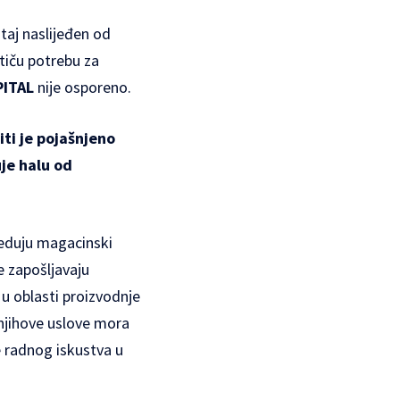
aj naslijeđen od
stiču potrebu za
PITAL
nije osporeno.
ti je pojašnjeno
je halu od
jeduju magacinski
e zapošljavaju
 u oblasti proizvodnje
 njihove uslove mora
e radnog iskustva u