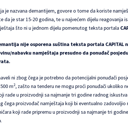
ja je nazvana demantijem, govore o tome da koriste namješt
te da je star 15-20 godina, te u najvećem dijelu reagovanja i
štaja što ni u jednom dijelu pomenutog teksta portala
CA
emantija nije osporena suština teksta portala CAPITAL ni
ovinu/nabavku namještaja presudno da ponuđač posjedu
rata.
naveli ni zbog čega je potrebno da potencijalni ponuđači pos
2
 500 m
, zašto na tenderu ne mogu proći ponuđači ukoliko n
ji rade u proizvodnji sa najmanje tri godine radnog iskustva
og čega proizvođač namještaja koji bi eventualno zadovoljio
ničara koji rade pripremu u proizvodnji sa najmanje tri godin
.