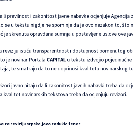
da li pravilnost i zakonitost javne nabavke ocjenjuje Agencija z
 iako se u tekstu nigdje ne spominje da je ovo nezakonito, št
eć je skrenuta opravdana sumnja u postavljene uslove ove ja
za reviziju ističu transparentnost i dostupnost pomenutog ob
to je novinar Portala
CAPITAL
u tekstu izdvojio pojedinačn
aja, te smatraju da to ne doprinosi kvalitetu novinarskog t
zori javno pitaju da li zakonitost javnih nabavki treba da ocj
 kvalitet novinarskih tekstova treba da ocjenjuju revizori.
a za reviziju srpske
jovo radukic
tener