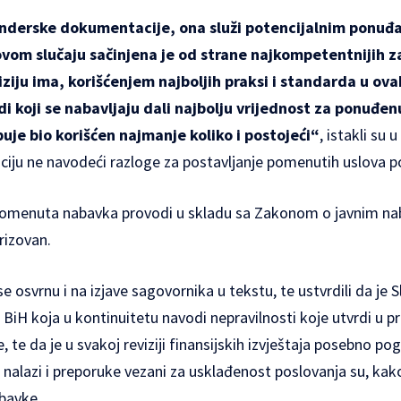
enderske dokumentacije, ona služi potencijalnim ponuđ
ovom slučaju sačinjena je od strane najkompetentnijih z
iziju ima, korišćenjem najboljih praksi i standarda u ova
i koji se nabavljaju dali najbolju vrijednost za ponuđenu
puje bio korišćen najmanje koliko i postojeći“
, istakli su
iju ne navodeći razloge za postavljanje pomenutih uslova 
 pomenuta nabavka provodi u skladu sa Zakonom o javnim n
rizovan.
e osvrnu i na izjave sagovornika u tekstu, te ustvrdili da je S
 u BiH koja u kontinuitetu navodi nepravilnosti koje utvrdi u 
, te da je u svakoj reviziji finansijskih izvještaja posebno pog
nalazi i preporuke vezani za usklađenost poslovanja su, kako
bavke.