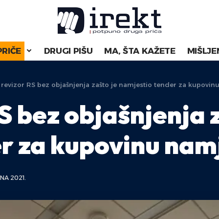
PRIČE
DRUGI PIŠU
MA, ŠTA KAŽETE
MIŠLJE
 revizor RS bez objašnjenja zašto je namjestio tender za kupovin
S bez objašnjenja 
r za kupovinu nam
NA 2021.