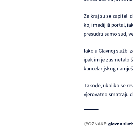
Za kraj su se zapitali 
koji medij ili portal,
presuditi samo sud, v
Iako u Glavnoj službi 
ipak im je zasmetalo š
kancelarijskog namješt
Takođe, ukoliko se revi
vjerovatno smatraju da
OZNAKE:
glavna sluzb