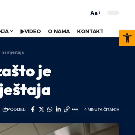
Aa
Op
NJA
VIDEO
O NAMA
KONTAKT
u namještaja
zašto je
ještaja
PODIJELI
4 MINUTA ČITANJA