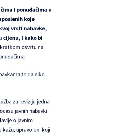
ačima i ponuđačima u
aposlenih koje
kvoj vrsti nabavke,
 cijenu, i kako bi
 u kratkom osvrtu na
ponuđačima.
abavkama,te da niko
lužba za reviziju jedna
procesu javnih nabavki
lavlje o javnim
 kažu, upravo oni koji