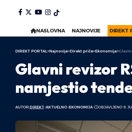
NASLOVNA
NAJNOVIJE
DIREKT 
DIREKT PORTAL
>
Najnovije
>
Direkt priče
>
Ekonomija
>
Glavni
Glavni revizor R
namjestio tende
AUTOR:
DIREKT
AKTUELNO
EKONOMIJA
OBJAVLJENO 9. JU