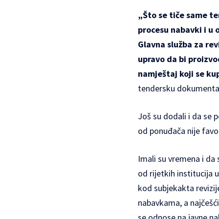
„Što se tiče same t
procesu nabavki i u 
Glavna služba za rev
upravo da bi proizvod
namještaj koji se ku
tendersku dokumentac
Još su dodali i da se
od ponuđača nije favo
Imali su vremena i da s
od rijetkih institucija
kod subjekakta revizije
nabavkama, a najčešći 
se odnose na javne na