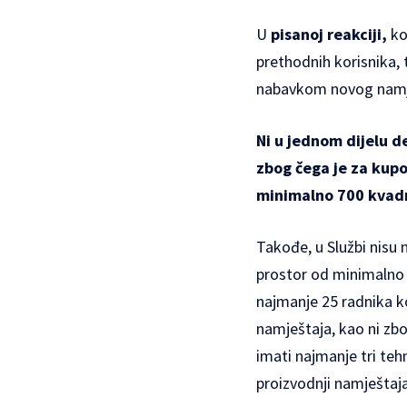
U
pisanoj reakciji,
ko
prethodnih korisnika, 
nabavkom novog namje
Ni u jednom dijelu d
zbog čega je za kup
minimalno 700 kvad
Takođe, u Službi nisu 
prostor od minimalno
najmanje 25 radnika ko
namještaja, kao ni zb
imati najmanje tri teh
proizvodnji namještaja