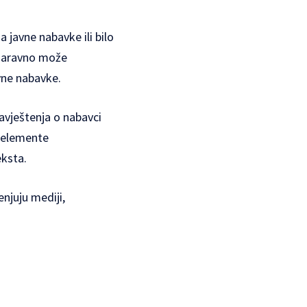
a javne nabavke ili bilo
o naravno može
vne nabavke.
avještenja o nabavci
e elemente
eksta.
enjuju mediji,