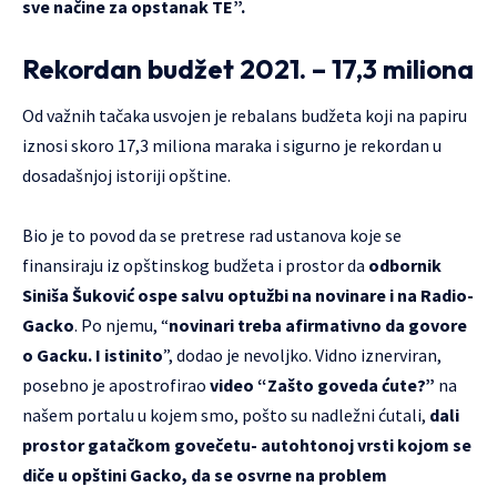
sve načine za opstanak TE”.
Rekordan budžet 2021. – 17,3 miliona
Od važnih tačaka usvojen je rebalans budžeta koji na papiru
iznosi skoro 17,3 miliona maraka i sigurno je rekordan u
dosadašnjoj istoriji opštine.
Bio je to povod da se pretrese rad ustanova koje se
finansiraju iz opštinskog budžeta i prostor da
odbornik
Siniša Šuković ospe salvu optužbi na novinare i na Radio-
Gacko
. Po njemu, “
novinari treba afirmativno da govore
o Gacku. I istinito
”, dodao je nevoljko. Vidno iznerviran,
posebno je apostrofirao
video “Zašto goveda ćute?”
na
našem portalu u kojem smo, pošto su nadležni ćutali,
dali
prostor gatačkom govečetu- autohtonoj vrsti kojom se
diče u opštini Gacko, da se osvrne na problem