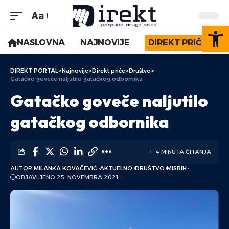
Aa
Op
NASLOVNA
NAJNOVIJE
DIREKT PRIČE
DIREKT PORTAL
>
Najnovije
>
Direkt priče
>
Društvo
>
Gatačko goveče naljutilo gatačkog odbornika
Gatačko goveče naljutilo
gatačkog odbornika
4 MINUTA ČITANJA
AUTOR:
MILANKA KOVAČEVIĆ
AKTUELNO
DRUŠTVO
MISBIH
OBJAVLJENO 25. NOVEMBRA 2021.