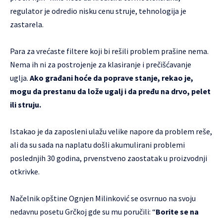
regulator je odredio nisku cenu struje, tehnologija je
zastarela.
Para za vrećaste filtere koji bi rešili problem prašine nema.
Nema ih ni za postrojenje za klasiranje i prečišćavanje
uglja.
Ako građani hoće da poprave stanje, rekao je,
mogu da prestanu da lože ugalj i da pređu na drvo, pelet
ili struju.
Istakao je da zaposleni ulažu velike napore da problem reše,
ali da su sada na naplatu došli akumulirani problemi
poslednjih 30 godina, prvenstveno zaostatak u proizvodnji
otkrivke.
Načelnik opštine Ognjen Milinković se osvrnuo na svoju
nedavnu posetu Grčkoj gde su mu poručili: “
Borite se na