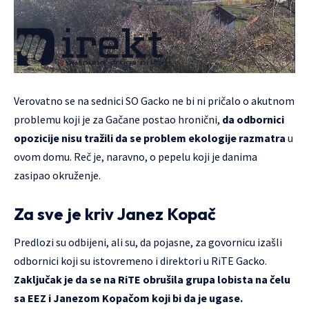
Verovatno se na sednici SO Gacko ne bi ni pričalo o akutnom
problemu koji je za Gačane postao hronični,
da odbornici
opozicije nisu tražili da se problem ekologije razmatra
u
ovom domu. Reč je, naravno, o pepelu koji je danima
zasipao okruženje.
Za sve je kriv Janez Kopač
Predlozi su odbijeni, ali su, da pojasne, za govornicu izašli
odbornici koji su istovremeno i direktori u RiTE Gacko.
Zaključak je da se na RiTE obrušila grupa lobista na čelu
sa EEZ i Janezom Kopačom koji bi da je ugase.