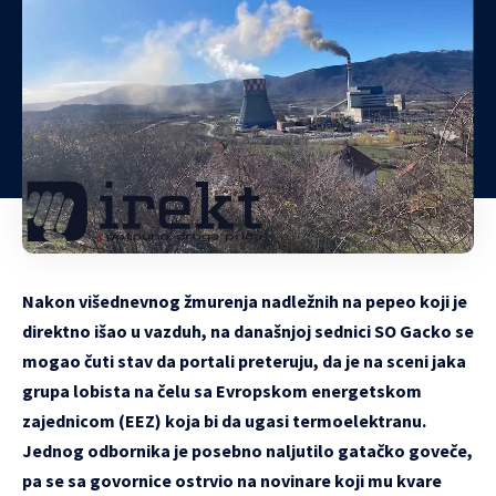
Nakon višednevnog žmurenja nadležnih na pepeo koji je
direktno išao u vazduh, na današnjoj sednici SO Gacko se
mogao čuti stav da portali preteruju, da je na sceni jaka
grupa lobista na čelu sa Evropskom energetskom
zajednicom (EEZ) koja bi da ugasi termoelektranu.
Jednog odbornika je posebno naljutilo gatačko goveče,
pa se sa govornice ostrvio na novinare koji mu kvare