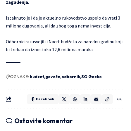
zagađenja
.
Istaknuto je i da je aktuelno rukovodstvo uspelo da vrati 3
miliona dugovanja, ali da zbog toga nema investicija.
Odbornici su usvojili i Nacrt budžeta za narednu godinu koji
bi trebao da iznosi oko 12,6 miliona maraka.
OZNAKE:
budzet
goveče
odbornik
SO Gacko
Facebook
Ostavite komentar