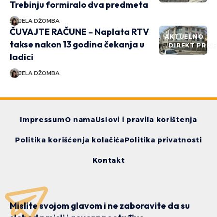
Trebinju formiralo dva predmeta
JELA DŽOMBA
ČUVAJTE RAČUNE – Naplata RTV
AKTUELNO
takse nakon 13 godina čekanja u
DIREKT PRIČ
ladici
JELA DŽOMBA
Impressum
O nama
Uslovi i pravila korištenja
Politika korišćenja kolačića
Politika privatnosti
Kontakt
Mislite svojom glavom i ne zaboravite da su