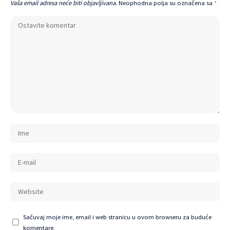
Vaša email adresa neće biti objavljivana.
Neophodna polja su označena sa
*
Sačuvaj moje ime, email i web stranicu u ovom browseru za buduće
komentare.