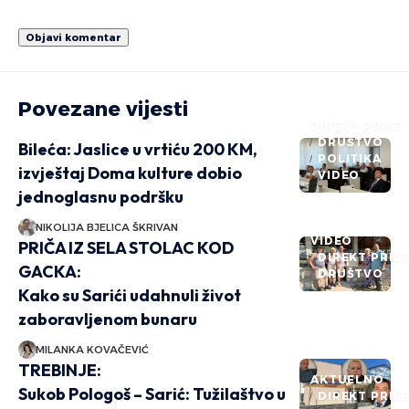
Povezane vijesti
DIREKT PRIČE
DRUŠTVO
Bileća: Jaslice u vrtiću 200 KM,
POLITIKA
izvještaj Doma kulture dobio
VIDEO
jednoglasnu podršku
NIKOLIJA BJELICA ŠKRIVAN
VIDEO
PRIČA IZ SELA STOLAC KOD
DIREKT PRIČ
GACKA:
DRUŠTVO
Kako su Sarići udahnuli život
zaboravljenom bunaru
MILANKA KOVAČEVIĆ
TREBINJE:
AKTUELNO
Sukob Pologoš – Sarić: Tužilaštvo u
DIREKT PRIČ