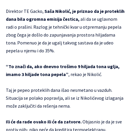
Direktor TE Gacko,
Saša Nikolić, je priznao da je proteklih
dana bila ogromna emisija čestica,
ali da se uglavnom
radi o prašini. Razlog je tehnički kvar u otpremanju pepela
zbog čega je došlo do zapunjavanja prostora hiljadama
tona. Pomenuo je da je ugalj takvog sastava da je udeo
pepela u njemu i do 35%.
“To znači da, ako dnevno trošimo 9 hiljada tona uglja,
imamo 3 hiljade tona pepela”
, rekao je Nikolić.
Taj je pepeo proteklih dana išao nesmetano u vazduh.
Situacija se polako popravlja, ali se iz Nikolićevog izlaganja
može zaključiti da rešenja nema.
Ili će da rade ovako ili će da zatvore.
Objasnio je da je sve
protiv njih- niko neće da kreditira termoelektranu,