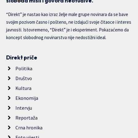
sloboda misli i govora neotuđive.
“Direkt” je nastao kao izraz želje male grupe novinara da se bave
svojim pozivom časno i pošteno, ne izdajući svoje čitaoce i interes
javnosti. Istovremeno, “Direkt” je i eksperiment. Pokazaćemo da
koncept slobodnog novinarstva nije nedostižni ideal.
Direkt priče
Politika
Društvo
Kultura
Ekonomija
Intervju
Reportaža
Crna hronika
Foto vijesti