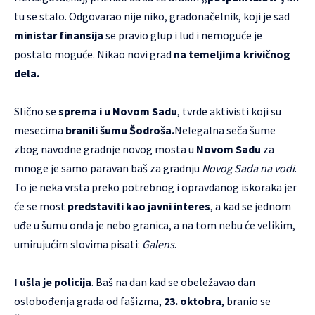
tu se stalo. Odgovarao nije niko, gradonačelnik, koji je sad
ministar finansija
se pravio glup i lud i nemoguće je
postalo moguće. Nikao novi grad
na temeljima krivičnog
dela.
Slično se
sprema i u Novom Sadu
, tvrde aktivisti koji su
mesecima
branili šumu Šodroša.
Nelegalna seča šume
zbog navodne gradnje novog mosta u
Novom Sadu
za
mnoge je samo paravan baš za gradnju
Novog Sada na vodi
.
To je neka vrsta preko potrebnog i opravdanog iskoraka jer
će se most
predstaviti kao javni interes
, a kad se jednom
uđe u šumu onda je nebo granica, a na tom nebu će velikim,
umirujućim slovima pisati:
Galens
.
I ušla je policija
. Baš na dan kad se obeležavao dan
oslobođenja grada od fašizma,
23. oktobra
, branio se