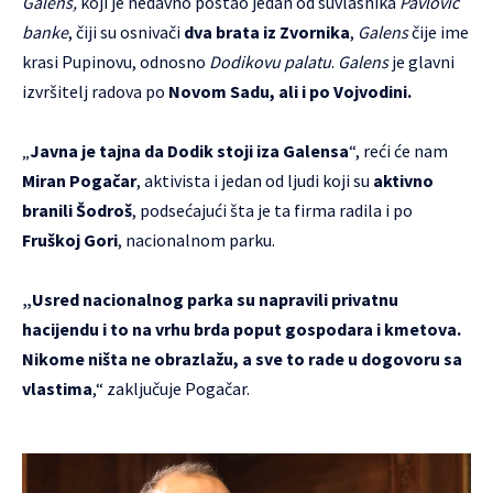
Galens,
koji je nedavno postao jedan od suvlasnika
Pavlović
banke
, čiji su osnivači
dva brata iz Zvornika
,
Galens
čije ime
krasi Pupinovu, odnosno
Dodikovu palatu
.
Galens
je glavni
izvršitelj radova po
Novom Sadu, ali i po Vojvodini.
„
Javna je tajna da Dodik stoji iza Galensa
“, reći će nam
Miran Pogačar
, aktivista i jedan od ljudi koji su
aktivno
branili Šodroš
, podsećajući šta je ta firma radila i po
Fruškoj Gori
, nacionalnom parku.
„Usred nacionalnog parka su napravili privatnu
hacijendu i to na vrhu brda poput gospodara i kmetova.
Nikome ništa ne obrazlažu, a sve to rade u dogovoru sa
vlastima
,“ zaključuje Pogačar.