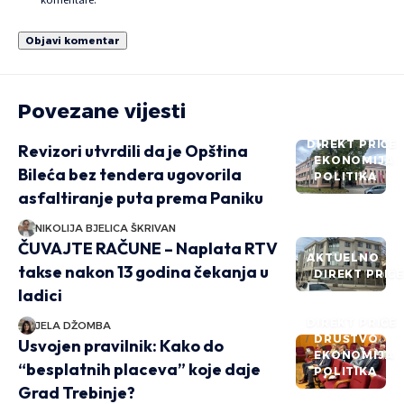
Povezane vijesti
DIREKT PRIČE
Revizori utvrdili da je Opština
EKONOMIJA
Bileća bez tendera ugovorila
POLITIKA
asfaltiranje puta prema Paniku
NIKOLIJA BJELICA ŠKRIVAN
ČUVAJTE RAČUNE – Naplata RTV
AKTUELNO
takse nakon 13 godina čekanja u
DIREKT PRIČ
ladici
DIREKT PRIČE
JELA DŽOMBA
DRUŠTVO
Usvojen pravilnik: Kako do
EKONOMIJA
“besplatnih placeva” koje daje
POLITIKA
Grad Trebinje?