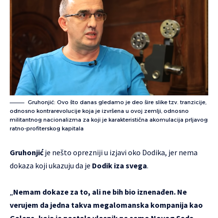
Gruhonjić: Ovo što danas gledamo je deo šire slike tzv. tranzicije,
odnosno kontrarevolucije koja je izvršena u ovoj zemlji, odnosno
militantnog nacionalizma za koji je karakteristična akomulacija prljavog
ratno-profiterskog kapitala
Gruhonjić
je nešto oprezniji u izjavi oko Dodika, jer nema
dokaza koji ukazuju da je
Dodik iza svega
.
„
Nemam dokaze za to, ali ne bih bio iznenađen. Ne
verujem da jedna takva megalomanska kompanija kao