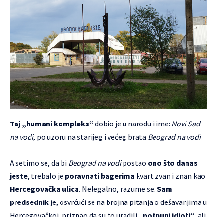
Taj „humani kompleks“
dobio je u narodu i ime:
Novi Sad
na vodi
, po uzoru na starijeg i većeg brata
Beograd na vodi
.
A setimo se, da bi
Beograd na vodi
postao
ono što danas
jeste
, trebalo je
poravnati bagerima
kvart zvan i znan kao
Hercegovačka ulica
. Nelegalno, razume se.
Sam
predsednik
je, osvrćući se na brojna pitanja o dešavanjima u
Hercegovačkoj, priznao da su to uradili
„potpuni idioti“,
ali