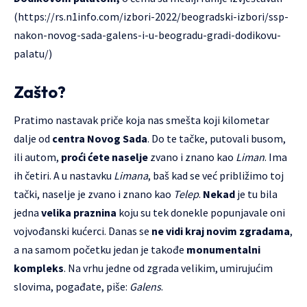
(
https://rs.n1info.com/izbori-2022/beogradski-izbori/ssp-
nakon-novog-sada-galens-i-u-beogradu-gradi-dodikovu-
palatu/)
Zašto?
Pratimo nastavak priče koja nas smešta koji kilometar
dalje od
centra Novog Sada
. Do te tačke, putovali busom,
ili autom,
proći ćete naselje
zvano i znano kao
Liman
. Ima
ih četiri. A u nastavku
Limana
, baš kad se već približimo toj
tački, naselje je zvano i znano kao
Telep
.
Nekad
je tu bila
jedna
velika praznina
koju su tek donekle popunjavale oni
vojvođanski kućerci. Danas se
ne vidi kraj novim zgradama
,
a na samom početku jedan je takođe
monumentalni
kompleks
. Na vrhu jedne od zgrada velikim, umirujućim
slovima, pogađate, piše:
Galens
.