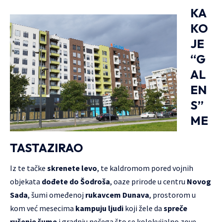
KA
KO
JE
“G
AL
EN
S”
ME
TASTAZIRAO
Iz te tačke
skrenete levo
, te kaldromom pored vojnih
objekata
dođete do Šodroša
, oaze prirode u centru
Novog
Sada
, šumi omeđenoj
rukavcem Dunava
, prostorom u
kom već mesecima
kampuju ljudi
koji žele da
spreče
rušenje šume
i gradnju nečega što se kolokvijalno zove