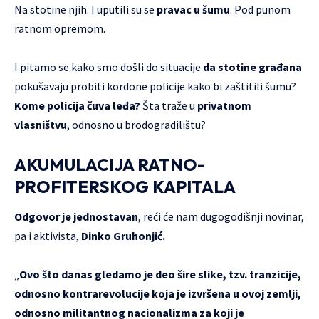
Na stotine njih. I uputili su se
pravac u šumu
. Pod punom
ratnom opremom.
I pitamo se kako smo došli do situacije
da stotine građana
pokušavaju probiti kordone policije kako bi zaštitili šumu?
Kome policija čuva leđa?
Šta traže u
privatnom
vlasništvu
, odnosno u brodogradilištu?
AKUMULACIJA RATNO-
PROFITERSKOG KAPITALA
Odgovor je jednostavan
, reći će nam dugogodišnji novinar,
pa i aktivista,
Dinko Gruhonjić.
„
Ovo što danas gledamo je deo šire slike, tzv. tranzicije,
odnosno kontrarevolucije koja je izvršena u ovoj zemlji,
odnosno militantnog nacionalizma za koji je