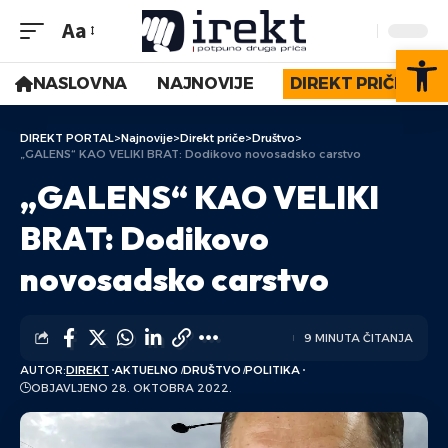
Aa
Op
NASLOVNA
NAJNOVIJE
DIREKT PRIČE
DIREKT PORTAL
>
Najnovije
>
Direkt priče
>
Društvo
>
„GALENS“ KAO VELIKI BRAT: Dodikovo novosadsko carstvo
„GALENS“ KAO VELIKI
BRAT: Dodikovo
novosadsko carstvo
9 MINUTA ČITANJA
AUTOR:
DIREKT
AKTUELNO
DRUŠTVO
POLITIKA
OBJAVLJENO 28. OKTOBRA 2022.