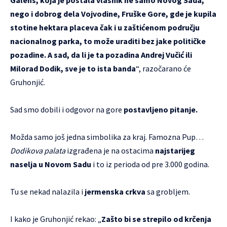
Galens, koja je postala vlasnik ne samo Novog Sada,
nego i dobrog dela Vojvodine, Fruške Gore, gde je kupila
stotine hektara placeva čak i u zaštićenom području
nacionalnog parka, to može uraditi bez jake političke
pozadine. A sad, da li je ta pozadina Andrej Vučić ili
Milorad Dodik, sve je to ista banda
“, razočarano će
Gruhonjić.
Sad smo dobili i odgovor na gore
postavljeno pitanje.
Možda samo još jedna simbolika za kraj. Famozna Pup…
Dodikova palata
izgrađena je na ostacima
najstarijeg
naselja u Novom Sadu
i to iz perioda od pre 3.000 godina.
Tu se nekad nalazila i
jermenska crkva
sa grobljem.
I kako je Gruhonjić rekao: „
Zašto bi se strepilo od krčenja