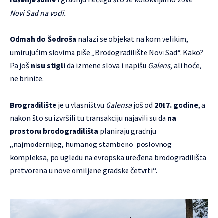
Novi Sad na vodi.
Odmah do Šodroša
nalazi se objekat na kom velikim,
umirujućim slovima piše „Brodogradilište Novi Sad“. Kako?
Pa još
nisu stigli
da izmene slova i napišu
Galens
, ali hoće,
ne brinite.
Brogradilište
je u vlasništvu
Galensa
još od
2017. godine
, a
nakon što su izvršili tu transakciju najavili su da
na
prostoru brodogradilišta
planiraju gradnju
„najmodernijeg, humanog stambeno-poslovnog
kompleksa, po ugledu na evropska uređena brodogradilišta
pretvorena u nove omiljene gradske četvrti“.