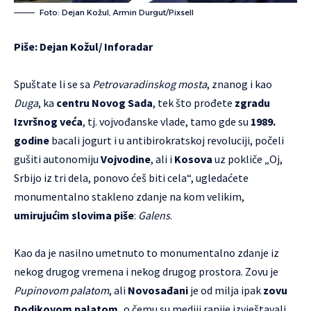
Foto: Dejan Kožul, Armin Durgut/Pixsell
Piše: Dejan Kožul/
Inforadar
Spuštate li se sa
Petrovaradinskog mosta
, znanog i kao
Duga
, ka
centru Novog Sada
, tek što prođete
zgradu
Izvršnog veća
, tj. vojvođanske vlade, tamo gde su
1989.
godine
bacali jogurt i u antibirokratskoj revoluciji, počeli
gušiti autonomiju
Vojvodine
, ali i
Kosova
uz pokliče „Oj,
Srbijo iz tri dela, ponovo ćeš biti cela“, ugledaćete
monumentalno stakleno zdanje na kom velikim,
umirujućim slovima piše
:
Galens
.
Kao da je nasilno umetnuto to monumentalno zdanje iz
nekog drugog vremena i nekog drugog prostora. Zovu je
Pupinovom palatom
, ali
Novosađani
je od milja ipak
zovu
Dodikovom palatom,
o čemu su mediji ranije izvještavali