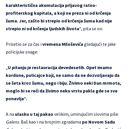
karakteristična akumulacija prljavog ratno-
profiterskog kapitala, a koji ne preza ni od krčenja
šuma. Jer, zašto bi strepio od krčenja šuma kad nije
strepio ni od krčenja ljudskih života
“, pita se on.
Prisetio se za čas i
vremena Miloševića
gledajući te jake
policijske snage:
„
U pitanju je restauracija devedesetih. Opet imamo
kordone, policajce koji, ne samo da ne dozvoljavaju da
se šeta kroz šumu, nego i biju. Živimo neki Dan mrmota,
moglo bi se reći da živimo neku vrstu pakla gde se sve
ponavlja“.
A na
ulasku u taj pakao
velikim, umirujućim slovima piše:
Galens
. Baš kao i na brojnim zgradama
po Novom Sadu
.