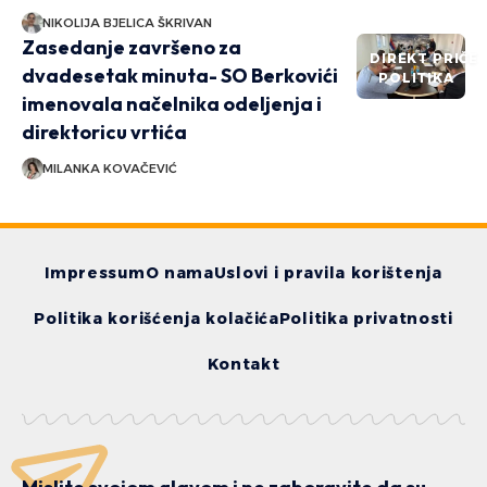
NIKOLIJA BJELICA ŠKRIVAN
Zasedanje završeno za
DIREKT PRIČE
dvadesetak minuta- SO Berkovići
POLITIKA
imenovala načelnika odeljenja i
direktoricu vrtića
MILANKA KOVAČEVIĆ
Impressum
O nama
Uslovi i pravila korištenja
Politika korišćenja kolačića
Politika privatnosti
Kontakt