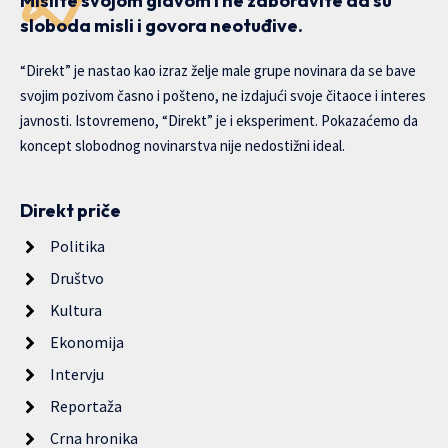
Mislite svojom glavom i ne zaboravite da su
sloboda misli i govora neotuđive.
“Direkt” je nastao kao izraz želje male grupe novinara da se bave
svojim pozivom časno i pošteno, ne izdajući svoje čitaoce i interes
javnosti. Istovremeno, “Direkt” je i eksperiment. Pokazaćemo da
koncept slobodnog novinarstva nije nedostižni ideal.
Direkt priče
Politika
Društvo
Kultura
Ekonomija
Intervju
Reportaža
Crna hronika