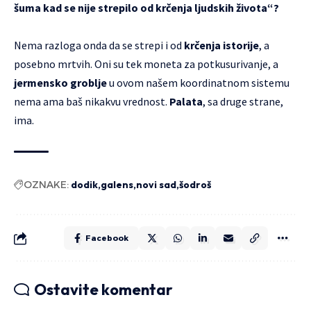
šuma kad se nije strepilo od krčenja ljudskih života“?
Nema razloga onda da se strepi i od
krčenja istorije
, a
posebno mrtvih. Oni su tek moneta za potkusurivanje, a
jermensko groblje
u ovom našem koordinatnom sistemu
nema ama baš nikakvu vrednost.
Palata
, sa druge strane,
ima.
OZNAKE:
dodik
galens
novi sad
šodroš
Facebook
Ostavite komentar