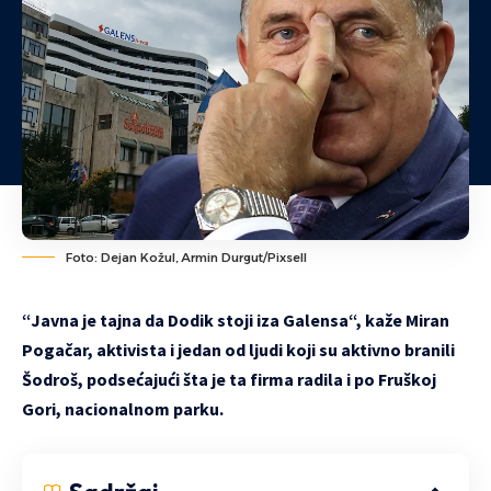
Foto: Dejan Kožul, Armin Durgut/Pixsell
“Javna je tajna da Dodik stoji iza Galensa“, kaže Miran
Pogačar, aktivista i jedan od ljudi koji su aktivno branili
Šodroš, podsećajući šta je ta firma radila i po Fruškoj
Gori, nacionalnom parku.