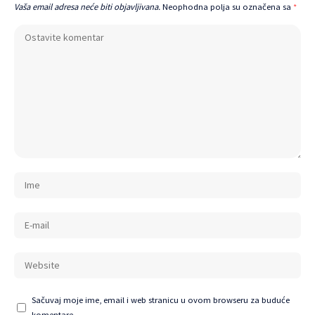
Vaša email adresa neće biti objavljivana.
Neophodna polja su označena sa
*
Sačuvaj moje ime, email i web stranicu u ovom browseru za buduće
komentare.