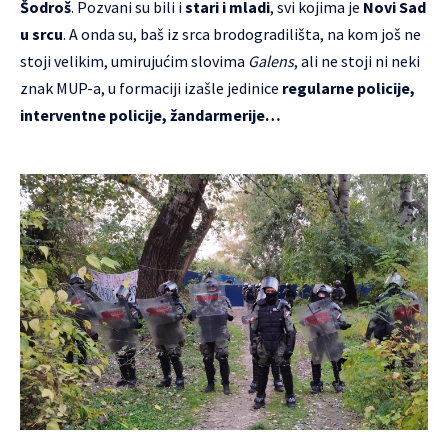
Šodroš
. Pozvani su bili i
stari i mladi
, svi kojima je
Novi Sad
u srcu
. A onda su, baš iz srca brodogradilišta, na kom još ne
stoji velikim, umirujućim slovima
Galens
, ali ne stoji ni neki
znak MUP-a, u formaciji izašle jedinice
regularne policije,
interventne policije, žandarmerije…