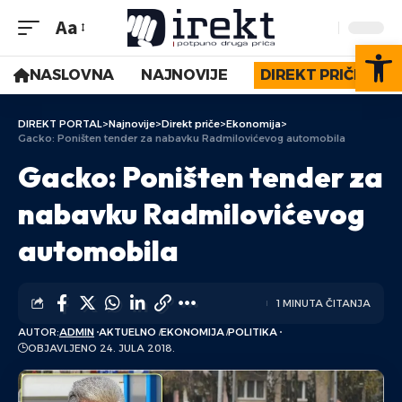
Aa
Op
NASLOVNA
NAJNOVIJE
DIREKT PRIČE
DIREKT PORTAL
>
Najnovije
>
Direkt priče
>
Ekonomija
>
Gacko: Poništen tender za nabavku Radmilovićevog automobila
Gacko: Poništen tender za
nabavku Radmilovićevog
automobila
1 MINUTA ČITANJA
AUTOR:
ADMIN
AKTUELNO
EKONOMIJA
POLITIKA
OBJAVLJENO 24. JULA 2018.