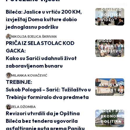
DIREKT PRIČE
DRUŠTVO
Bileća: Jaslice u vrtiću 200 KM,
POLITIKA
izvještaj Doma kulture dobio
VIDEO
jednoglasnu podršku
NIKOLIJA BJELICA ŠKRIVAN
VIDEO
PRIČA IZ SELA STOLAC KOD
DIREKT PRIČ
GACKA:
DRUŠTVO
Kako su Sarići udahnuli život
zaboravljenom bunaru
MILANKA KOVAČEVIĆ
TREBINJE:
AKTUELNO
Sukob Pologoš – Sarić: Tužilaštvo u
DIREKT PRIČ
Trebinju formiralo dva predmeta
JELA DŽOMBA
DIREKT PRIČE
Revizori utvrdili da je Opština
EKONOMIJA
Bileća bez tendera ugovorila
POLITIKA
asfaltiranje puta prema Paniku