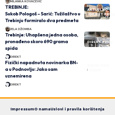
MILANKA KOVAČEVIĆ
TREBINJE:
AKTUELNO
Sukob Pologoš – Sarić: Tužilaštvo u
DIREKT PRIČ
Trebinju formiralo dva predmeta
JELA DŽOMBA
Trebinje: Uhapšena jedna osoba,
pronađeno skoro 690 grama
DIREKT PRIČE
spida
DIREKT
Fizički napadnuta novinarka BN-
DRUGI PIŠU
a u Podnovlju: Jako sam
VIDEO
uznemirena
DIREKT
Impressum
O nama
Uslovi i pravila korištenja