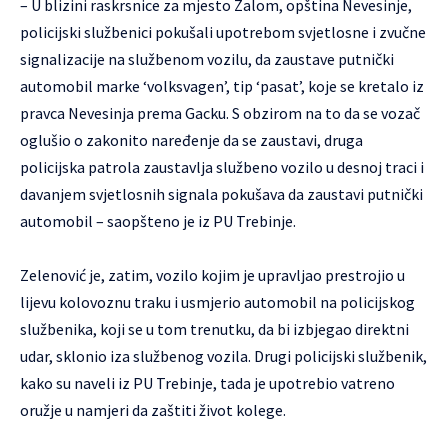
– U blizini raskrsnice za mjesto Zalom, opština Nevesinje,
policijski službenici pokušali upotrebom svjetlosne i zvučne
signalizacije na službenom vozilu, da zaustave putnički
automobil marke ‘volksvagen’, tip ‘pasat’, koje se kretalo iz
pravca Nevesinja prema Gacku. S obzirom na to da se vozač
oglušio o zakonito naređenje da se zaustavi, druga
policijska patrola zaustavlja službeno vozilo u desnoj traci i
davanjem svjetlosnih signala pokušava da zaustavi putnički
automobil – saopšteno je iz PU Trebinje.
Zelenović je, zatim, vozilo kojim je upravljao prestrojio u
lijevu kolovoznu traku i usmjerio automobil na policijskog
službenika, koji se u tom trenutku, da bi izbjegao direktni
udar, sklonio iza službenog vozila. Drugi policijski službenik,
kako su naveli iz PU Trebinje, tada je upotrebio vatreno
oružje u namjeri da zaštiti život kolege.