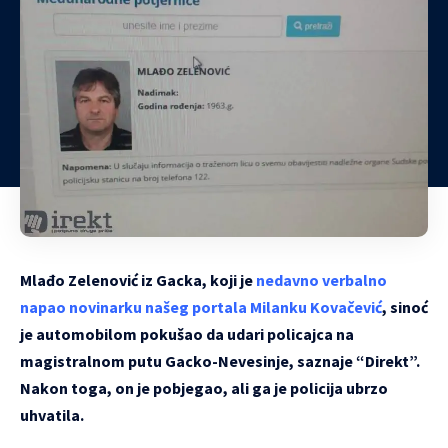
Mlađo Zelenović iz Gacka, koji je
nedavno verbalno
napao novinarku našeg portala Milanku Kovačević
, sinoć
je automobilom pokušao da udari policajca na
magistralnom putu Gacko-Nevesinje, saznaje “Direkt”.
Nakon toga, on je pobjegao, ali ga je policija ubrzo
uhvatila.