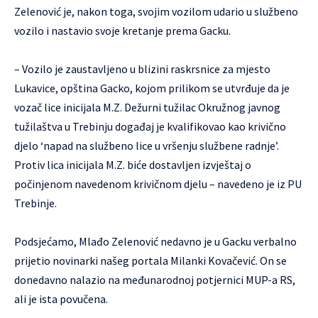
Zelenović je, nakon toga, svojim vozilom udario u službeno
vozilo i nastavio svoje kretanje prema Gacku.
– Vozilo je zaustavljeno u blizini raskrsnice za mjesto
Lukavice, opština Gacko, kojom prilikom se utvrđuje da je
vozač lice inicijala M.Z. Dežurni tužilac Okružnog javnog
tužilaštva u Trebinju događaj je kvalifikovao kao krivično
djelo ‘napad na službeno lice u vršenju službene radnje’.
Protiv lica inicijala M.Z. biće dostavljen izvještaj o
počinjenom navedenom krivičnom djelu – navedeno je iz PU
Trebinje.
Podsjećamo, Mlađo Zelenović nedavno je u Gacku verbalno
prijetio novinarki našeg portala Milanki Kovačević. On se
donedavno nalazio na međunarodnoj potjernici MUP-a RS,
ali je ista povučena.