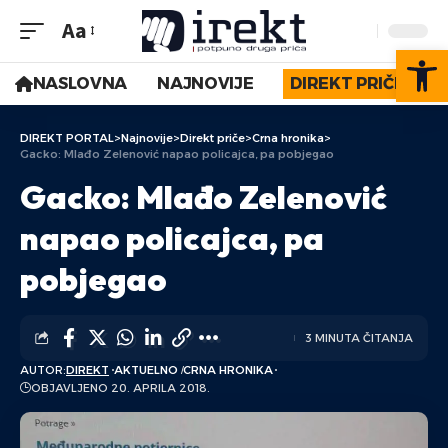
Aa
Op
NASLOVNA
NAJNOVIJE
DIREKT PRIČE
DIREKT PORTAL
>
Najnovije
>
Direkt priče
>
Crna hronika
>
Gacko: Mlađo Zelenović napao policajca, pa pobjegao
Gacko: Mlađo Zelenović
napao policajca, pa
pobjegao
3 MINUTA ČITANJA
AUTOR:
DIREKT
AKTUELNO
CRNA HRONIKA
OBJAVLJENO 20. APRILA 2018.