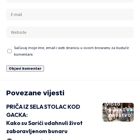
Sačuvaj moje ime, email i web stranicu u ovom browseru za buduće
komentare.
Povezane vijesti
VIDEO
PRIČA IZ SELA STOLAC KOD
DIREKT PRIČ
GACKA:
DRUŠTVO
Kako su Sarići udahnuli život
zaboravljenom bunaru