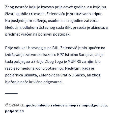
Zbog nesreće koju je izazvao prije devet godina, a u kojoj su
život izgubile tri osobe, Zelenoviću je presuđivano triput.
Na posljednjem suđenju, osuđen na tri godine zatvora.
Međutim, odlukom Ustavnog suda BiH, presuda je ukinuta, a
predmet vraćen na ponovni postupak.
Prije odluke Ustavnog suda BiH, Zelenović je bio upućen na
izdržavanje zatvorske kazne u KPZ Istočno Sarajevo, ali je
tada pobjegao u Srbiju. Zbog toga je MUP RS za njim bio
raspisao međunarodnu potjernicu. Međutim, kada je
potjernica ukinuta, Zelenović se vratio u Gacko, ali zbog
bježanja neće krivično odgovarati.
OZNAKE:
gacko
mladjo zelenovic
mup rs
napad
policija
potjernica