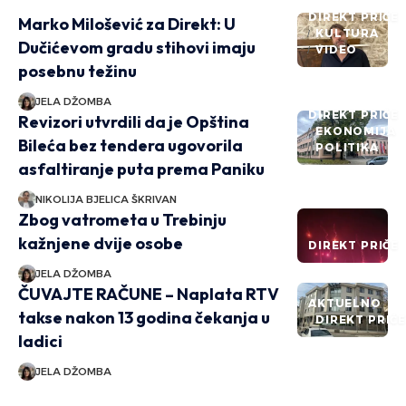
DIREKT PRIČE
Marko Milošević za Direkt: U
KULTURA
Dučićevom gradu stihovi imaju
VIDEO
posebnu težinu
JELA DŽOMBA
DIREKT PRIČE
Revizori utvrdili da je Opština
EKONOMIJA
Bileća bez tendera ugovorila
POLITIKA
asfaltiranje puta prema Paniku
NIKOLIJA BJELICA ŠKRIVAN
Zbog vatrometa u Trebinju
kažnjene dvije osobe
DIREKT PRIČE
JELA DŽOMBA
ČUVAJTE RAČUNE – Naplata RTV
AKTUELNO
takse nakon 13 godina čekanja u
DIREKT PRIČ
ladici
JELA DŽOMBA