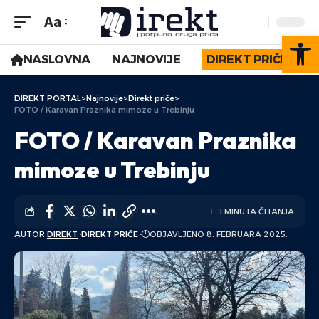
Aa
Op
NASLOVNA
NAJNOVIJE
DIREKT PRIČE
DIREKT PORTAL
>
Najnovije
>
Direkt priče
>
FOTO / Karavan Praznika mimoze u Trebinju
FOTO / Karavan Praznika
mimoze u Trebinju
1 MINUTA ČITANJA
AUTOR:
DIREKT
DIREKT PRIČE
OBJAVLJENO 8. FEBRUARA 2025.