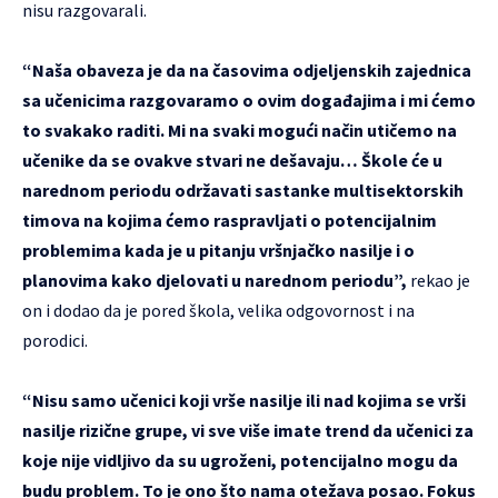
nisu razgovarali.
“Naša obaveza je da na časovima odjeljenskih zajednica
sa učenicima razgovaramo o ovim događajima i mi ćemo
to svakako raditi. Mi na svaki mogući način utičemo na
učenike da se ovakve stvari ne dešavaju… Škole će u
narednom periodu održavati sastanke multisektorskih
timova na kojima ćemo raspravljati o potencijalnim
problemima kada je u pitanju vršnjačko nasilje i o
planovima kako djelovati u narednom periodu”,
rekao je
on i dodao da je pored škola, velika odgovornost i na
porodici.
“Nisu samo učenici koji vrše nasilje ili nad kojima se vrši
nasilje rizične grupe, vi sve više imate trend da učenici za
koje nije vidljivo da su ugroženi, potencijalno mogu da
budu problem. To je ono što nama otežava posao. Fokus