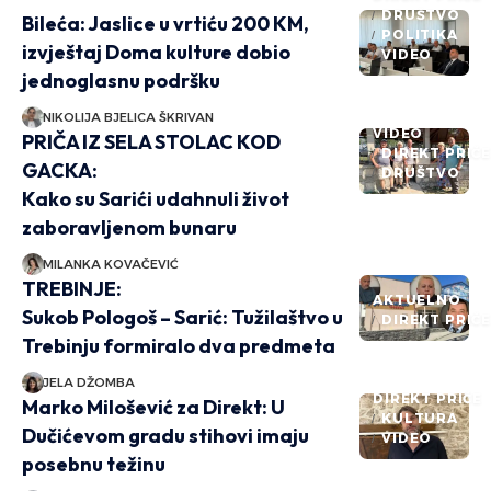
DRUŠTVO
Bileća: Jaslice u vrtiću 200 KM,
POLITIKA
izvještaj Doma kulture dobio
VIDEO
jednoglasnu podršku
NIKOLIJA BJELICA ŠKRIVAN
VIDEO
PRIČA IZ SELA STOLAC KOD
DIREKT PRIČ
GACKA:
DRUŠTVO
Kako su Sarići udahnuli život
zaboravljenom bunaru
MILANKA KOVAČEVIĆ
TREBINJE:
AKTUELNO
Sukob Pologoš – Sarić: Tužilaštvo u
DIREKT PRIČ
Trebinju formiralo dva predmeta
JELA DŽOMBA
DIREKT PRIČE
Marko Milošević za Direkt: U
KULTURA
Dučićevom gradu stihovi imaju
VIDEO
posebnu težinu