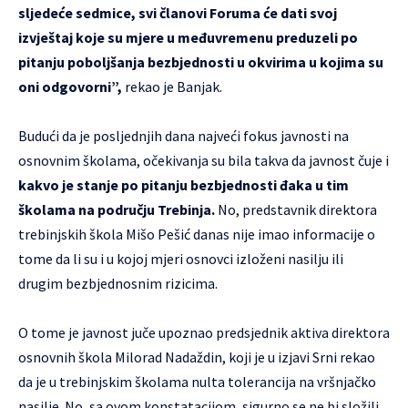
sljedeće sedmice, svi članovi Foruma će dati svoj
izvještaj koje su mjere u međuvremenu preduzeli po
pitanju poboljšanja bezbjednosti u okvirima u kojima su
oni odgovorni”,
rekao je Banjak.
Budući da je posljednjih dana najveći fokus javnosti na
osnovnim školama, očekivanja su bila takva da javnost čuje i
kakvo je stanje po pitanju bezbjednosti đaka u tim
školama na području Trebinja.
No, predstavnik direktora
trebinjskih škola Mišo Pešić danas nije imao informacije o
tome da li su i u kojoj mjeri osnovci izloženi nasilju ili
drugim bezbjednosnim rizicima.
O tome je javnost juče upoznao predsjednik aktiva direktora
osnovnih škola Milorad Nadaždin, koji je u izjavi Srni rekao
da je u trebinjskim školama nulta tolerancija na vršnjačko
nasilje. No, sa ovom konstatacijom, sigurno se ne bi složili