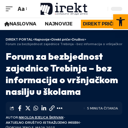
Aa
Op
NASLOVNA
NAJNOVIJE
DIREKT PRIČE
DIREKT PORTAL
>
Najnovije
>
Direkt priče
>
Društvo
>
Forum za bezbjednost zajednice Trebinja – bez informacija o vršnjačkom na
Forum za bezbjednost
zajednice Trebinja – bez
informacija o vršnjačkom
nasilju u školama
5 MINUTA ČITANJA
AUTOR:
NIKOLIJA BJELICA ŠKRIVAN
AKTUELNO
DRUŠTVO
ISTRAŽUJEMO
MISBIH
OBJAVLJENO 5. MAJA 2023.