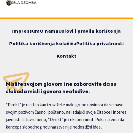
JELA DŽOMBA
Impressum
O nama
Uslovi i pravila korištenja
Politika korišćenja kolačića
Politika privatnosti
Kontakt
Mislite svojom glavom i ne zaboravite da su
sloboda misli i govora neotuđive.
“Direkt” je nastao kao izraz želje male grupe novinara da se bave
svojim pozivom časno i pošteno, ne izdajući svoje čitaoce i interes
javnosti. Istovremeno, “Direkt” je i eksperiment. Pokazaćemo da
koncept slobodnog novinarstva nije nedostižni ideal.