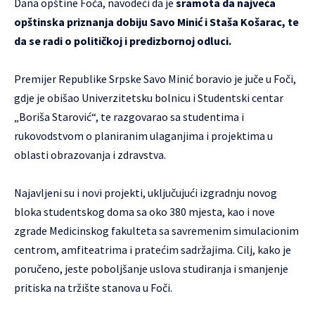
Dana opštine Foča, navodeći da je
sramota da najveća
opštinska priznanja dobiju Savo Minić i Staša Košarac, te
da se radi o političkoj i predizbornoj odluci.
Premijer Republike Srpske Savo Minić boravio je juče u Foči,
gdje je obišao Univerzitetsku bolnicu i Studentski centar
„Boriša Starović“, te razgovarao sa studentima i
rukovodstvom o planiranim ulaganjima i projektima u
oblasti obrazovanja i zdravstva.
Najavljeni su i novi projekti, uključujući izgradnju novog
bloka studentskog doma sa oko 380 mjesta, kao i nove
zgrade Medicinskog fakulteta sa savremenim simulacionim
centrom, amfiteatrima i pratećim sadržajima. Cilj, kako je
poručeno, jeste poboljšanje uslova studiranja i smanjenje
pritiska na tržište stanova u Foči.