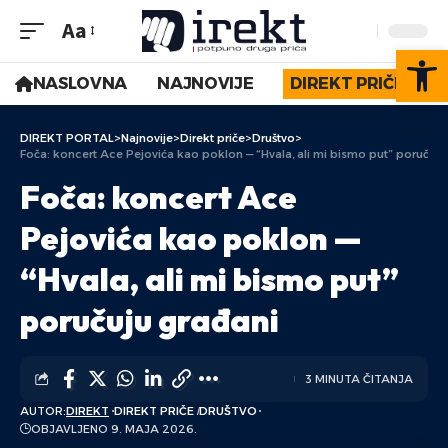
Aa
Op
NASLOVNA
NAJNOVIJE
DIREKT PRIČE
DIREKT PORTAL
>
Najnovije
>
Direkt priče
>
Društvo
>
Foča: koncert Ace Pejovića kao poklon — “Hvala, ali mi bismo put” poručuju
Foča: koncert Ace
Pejovića kao poklon —
“Hvala, ali mi bismo put”
poručuju građani
3 MINUTA ČITANJA
AUTOR:
DIREKT
DIREKT PRIČE
DRUŠTVO
OBJAVLJENO 9. MAJA 2026.