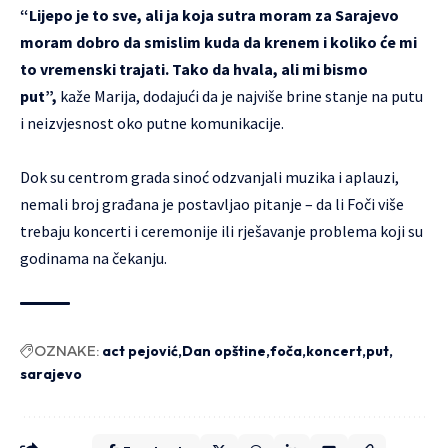
“Lijepo je to sve, ali ja koja sutra moram za Sarajevo
moram dobro da smislim kuda da krenem i koliko će mi
to vremenski trajati. Tako da hvala, ali mi bismo
put”,
kaže Marija, dodajući da je najviše brine stanje na putu
i neizvjesnost oko putne komunikacije.
Dok su centrom grada sinoć odzvanjali muzika i aplauzi,
nemali broj građana je postavljao pitanje – da li Foči više
trebaju koncerti i ceremonije ili rješavanje problema koji su
godinama na čekanju.
OZNAKE:
act pejović
Dan opštine
foča
koncert
put
sarajevo