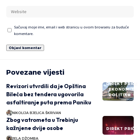
Sačuvaj moje ime, email i web stranicu u ovom browseru za buduće
komentare.
Povezane vijesti
DIREKT PRIČE
Revizori utvrdili da je Opština
EKONOMIJA
Bileća bez tendera ugovorila
POLITIKA
asfaltiranje puta prema Paniku
NIKOLIJA BJELICA ŠKRIVAN
Zbog vatrometa u Trebinju
kažnjene dvije osobe
DIREKT PRIČE
JELA DŽOMBA