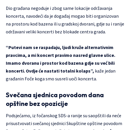
Dio građana negoduje i zbog same lokacije održavanja
koncerta, navodeći da je događaj mogao biti organizovan
na prostoru kod bazena ili u gradskoj dvorani, gdje su i ranije
održavani veliki koncerti bez blokade centra grada.
“Putevi nam se raspadaju, ljudi kruže alternativnim
pravcima, a mi koncert pravimo nasred glavne ulice.
Imamo dvoranu i prostor kod bazena gdje su već bili
koncerti. Ovdje će nastati totalni kolaps”,
kaže jedan
građanin Foče koga smo susreli uoči koncerta.
Svečana sjednica povodom dana
opštine bez opozicije
Podsjećamo, iz fočanskog SDS-a ranije su saopštili da neće
prisustvovati svečanoj sjednici Skupštine opštine povodom