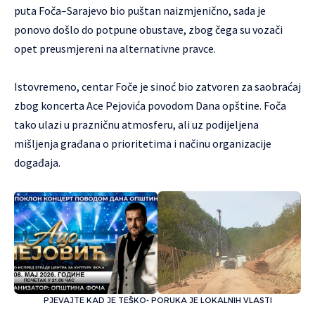
puta Foča–Sarajevo bio puštan naizmjenično, sada je
ponovo došlo do potpune obustave, zbog čega su vozači
opet preusmjereni na alternativne pravce.
Istovremeno, centar Foče je sinoć bio zatvoren za saobraćaj
zbog koncerta Ace Pejovića povodom Dana opštine. Foča
tako ulazi u prazničnu atmosferu, ali uz podijeljena
mišljenja građana o prioritetima i načinu organizacije
događaja.
PJEVAJTE KAD JE TEŠKO- PORUKA JE LOKALNIH VLASTI