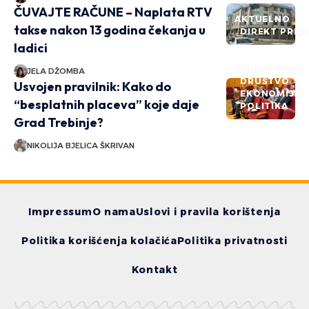
ČUVAJTE RAČUNE – Naplata RTV
AKTUELNO
takse nakon 13 godina čekanja u
DIREKT PRIČ
ladici
DIREKT PRIČE
JELA DŽOMBA
DRUŠTVO
Usvojen pravilnik: Kako do
EKONOMIJA
“besplatnih placeva” koje daje
POLITIKA
Grad Trebinje?
NIKOLIJA BJELICA ŠKRIVAN
Impressum
O nama
Uslovi i pravila korištenja
Politika korišćenja kolačića
Politika privatnosti
Kontakt