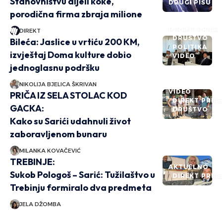
Stanovništvu dijeli koke,
DRUGI PIŠU
porodična firma zbraja milione
DIREKT PRIČE
DIREKT
DRUŠTVO
Bileća: Jaslice u vrtiću 200 KM,
POLITIKA
izvještaj Doma kulture dobio
VIDEO
jednoglasnu podršku
NIKOLIJA BJELICA ŠKRIVAN
VIDEO
PRIČA IZ SELA STOLAC KOD
DIREKT PRIČ
GACKA:
DRUŠTVO
Kako su Sarići udahnuli život
zaboravljenom bunaru
MILANKA KOVAČEVIĆ
TREBINJE:
AKTUELNO
Sukob Pologoš – Sarić: Tužilaštvo u
DIREKT PRIČ
Trebinju formiralo dva predmeta
JELA DŽOMBA