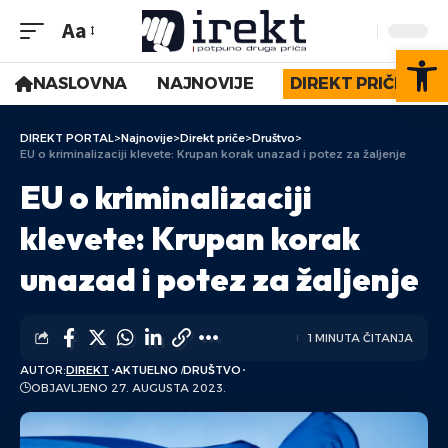
Aa
Op
NASLOVNA
NAJNOVIJE
DIREKT PRIČE
DIREKT PORTAL
>
Najnovije
>
Direkt priče
>
Društvo
>
EU o kriminalizaciji klevete: Krupan korak unazad i potez za žaljenje
EU o kriminalizaciji
klevete: Krupan korak
unazad i potez za žaljenje
1 MINUTA ČITANJA
AUTOR:
DIREKT
AKTUELNO
DRUŠTVO
OBJAVLJENO 27. AUGUSTA 2023.