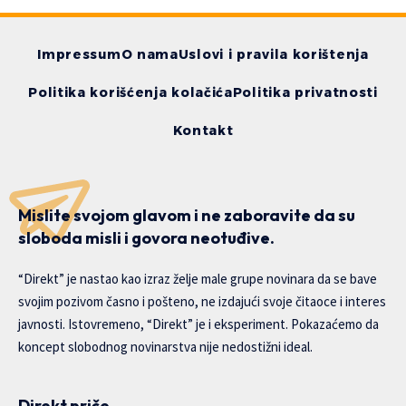
Impressum
O nama
Uslovi i pravila korištenja
Politika korišćenja kolačića
Politika privatnosti
Kontakt
Mislite svojom glavom i ne zaboravite da su
sloboda misli i govora neotuđive.
“Direkt” je nastao kao izraz želje male grupe novinara da se bave
svojim pozivom časno i pošteno, ne izdajući svoje čitaoce i interes
javnosti. Istovremeno, “Direkt” je i eksperiment. Pokazaćemo da
koncept slobodnog novinarstva nije nedostižni ideal.
Direkt priče