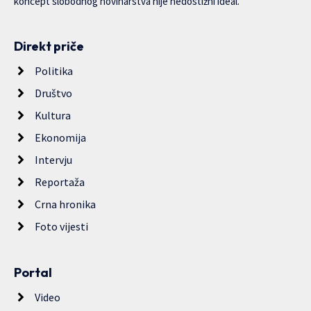
koncept slobodnog novinarstva nije nedostižni ideal.
Direkt priče
Politika
Društvo
Kultura
Ekonomija
Intervju
Reportaža
Crna hronika
Foto vijesti
Portal
Video