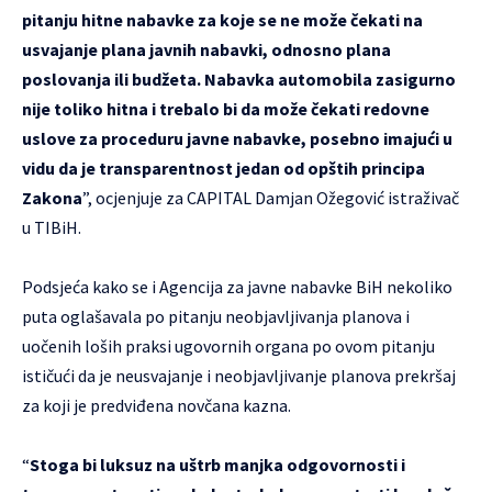
pitanju hitne nabavke za koje se ne može čekati na
usvajanje plana javnih nabavki, odnosno plana
poslovanja ili budžeta. Nabavka automobila zasigurno
nije toliko hitna i trebalo bi da može čekati redovne
uslove za proceduru javne nabavke, posebno imajući u
vidu da je transparentnost jedan od opštih principa
Zakona
”, ocjenjuje za CAPITAL Damjan Ožegović istraživač
u TIBiH.
Podsjeća kako se i Agencija za javne nabavke BiH nekoliko
puta oglašavala po pitanju neobjavljivanja planova i
uočenih loših praksi ugovornih organa po ovom pitanju
ističući da je neusvajanje i neobjavljivanje planova prekršaj
za koji je predviđena novčana kazna.
“
Stoga bi luksuz na uštrb manjka odgovornosti i