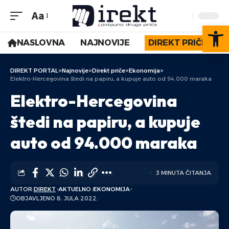
Aa
Op
NASLOVNA
NAJNOVIJE
DIREKT PRIČE
DIREKT PORTAL
>
Najnovije
>
Direkt priče
>
Ekonomija
>
Elektro-Hercegovina štedi na papiru, a kupuje auto od 94.000 maraka
Elektro-Hercegovina
štedi na papiru, a kupuje
auto od 94.000 maraka
3 MINUTA ČITANJA
AUTOR:
DIREKT
AKTUELNO
EKONOMIJA
OBJAVLJENO 8. JULA 2022.