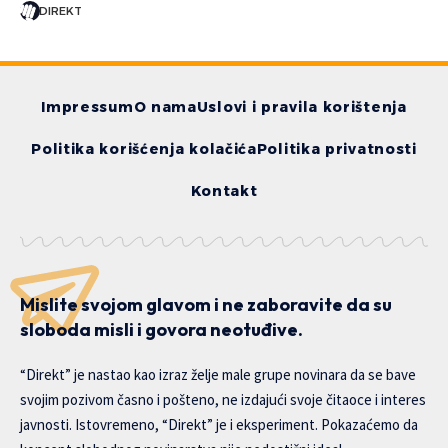
DIREKT
Impressum
O nama
Uslovi i pravila korištenja
Politika korišćenja kolačića
Politika privatnosti
Kontakt
Mislite svojom glavom i ne zaboravite da su
sloboda misli i govora neotuđive.
“Direkt” je nastao kao izraz želje male grupe novinara da se bave
svojim pozivom časno i pošteno, ne izdajući svoje čitaoce i interes
javnosti. Istovremeno, “Direkt” je i eksperiment. Pokazaćemo da