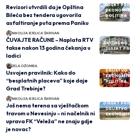
DIREKT PRIČE
Revizori utvrdili da je Opština
EKONOMIJA
Bileća bez tendera ugovorila
POLITIKA
asfaltiranje puta prema Paniku
NIKOLIJA BJELICA ŠKRIVAN
ČUVAJTE RAČUNE – Naplata RTV
AKTUELNO
takse nakon 13 godina čekanja u
DIREKT PRIČ
ladici
DIREKT PRIČE
JELA DŽOMBA
DRUŠTVO
Usvojen pravilnik: Kako do
EKONOMIJA
“besplatnih placeva” koje daje
POLITIKA
Grad Trebinje?
NIKOLIJA BJELICA ŠKRIVAN
DIREKT PRIČE
Još nema terena sa vještačkom
DRUŠTVO
travom u Nevesinju – ni načelnik ni
EKONOMIJA
uprava FK “Veleža” ne znaju gdje
je novac?