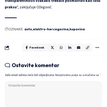
transparentnosti svakako trebalo posmatrati kao lošu
praksu
”, zaključuje Ožegović.
OZNAKE:
auto
elektro-hercegovina
kupovina
Facebook
Ostavite komentar
Vaša email adresa neće biti objavljivana.
Neophodna polja su označena sa
*