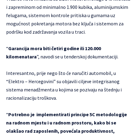
i zapreminom od minimalno 1.900 kubika, aluminijumskim
felugama, sistemom kontrole pritiska u gumama uz
mogućnost pokretanja motora bez ključa i sistemom za
podršku kod zadržavanja vozila u traci.
“
Garancija mora biti četiri godine ili 120.000
kilomenatara
”, navodi se u tenderskoj dokumentaciji.
Interesantno, prije nego što će naručiti automobil, u
“Elektro – Hercegovini” su objavili
ciljeve integrisanog
sistema menadžmenta
u kojima se pozivaju na štednju i
racionalizaciju troškova.
“
Potrebno je implementirati principe 5C metodologije
na radnom mjestu i u radnom prostoru, kako bi se
olakšao rad zaposlenih, povećala produktivnost,