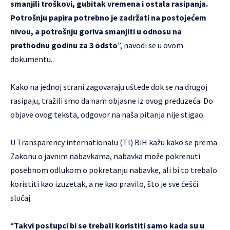
smanjili troškovi, gubitak vremena i ostala rasipanja.
Potrošnju papira potrebno je zadržati na postojećem
nivou, a potrošnju goriva smanjiti u odnosu na
prethodnu godinu za 3 odsto
”, navodi se u ovom
dokumentu.
Kako na jednoj strani zagovaraju uštede dok se na drugoj
rasipaju, tražili smo da nam objasne iz ovog preduzeća. Do
objave ovog teksta, odgovor na naša pitanja nije stigao.
U Transparency internationalu (TI) BiH kažu kako se prema
Zakonu o javnim nabavkama, nabavka može pokrenuti
posebnom odlukom o pokretanju nabavke, ali bi to trebalo
koristiti kao izuzetak, a ne kao pravilo, što je sve češći
slučaj.
“
Takvi postupci bi se trebali koristiti samo kada su u