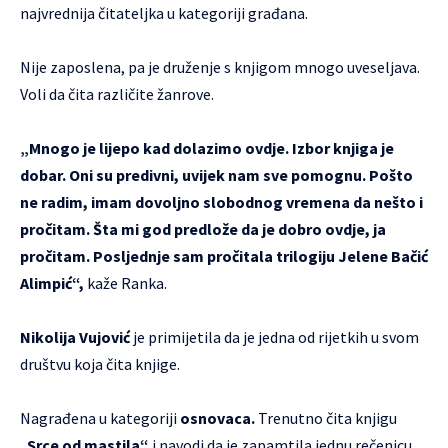
najvrednija čitateljka u kategoriji građana.
Nije zaposlena, pa je druženje s knjigom mnogo uveseljava.
Voli da čita različite žanrove.
„Mnogo je lijepo kad dolazimo ovdje. Izbor knjiga je
dobar. Oni su predivni, uvijek nam sve pomognu. Pošto
ne radim, imam dovoljno slobodnog vremena da nešto i
pročitam. Šta mi god predlože da je dobro ovdje, ja
pročitam. Posljednje sam pročitala trilogiju Jelene Bačić
Alimpić“,
kaže Ranka.
Nikolija Vujović
je primijetila da je jedna od rijetkih u svom
društvu koja čita knjige.
Nagrađena u kategoriji
osnovaca.
Trenutno čita knjigu
„
Srce od mastila“
i navodi da je zapamtila jednu rečenicu