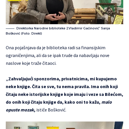
Direktorka Narodne biblioteke 2Vladimir Gaćinović” Sanja
Bošković (Foto: Direkt)
Ona pojašnjava da je biblioteka radi sa finansijskim
ograničenjima, ali da se ipak trude da nabavljaju nove
naslove koje traže čitaoci.
„Zahvaljujući sponzorima, privatnicima, mi kupujemo
neke knjige. Čita se sve, tu nema pravila. Ima onih koji
čitaju neke istorijske knjige koje imaju i veze sa Bilećom,
do onih koji čitaju knjige da, kako oni to kažu,
malo
opuste mozak
,
ističe Bošković.