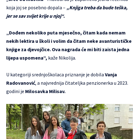
koja joj se posebno dopala –
„Knjiga treba da bude teška,
jer se sav svijet krije u njoj“.
„Dođem nekoliko puta mjesečno, čitam kada nemam
nekih lektira u školi i volim da čitam neke avanturističke
knjige za djevojčice. Ova nagrada će mi biti zaista jedna
lijepa uspomena“,
kaže Nikolija.
U kategoriji srednjoškolaca priznanje je dobila
Vanja
Radovanović
, a najvrednija čitateljka penzionerka u 2023.
godini je
Milosavka Milisav.