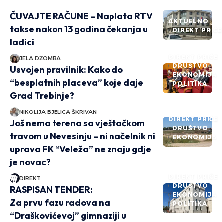
ČUVAJTE RAČUNE – Naplata RTV
AKTUELNO
takse nakon 13 godina čekanja u
DIREKT PRIČ
ladici
DIREKT PRIČE
JELA DŽOMBA
DRUŠTVO
Usvojen pravilnik: Kako do
EKONOMIJA
“besplatnih placeva” koje daje
POLITIKA
Grad Trebinje?
NIKOLIJA BJELICA ŠKRIVAN
DIREKT PRIČE
Još nema terena sa vještačkom
DRUŠTVO
travom u Nevesinju – ni načelnik ni
EKONOMIJA
uprava FK “Veleža” ne znaju gdje
je novac?
DIREKT PRIČE
DIREKT
DRUŠTVO
RASPISAN TENDER:
EKONOMIJA
Za prvu fazu radova na
POLITIKA
“Draškovićevoj” gimnaziji u