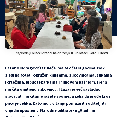
Najvredniji bilećki čitaoci na druženju u Biblioteci (Foto: Direkt)
Lazar Milidragović iz Bileće ima tek četiri godine. Dok
sjedi na fotelji okružen knjigama, slikovnicama, slikama
i crtežima, bibliotekarkama i njihovom pažnjom, Irena
mu čita omiljenu slikovnicu. I Lazar je već savladao
slova, ali mu čitanje još ide sporije, a želja da prođe kroz
priču je velika. Zato mu u čitanju pomažu ili roditelji ili
vrijedni uposlenici Narodne biblioteke „Vladimir