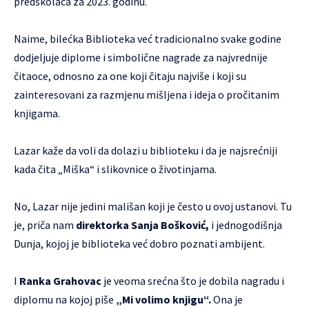
predškolaca za 2023. godinu.
Naime, bilećka Biblioteka već tradicionalno svake godine
dodjeljuje diplome i simbolične nagrade za najvrednije
čitaoce, odnosno za one koji čitaju najviše i koji su
zainteresovani za razmjenu mišljena i ideja o pročitanim
knjigama.
Lazar kaže da voli da dolazi u biblioteku i da je najsrećniji
kada čita „Miška“ i slikovnice o životinjama.
No, Lazar nije jedini mališan koji je često u ovoj ustanovi. Tu
je, priča nam
direktorka Sanja Bošković,
i jednogodišnja
Dunja, kojoj je biblioteka već dobro poznati ambijent.
I
Ranka Grahovac
je veoma srećna što je dobila nagradu i
diplomu na kojoj piše
„Mi volimo knjigu“.
Ona je