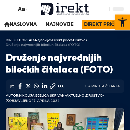
Aa
Op
NASLOVNA
NAJNOVIJE
DIREKT PRIČE
DIREKT PORTAL
>
Najnovije
>
Direkt priče
>
Društvo
>
Druženje najvrednijih bilećkih čitalaca (FOTO)
Druženje najvrednijih
bilećkih čitalaca (FOTO)
4 MINUTA ČITANJA
AUTOR:
NIKOLIJA BJELICA ŠKRIVAN
AKTUELNO
DRUŠTVO
OBJAVLJENO 17. APRILA 2024.