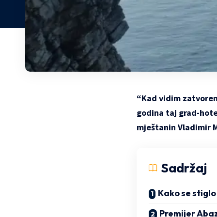
“Kad vidim zatvoren
godina taj grad-hot
mještanin Vladimir M
Sadržaj
Kako se stigl
Premijer Aba