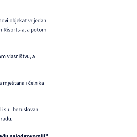
 novi objekat vrijedan
n Risorts-a, a potom
om vlasništvu, a
a mještana i čelnika
li su i bezuslovan
gradu.
nađu najodgovorniji”,