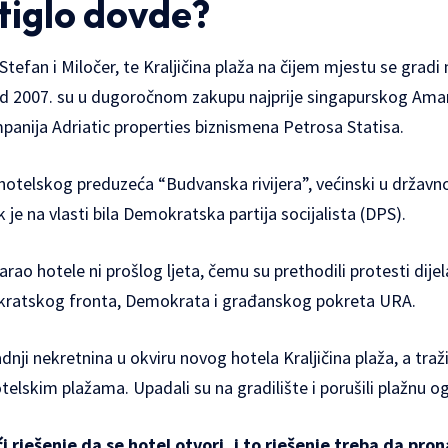
tiglo dovde?
 Stefan i Miločer, te Kraljičina plaža na čijem mjestu se gradi
od 2007. su u dugoročnom zakupu najprije singapurskog Ama
panija Adriatic properties biznismena Petrosa Statisa.
o hotelskog preduzeća “Budvanska rivijera”, većinski u državn
 je na vlasti bila Demokratska partija socijalista (DPS).
rao hotele ni prošlog ljeta, čemu su prethodili protesti dijel
okratskog fronta, Demokrata i građanskog pokreta URA.
radnji nekretnina u okviru novog hotela Kraljičina plaža, a traži
telskim plažama. Upadali su na gradilište i porušili plažnu o
i rješenje da se hotel otvori, i to rješenje treba da pro