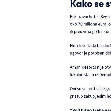
Kako se s
Eskluzivni hoteli Sveti
oko 70 miliona eura, 
ih preuzima grčka kom
Hoteli su tada bili di
ugovor je potpisan dok
Aman Resorts nije otva
lokalne vlasti iz Dem
Oni su se protivili izg
pristup zakupljenim ho
“Pod hitno treba nać