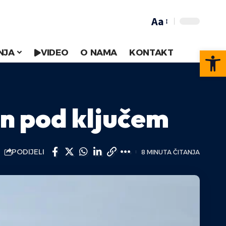
Aa
Op
NJA
VIDEO
O NAMA
KONTAKT
n pod ključem
PODIJELI
8 MINUTA ČITANJA