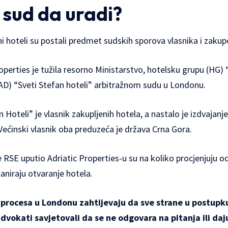
 sud da uradi?
 hoteli su postali predmet sudskih sporova vlasnika i zakup
perties je tužila resorno Ministarstvo, hotelsku grupu (HG) “
AD) “Sveti Stefan hoteli” arbitražnom sudu u Londonu.
 Hoteli” je vlasnik zakupljenih hotela, a nastalo je izdvaja
 Većinski vlasnik oba preduzeća je država Crna Gora.
 RSE uputio Adriatic Properties-u su na koliko procjenjuju 
laniraju otvaranje hotela.
 procesa u Londonu zahtijevaju da sve strane u postupk
advokati savjetovali da se ne odgovara na pitanja ili daj