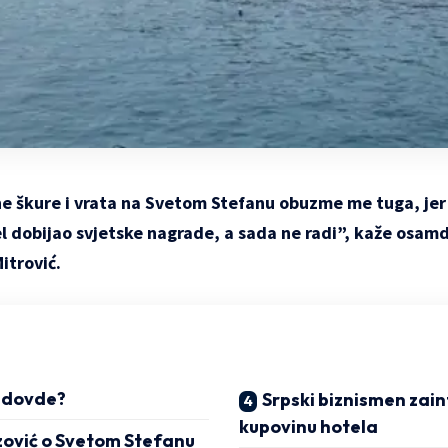
e škure i vrata na Svetom Stefanu obuzme me tuga, jer 
el dobijao svjetske nagrade, a sada ne radi”, kaže osa
itrović.
o dovde?
Srpski biznismen zai
kupovinu hotela
zović o Svetom Stefanu