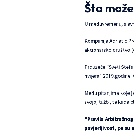
Šta može
U međuvremenu, slavni
Kompanija Adriatic Pro
akcionarsko društvo (
Prduzeće “Sveti Stefan
rivijera” 2019.godine.
Među pitanjima koje je
svojoj tužbi, te kada p
“Pravila Arbitražnog
povjerljivost, pa su 