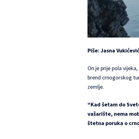
Piše: Jasna Vukićević
On je prije pola vijeka
brend crnogorskog tur
zemlje.
“Kad šetam do Sveto
vašarište, nema mobi
štetna poruka o crn