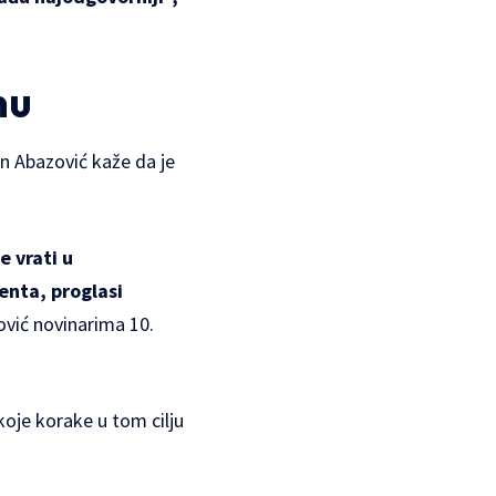
nu
an Abazović kaže da je
 vrati u
enta, proglasi
ović novinarima 10.
koje korake u tom cilju