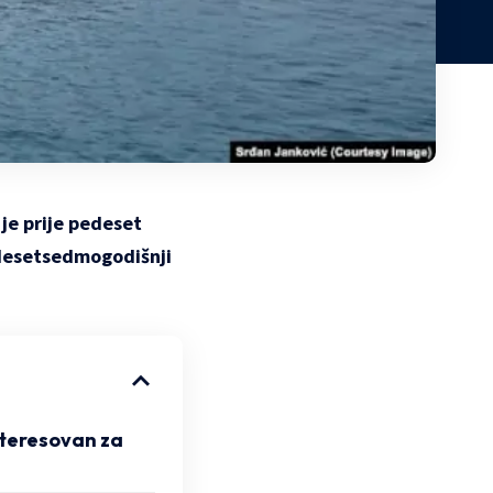
je prije pedeset
mdesetsedmogodišnji
nteresovan za