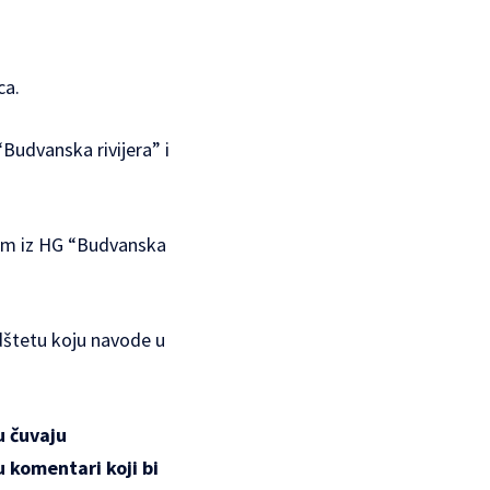
ca.
Budvanska rivijera” i
njem iz HG “Budvanska
odštetu koju navode u
u čuvaju
u komentari koji bi