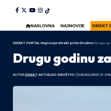
NASLOVNA
NAJNOVIJE
DIREKT 
DIREKT PORTAL
>
Najnovije
>
Direkt priče
>
Društvo
>
Drugu go
Drugu godinu za
AUTOR:
DIREKT
AKTUELNO
DRUŠTVO
OBJAVLJENO 21. JUN