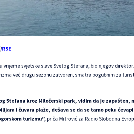
/
RSE
, u vrijeme svjetske slave Svetog Stefana, bio njegov direktor.
izma već drugu sezonu zatvoren, smatra pogubnim za turist
g Stefana kroz Miločerski park, vidim da je zapušten, 
lijara i čuvara plaže, dešava se da se tamo peku ćevapi
ogorskom turizmu”,
priča Mitrović za Radio Slobodna Evrop