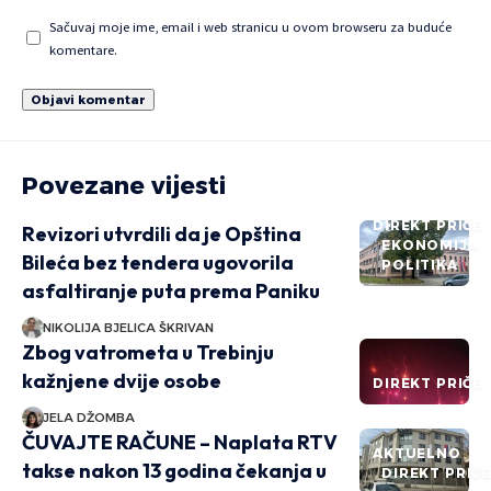
Sačuvaj moje ime, email i web stranicu u ovom browseru za buduće
komentare.
Povezane vijesti
DIREKT PRIČE
Revizori utvrdili da je Opština
EKONOMIJA
Bileća bez tendera ugovorila
POLITIKA
asfaltiranje puta prema Paniku
NIKOLIJA BJELICA ŠKRIVAN
Zbog vatrometa u Trebinju
kažnjene dvije osobe
DIREKT PRIČE
JELA DŽOMBA
ČUVAJTE RAČUNE – Naplata RTV
AKTUELNO
takse nakon 13 godina čekanja u
DIREKT PRIČ