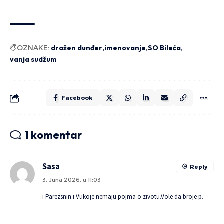
OZNAKE:
dražen dunđer
imenovanje
SO Bileća
vanja sudžum
Facebook
1 komentar
Sasa
Reply
3. Juna 2026. u 11:03
i Parezsnin i Vukoje nemaju pojma o zivotu.Vole da broje p.