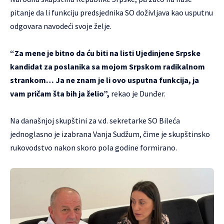
pitanje da li funkciju predsjednika SO doživljava kao usputnu
odgovara navodeći svoje želje.
“Za mene je bitno da ću biti na listi Ujedinjene Srpske
kandidat za poslanika sa mojom Srpskom radikalnom
strankom… Ja ne znam je li ovo usputna funkcija, ja
vam pričam šta bih ja želio”,
rekao je Dunđer.
Na današnjoj skupštini za v.d. sekretarke SO Bileća
jednoglasno je izabrana Vanja Sudžum, čime je skupštinsko
rukovodstvo nakon skoro pola godine formirano.