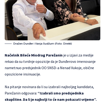
Dražen Dunđer i Vanja Sudžum (Foto: Direkt)
Načelnik Bileće Miodrag Parežanin
je u izjavi za medije
rekao da su tvrdnje opozicije da je Dunđerovo imenovanje
nametnuo predsjednik OO SNSD-a Nenad Vukoje, obične
opozicione insinuacije.
Na pitanje novinara da li su izabrali najboljeg kandidata,
Parežanin odgovara:
“Izabrali smo predsjednika
skupštine. Da li je najbolji to će nam pokazati vrijeme”.