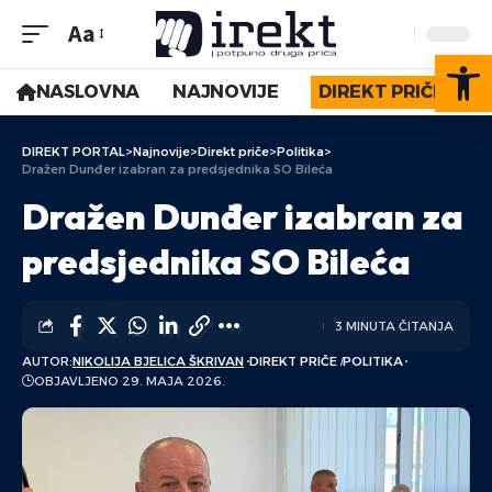
Aa
Op
NASLOVNA
NAJNOVIJE
DIREKT PRIČE
DIREKT PORTAL
>
Najnovije
>
Direkt priče
>
Politika
>
Dražen Dunđer izabran za predsjednika SO Bileća
Dražen Dunđer izabran za
predsjednika SO Bileća
3 MINUTA ČITANJA
AUTOR:
NIKOLIJA BJELICA ŠKRIVAN
DIREKT PRIČE
POLITIKA
OBJAVLJENO 29. MAJA 2026.