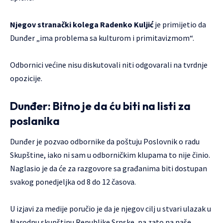
Njegov stranački kolega Radenko Kuljić
je primijetio da
Dunđer „ima problema sa kulturom i primitavizmom“.
Odbornici većine nisu diskutovali niti odgovarali na tvrdnje
opozicije.
Dunđer: Bitno je da ću biti na listi za
poslanika
Dunđer je pozvao odbornike da poštuju Poslovnik o radu
Skupštine, iako ni sam u odborničkim klupama to nije činio.
Naglasio je da će za razgovore sa građanima biti dostupan
svakog ponedjeljka od 8 do 12 časova.
U izjavi za medije poručio je da je njegov cilj u stvari ulazak u
Narodnu skupštinu Republike Srpske, pa zato na naše