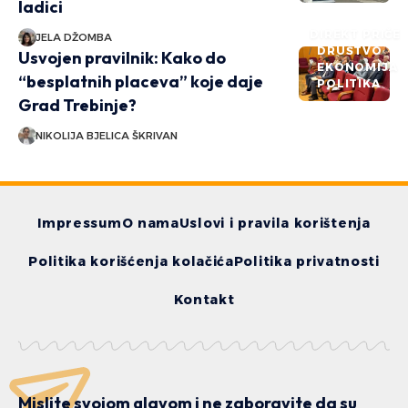
ladici
DIREKT PRIČE
JELA DŽOMBA
DRUŠTVO
Usvojen pravilnik: Kako do
EKONOMIJA
“besplatnih placeva” koje daje
POLITIKA
Grad Trebinje?
NIKOLIJA BJELICA ŠKRIVAN
Impressum
O nama
Uslovi i pravila korištenja
Politika korišćenja kolačića
Politika privatnosti
Kontakt
Mislite svojom glavom i ne zaboravite da su