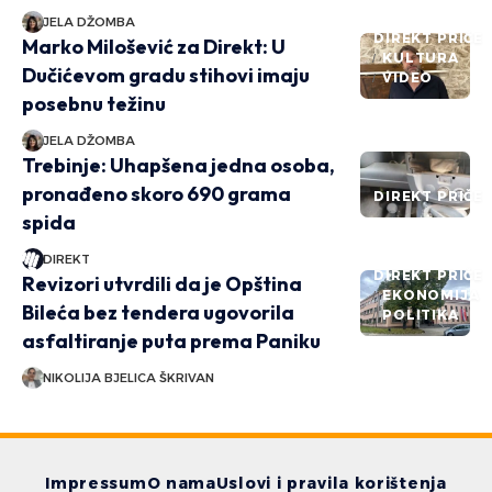
JELA DŽOMBA
DIREKT PRIČE
Marko Milošević za Direkt: U
KULTURA
Dučićevom gradu stihovi imaju
VIDEO
posebnu težinu
JELA DŽOMBA
Trebinje: Uhapšena jedna osoba,
pronađeno skoro 690 grama
DIREKT PRIČE
spida
DIREKT
DIREKT PRIČE
Revizori utvrdili da je Opština
EKONOMIJA
Bileća bez tendera ugovorila
POLITIKA
asfaltiranje puta prema Paniku
NIKOLIJA BJELICA ŠKRIVAN
Impressum
O nama
Uslovi i pravila korištenja