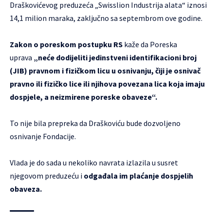
Draškovićevog preduzeća „Swisslion Industrija alata“ iznosi
14,1 milion maraka, zaključno sa septembrom ove godine.
Zakon o poreskom postupku RS
kaže da Poreska
uprava
„neće dodijeliti jedinstveni identifikacioni broj
(JIB) pravnom i fizičkom licu u osnivanju, čiji je osnivač
pravno ili fizičko lice ili njihova povezana lica koja imaju
dospjele, a neizmirene poreske obaveze“.
To nije bila prepreka da Draškoviću bude dozvoljeno
osnivanje Fondacije.
Vlada je do sada u nekoliko navrata izlazila u susret
njegovom preduzeću i
odgađala im plaćanje dospjelih
obaveza.