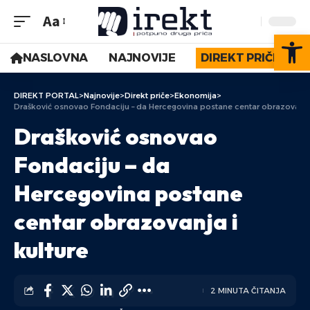
Aa
Op
NASLOVNA
NAJNOVIJE
DIREKT PRIČE
DIREKT PORTAL
>
Najnovije
>
Direkt priče
>
Ekonomija
>
Drašković osnovao Fondaciju – da Hercegovina postane centar obrazovanja 
Drašković osnovao
Fondaciju – da
Hercegovina postane
centar obrazovanja i
kulture
2 MINUTA ČITANJA