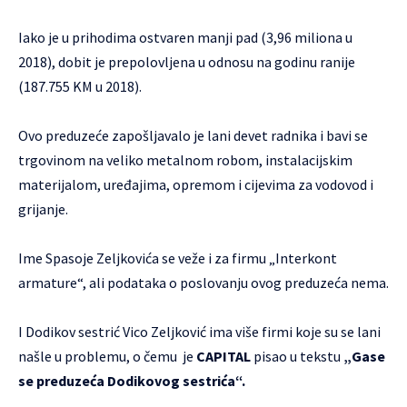
Iako je u prihodima ostvaren manji pad (3,96 miliona u
2018), dobit je prepolovljena u odnosu na godinu ranije
(187.755 KM u 2018).
Ovo preduzeće zapošljavalo je lani devet radnika i bavi se
trgovinom na veliko metalnom robom, instalacijskim
materijalom, uređajima, opremom i cijevima za vodovod i
grijanje.
Ime Spasoje Zeljkovića se veže i za firmu „Interkont
armature“, ali podataka o poslovanju ovog preduzeća nema.
I Dodikov sestrić Vico Zeljković ima više firmi koje su se lani
našle u problemu, o čemu je
CAPITAL
pisao u tekstu
„Gase
se preduzeća Dodikovog sestrića“
.