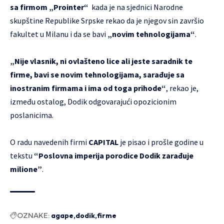
sa firmom „Prointer“
kada je na sjednici Narodne
skupštine Republike Srpske rekao da je njegov sin završio
fakultet u Milanu i da se bavi
„novim tehnologijama“
.
„Nije vlasnik, ni ovlašteno lice ali jeste saradnik te
firme, bavi se novim tehnologijama, sarađuje sa
inostranim firmama i ima od toga prihode“
, rekao je,
između ostalog, Dodik odgovarajući opozicionim
poslanicima.
O radu navedenih firmi
CAPITAL
je pisao i prošle godine u
tekstu
“Poslovna imperija porodice Dodik zarađuje
milione”
.
OZNAKE:
agape
dodik
firme