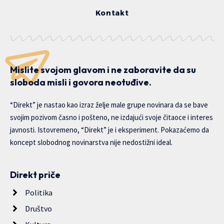
Kontakt
Mislite svojom glavom i ne zaboravite da su
sloboda misli i govora neotuđive.
“Direkt” je nastao kao izraz želje male grupe novinara da se bave
svojim pozivom časno i pošteno, ne izdajući svoje čitaoce i interes
javnosti. Istovremeno, “Direkt” je i eksperiment. Pokazaćemo da
koncept slobodnog novinarstva nije nedostižni ideal.
Direkt priče
Politika
Društvo