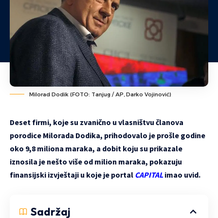
Milorad Dodik (FOTO: Tanjug / AP, Darko Vojinović)
Deset firmi, koje su zvanično u vlasništvu članova
porodice Milorada Dodika, prihodovalo je prošle godine
oko 9,8 miliona maraka, a dobit koju su prikazale
iznosila je nešto više od milion maraka, pokazuju
finansijski izvještaji u koje je portal
CAPITAL
imao uvid.
Sadržaj