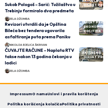
AKTUELNO
Sukob Pologoš – Sarić: Tužilaštvo u
DIREKT PRIČ
Trebinju formiralo dva predmeta
JELA DŽOMBA
DIREKT PRIČE
Revizori utvrdili da je Opština
EKONOMIJA
Bileća bez tendera ugovorila
POLITIKA
asfaltiranje puta prema Paniku
NIKOLIJA BJELICA ŠKRIVAN
ČUVAJTE RAČUNE – Naplata RTV
AKTUELNO
takse nakon 13 godina čekanja u
DIREKT PRIČ
ladici
JELA DŽOMBA
Impressum
O nama
Uslovi i pravila korištenja
Politika korišćenja kolačića
Politika privatnosti