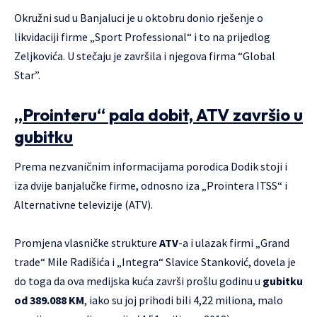
Okružni sud u Banjaluci je u oktobru donio rješenje o
likvidaciji firme „Sport Professional“ i to na prijedlog
Zeljkovića. U stečaju je završila i njegova firma “Global
Star”.
„Prointeru“ pala dobit, ATV završio u
gubitku
Prema nezvaničnim informacijama porodica Dodik stoji i
iza dvije banjalučke firme, odnosno iza „Prointera ITSS“ i
Alternativne televizije (ATV).
Promjena vlasničke strukture
ATV
-a i ulazak firmi „Grand
trade“ Mile Radišića i „Integra“ Slavice Stanković, dovela je
do toga da ova medijska kuća završi prošlu godinu u
gubitku
od 389.088 KM
, iako su joj prihodi bili 4,22 miliona, malo