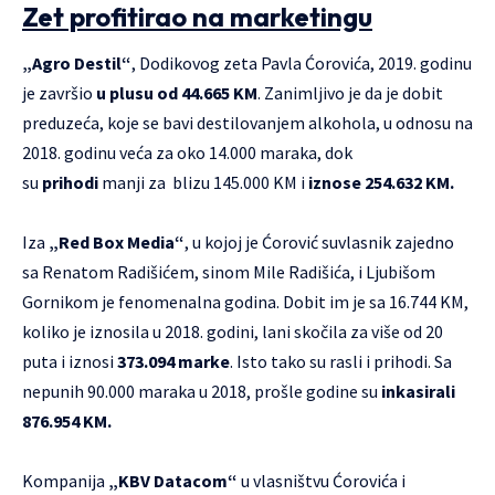
Zet profitirao na marketingu
„Agro Destil“
, Dodikovog zeta Pavla Ćorovića, 2019. godinu
je završio
u plusu od 44.665 KM
. Zanimljivo je da je dobit
preduzeća, koje se bavi destilovanjem alkohola, u odnosu na
2018. godinu veća za oko 14.000 maraka, dok
su
prihodi
manji za blizu 145.000 KM i
iznose 254.632 KM.
Iza
„Red Box Media“
, u kojoj je Ćorović suvlasnik zajedno
sa Renatom Radišićem, sinom Mile Radišića, i Ljubišom
Gornikom je fenomenalna godina. Dobit im je sa 16.744 KM,
koliko je iznosila u 2018. godini, lani skočila za više od 20
puta i iznosi
373.094 marke
. Isto tako su rasli i prihodi. Sa
nepunih 90.000 maraka u 2018, prošle godine su
inkasirali
876.954 KM.
Kompanija
„KBV Datacom“
u vlasništvu Ćorovića i