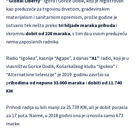
“Global Liberty”
Igora i Gorice Dodik, koji je registrovan
kao preduzeće za trgovinu drvetom, građevinskim
materijalom i sanitarnom opremom, prošle godine je
ostvario tek nešto preko
tri hiljade maraka prihoda
i
skromnu
dobit od
228 maraka
, s tim da u ovom preduzeću
nema zaposlenih radnika.
Radio “Igokea”, kasnije “Agape”, a danas
“A1”
radio, koji je u
vlasništvu Gorice Dodik, Košarkaškog kluba “Igokea” i
“Alternativne televizije” je 2019. godinu završio sa
p
rihodima od nepune 33.000 maraka
i
dobiti od 11.740
KM
.
Prihodi radija su bili manji za 25.739 KM, ali je dobit porasla
za 17 puta. Naime, u 2018 godini ona je iznosila samo 673
marke.