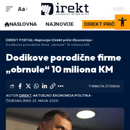
Aa
Op
NASLOVNA
NAJNOVIJE
DIREKT PRIČE
DIREKT PORTAL
>
Najnovije
>
Direkt priče
>
Ekonomija
>
Dodikove porodične firme „obrnule“ 10 miliona KM
Dodikove porodične firme
„obrnule“ 10 miliona KM
7 MINUTA ČITANJA
AUTOR:
DIREKT
AKTUELNO
EKONOMIJA
POLITIKA
OBJAVLJENO 25. MAJA 2020.