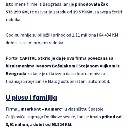
istoimene firme iz Beograda lani je
prihodovala čak
575.299 KM
, te ostvarila zaradu od
29.579 KM
, sa svega četiri
radnika.
Godinu ranije su bilježili prihod od 1,11 miliona i 64.434 KM
dobiti, s istim brojem radnika.
Portal
CAPITAL
otkrio je da je ova firma povezana sa
biznismenima Ivanom Bošnjakom i Stojanom Vujkom iz
Beograda
za koje je otkriveno da su bratu ministra
finansija Srbije Siniše Malog ustupili stan i automobil.
U plusu i familija
Firma
„Interkont – Komerc“
u vlasništvu Spasoje
Zeljkovića, supruga Dodikove sestre, lani je imala
prihod od
3,91 milion
, a
dobit od 93.124 KM
.