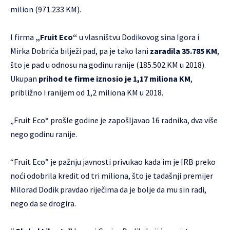
milion (971.233 KM).
I firma
„Fruit Eco“
u vlasništvu Dodikovog sina Igora i
Mirka Dobrića bilježi pad, pa je tako lani
zaradila 35.785 KM
,
što je pad u odnosu na godinu ranije (185.502 KM u 2018).
Ukupan
prihod te firme iznosio je 1,17 miliona KM
,
približno i ranijem od 1,2 miliona KM u 2018.
„Fruit Eco“ prošle godine je zapošljavao 16 radnika, dva više
nego godinu ranije.
“Fruit Eco” je pažnju javnosti privukao kada im je IRB preko
noći odobrila kredit od tri miliona, što je tadašnji premijer
Milorad Dodik pravdao riječima da je bolje da mu sin radi,
nego da se drogira.