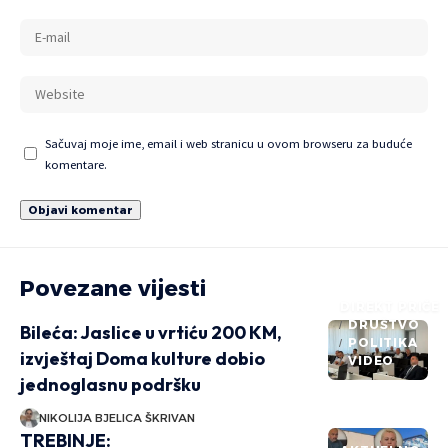
Sačuvaj moje ime, email i web stranicu u ovom browseru za buduće
komentare.
Povezane vijesti
DIREKT PRIČE
DRUŠTVO
Bileća: Jaslice u vrtiću 200 KM,
POLITIKA
izvještaj Doma kulture dobio
VIDEO
jednoglasnu podršku
NIKOLIJA BJELICA ŠKRIVAN
TREBINJE: