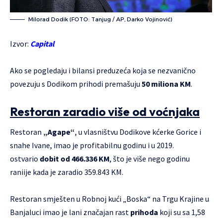
Milorad Dodik (FOTO: Tanjug / AP, Darko Vojinović)
Izvor:
Capital
Ako se pogledaju i bilansi preduzeća koja se nezvanično
povezuju s Dodikom prihodi premašuju
50 miliona KM
.
Restoran zaradio više od voćnjaka
Restoran
„Agape“
, u vlasništvu Dodikove kćerke Gorice i
snahe Ivane, imao je profitabilnu godinu i u 2019.
ostvario
dobit od
466.336 KM
, što je više nego godinu
raniije kada je zaradio 359.843 KM.
Restoran smješten u Robnoj kući „Boska“ na Trgu Krajine u
Banjaluci imao je lani značajan rast
prihoda
koji su sa 1,58