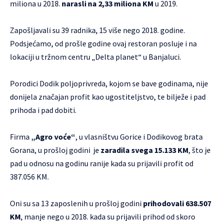
miliona u 2018.
narasli na
2,33 miliona KM
u 2019.
Zapošljavali su 39 radnika, 15 više nego 2018. godine.
Podsjećamo, od prošle godine ovaj restoran posluje i na
lokaciji u tržnom centru „Delta planet“ u Banjaluci.
Porodici Dodik poljoprivreda, kojom se bave godinama, nije
donijela značajan profit kao ugostiteljstvo, te bilježe i pad
prihoda i pad dobiti.
Firma
„Agro voće“
, u vlasništvu Gorice i Dodikovog brata
Gorana, u prošloj godini je
zaradila svega
15.133 KM
, što je
pad u odnosu na godinu ranije kada su prijavili profit od
387.056 KM.
Oni su sa 13 zaposlenih u prošloj godini
prihodovali 638.507
KM
, manje nego u 2018. kada su prijavili prihod od skoro