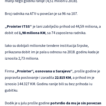
manji nego godinu ranije (4,51 milion u 2018).
Broj radnika na ATV-u povećan je sa 96 na 107.
„Prointer ITSS“
je lani zabilježio prihod od 44,59 miliona, a
dobit od
1,98 miliona KM
, sa 74 zaposlena radnika.
Iako su dobijali milionske tendere institucija Srpske,
prikazana dobit im je pala u odnosu na 2018. godinu kada je
iznosila 2,73 miliona.
Firma
„Prointer“, osnovana u Sarajevu“
, prošle godine je
popravila poslovanje i zaradila
22.815 KM
, a prihod im je
iznosio 144.327 KM. Godinu ranije bili su bez prihoda i u
gubitku.
Dodik je u julu prošle godine
potvrdio da mu je sin povezan