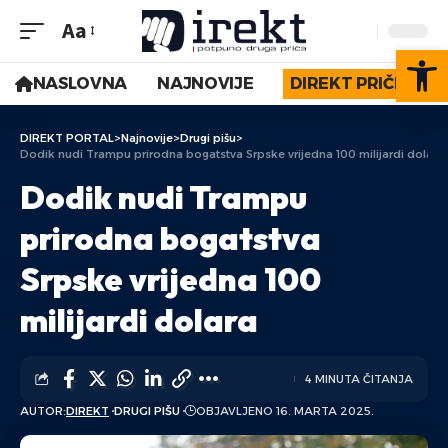
Aa
Op
NASLOVNA
NAJNOVIJE
DIREKT PRIČE
DIREKT PORTAL
>
Najnovije
>
Drugi pišu
>
Dodik nudi Trampu prirodna bogatstva Srpske vrijedna 100 milijardi dolara
Dodik nudi Trampu
prirodna bogatstva
Srpske vrijedna 100
milijardi dolara
4 MINUTA ČITANJA
AUTOR:
DIREKT
DRUGI PIŠU
OBJAVLJENO 16. MARTA 2025.