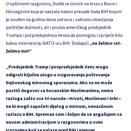
U opširnom razgovoru, Dodik se osvrće na krizu u Bosni i
Hercegovini koja je nastala nakon presude Suda BiH kojom
je osuđen na godinu dana zatvora i zabranu obavljanja
političke dužnosti, ali i poziva američkog predsjednik
Trumpa i potpredsjednica Vensa da pomognu i spriječe bilo
kakvu intervenciju NATO-a u BiH. Dodajući
„ne želimo rat-
želimo mir!“
„Predsjednik Tramp i potpredsjednik Vens mogu
odigrati ključnu ulogu u osiguravanju poštovanja
Dejtonskog mirovnog sporazuma. Ako se ne može
postići dogovor sa bosanskim Muslimanima, nema
razloga zašto sva tri naroda—Hrvati, Muslimani i Srbi—
ne bi mogli započeti dijalog o mirnom, nenasilnom
razlazu u BiH. Spreman sam i željan da se angažujem sa
novom administracijom u razgovorima o svim
izazovima koji se nalaze pred BiH i njenom