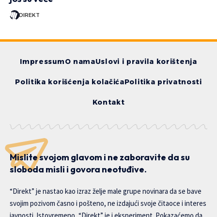
DIREKT
Impressum
O nama
Uslovi i pravila korištenja
Politika korišćenja kolačića
Politika privatnosti
Kontakt
Mislite svojom glavom i ne zaboravite da su
sloboda misli i govora neotuđive.
“Direkt” je nastao kao izraz želje male grupe novinara da se bave
svojim pozivom časno i pošteno, ne izdajući svoje čitaoce i interes
javnosti. Istovremeno, “Direkt” je i eksperiment. Pokazaćemo da