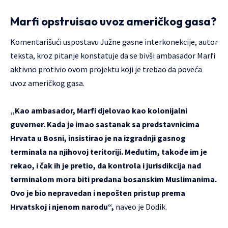
Marfi opstruisao uvoz američkog gasa?
Komentarišući uspostavu Južne gasne interkonekcije, autor
teksta, kroz pitanje konstatuje da se bivši ambasador Marfi
aktivno protivio ovom projektu koji je trebao da poveća
uvoz američkog gasa.
„Kao ambasador, Marfi djelovao kao kolonijalni
guverner. Kada je imao sastanak sa predstavnicima
Hrvata u Bosni, insistirao je na izgradnji gasnog
terminala na njihovoj teritoriji. Međutim, takođe im je
rekao, i čak ih je pretio, da kontrola i jurisdikcija nad
terminalom mora biti predana bosanskim Muslimanima.
Ovo je bio nepravedan i nepošten pristup prema
Hrvatskoj i njenom narodu“,
naveo je Dodik.