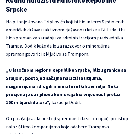
Rudna nalazišta na istoku Republike
Srpske
Na pitanje Jovana Tripkovića koji bi bio interes Sjedinjenih
američkih država u aktivnom rješavanju krize u BiH i da li bi
bio spreman za saradnju za administracijom predsjednika
Trampa, Dodik kaže da je za razgovor o mineralima
spreman govoriti isključivo sa Trampom.
„U istočnom regionu Republike Srpske, blizu granice sa
Srbijom, postoje značajna nalazišta litijuma,
magnezijuma i drugih minerala retkih zemalja. Neka
procjena je da njihova komercijalna vrijednost prelazi
100 milijardi dolara“,
kazao je Dodik.
On pojašnjava da postoji spremnost da se omogući proistup
nalazištima kompanijama koje odabere Trampova