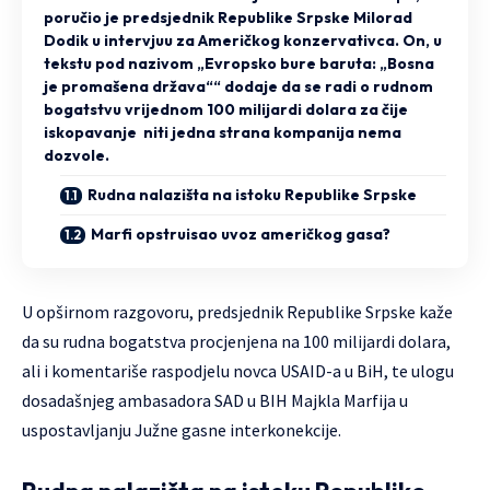
poručio je predsjednik Republike Srpske Milorad
Dodik u intervjuu za Američkog konzervativca. On, u
tekstu pod nazivom „Evropsko bure baruta: „Bosna
je promašena država““ dodaje da se radi o rudnom
bogatstvu vrijednom 100 milijardi dolara za čije
iskopavanje niti jedna strana kompanija nema
dozvole.
Rudna nalazišta na istoku Republike Srpske
Marfi opstruisao uvoz američkog gasa?
U opširnom razgovoru, predsjednik Republike Srpske kaže
da su rudna bogatstva procjenjena na 100 milijardi dolara,
ali i komentariše raspodjelu novca USAID-a u BiH, te ulogu
dosadašnjeg ambasadora SAD u BIH Majkla Marfija u
uspostavljanju Južne gasne interkonekcije.