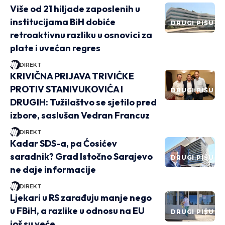
Više od 21 hiljade zaposlenih u
institucijama BiH dobiće
DRUGI PIŠU
retroaktivnu razliku u osnovici za
plate i uvećan regres
DIREKT
KRIVIČNA PRIJAVA TRIVIĆKE
PROTIV STANIVUKOVIĆA I
DRUGI PIŠU
DRUGIH: Tužilaštvo se sjetilo pred
izbore, saslušan Vedran Francuz
DIREKT
Kadar SDS-a, pa Ćosićev
saradnik? Grad Istočno Sarajevo
DRUGI PIŠU
ne daje informacije
DIREKT
Ljekari u RS zarađuju manje nego
u FBiH, a razlike u odnosu na EU
DRUGI PIŠU
još su veće