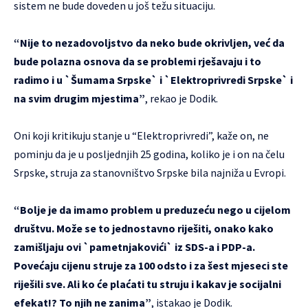
sistem ne bude doveden u još težu situaciju.
“Nije to nezadovoljstvo da neko bude okrivljen, već da
bude polazna osnova da se problemi rješavaju i to
radimo i u `Šumama Srpske` i `Elektroprivredi Srpske` i
na svim drugim mjestima”
, rekao je Dodik.
Oni koji kritikuju stanje u “Elektroprivredi”, kaže on, ne
pominju da je u posljednjih 25 godina, koliko je i on na čelu
Srpske, struja za stanovništvo Srpske bila najniža u Evropi.
“Bolje je da imamo problem u preduzeću nego u cijelom
društvu. Može se to jednostavno riješiti, onako kako
zamišljaju ovi `pametnjakovići` iz SDS-a i PDP-a.
Povećaju cijenu struje za 100 odsto i za šest mjeseci ste
riješili sve. Ali ko će plaćati tu struju i kakav je socijalni
efekat!? To njih ne zanima”
, istakao je Dodik.