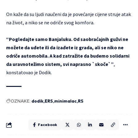
On kaže da su ljudi naučeni da je povećanje cijene struje atak
na život, a niko se ne odriče svog komfora.
“Pogledajte samo Banjaluku. Od saobraćajnih gužvi ne
možete da uđete ili da izađete iz grada, ali se niko ne
odriče automobila. A kad zatražite da budemo solidarni
da uravnotežimo sistem, svi naprasno `skoče`”
,
konstatovao je Dodik.
OZNAKE:
dodik
ERS
minimalac
RS
Facebook