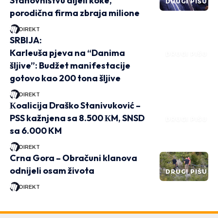
Stanovništvu dijeli koke,
DRUGI PIŠU
porodična firma zbraja milione
DIREKT
SRBIJA:
Karleuša pjeva na “Danima
DRUGI PIŠU
šljive”: Budžet manifestacije
gotovo kao 200 tona šljive
DIREKT
Кoalicija Draško Stanivuković –
PSS kažnjena sa 8.500 КM, SNSD
DRUGI PIŠU
sa 6.000 KM
DIREKT
Crna Gora – Obračuni klanova
odnijeli osam života
DRUGI PIŠU
DIREKT