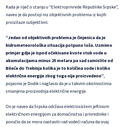
Kada je riječ o stanju u “Elektroprivrede Republike Srpske”,
naveo je da postoji niz objektivnih problema iz kojih
proizilaze subjektivni.
“Jedan od objektivnih problema je činjenica da je
hidrometeorološka situacija potpuno loša. Uzmimo
primjer gdje je ispod očekivane kvote stub vode u
akumulacijama minus 25 metara pa sad zamislite od
Bileće do Trebinja kolika je to količina vode i koliko
električne energije zbog toga nije proizvedeno”
,
pojasnio je Dodik i naglasio da je u takvim okolnostima
smanjena proizvodnja električne energije.
On je naveo da Srpska održava elektrosistem jeftinom
električnom energijom za domaćinstva i privrednike i
poručio da se mora nastaviti rad vodeći računa da ovaj