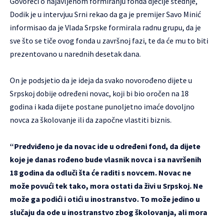
Govoreći o najavljenom formiranju fonda dječije štednje,
Dodik je u intervjuu Srni rekao da ga je premijer Savo Minić
informisao da je Vlada Srpske formirala radnu grupu, da je
sve što se tiče ovog fonda u završnoj fazi, te da će mu to biti
prezentovano u narednih desetak dana.
On je podsjetio da je ideja da svako novorođeno dijete u
Srpskoj dobije određeni novac, koji bi bio oročen na 18
godina i kada dijete postane punoljetno imaće dovoljno
novca za školovanje ili da započne vlastiti biznis.
“Predviđeno je da novac ide u određeni fond, da dijete
koje je danas rođeno bude vlasnik novca i sa navršenih
18 godina da odluči šta će raditi s novcem. Novac ne
može povući tek tako, mora ostati da živi u Srpskoj. Ne
može ga podići i otići u inostranstvo. To može jedino u
slučaju da ode u inostranstvo zbog školovanja, ali mora