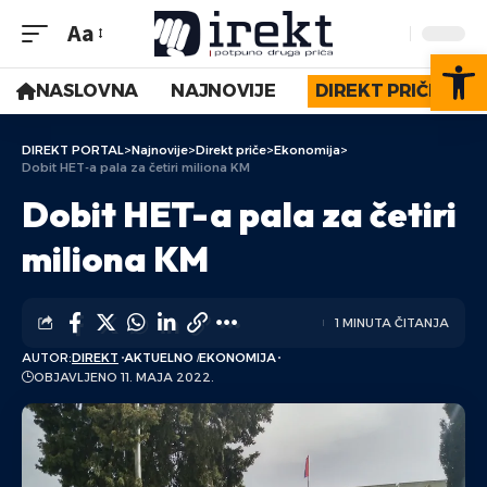
Aa
Op
NASLOVNA
NAJNOVIJE
DIREKT PRIČE
DIREKT PORTAL
>
Najnovije
>
Direkt priče
>
Ekonomija
>
Dobit HET-a pala za četiri miliona KM
Dobit HET-a pala za četiri
miliona KM
1 MINUTA ČITANJA
AUTOR:
DIREKT
AKTUELNO
EKONOMIJA
OBJAVLJENO 11. MAJA 2022.