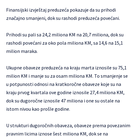
Finansijski izvještaj preduzeća pokazuje da su prihodi
značajno smanjeni, dok su rashodi preduzeća povećani.
Prihodi su pali sa 24,2 miliona KM na 20,7 miliona, dok su
rashodi povećani za oko pola miliona KM, sa 14,6 na 15,1
milion maraka.
Ukupne obaveze preduzeća na kraju marta iznosile su 75,1
milion KM i manje su za osam miliona KM. To smanjenje se
u potpunosti odnosi na kratkoročne obaveze koje su na
kraju prvog kvartala ove godine iznosile 27,4 miliona KM,
dok su dugoročne iznosile 47 miliona i one su ostale na
istom nivou kao prošle godine.
U strukturi dugoročnih obaveza, obaveze prema povezanim
pravnim licima iznose šest miliona KM, dok se na