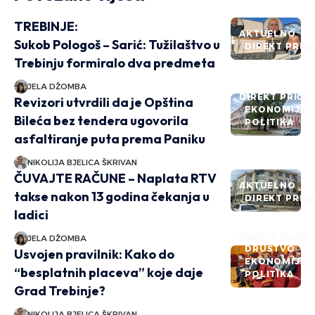
TREBINJE:
AKTUELNO
Sukob Pologoš – Sarić: Tužilaštvo u
DIREKT PRIČ
Trebinju formiralo dva predmeta
JELA DŽOMBA
DIREKT PRIČE
Revizori utvrdili da je Opština
EKONOMIJA
Bileća bez tendera ugovorila
POLITIKA
asfaltiranje puta prema Paniku
NIKOLIJA BJELICA ŠKRIVAN
ČUVAJTE RAČUNE – Naplata RTV
AKTUELNO
takse nakon 13 godina čekanja u
DIREKT PRIČ
ladici
DIREKT PRIČE
JELA DŽOMBA
DRUŠTVO
Usvojen pravilnik: Kako do
EKONOMIJA
“besplatnih placeva” koje daje
POLITIKA
Grad Trebinje?
NIKOLIJA BJELICA ŠKRIVAN