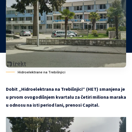
Hidroelektrane na Trebišnjici
Dobit „Hidroelektrana na Trebišnjici“ (HET) smanjena je
u prvom ovogodišnjem kvartalu za četiri miliona maraka
u odnosu na isti period lani, prenosi Capital.