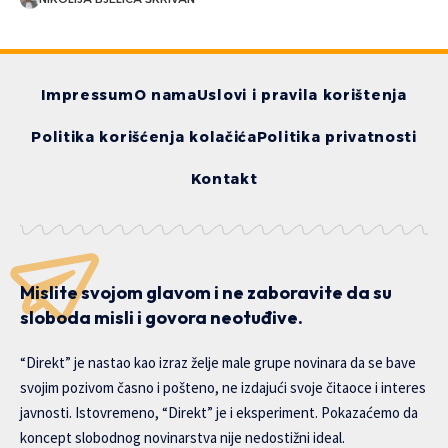
Impressum
O nama
Uslovi i pravila korištenja
Politika korišćenja kolačića
Politika privatnosti
Kontakt
Mislite svojom glavom i ne zaboravite da su
sloboda misli i govora neotuđive.
“Direkt” je nastao kao izraz želje male grupe novinara da se bave
svojim pozivom časno i pošteno, ne izdajući svoje čitaoce i interes
javnosti. Istovremeno, “Direkt” je i eksperiment. Pokazaćemo da
koncept slobodnog novinarstva nije nedostižni ideal.