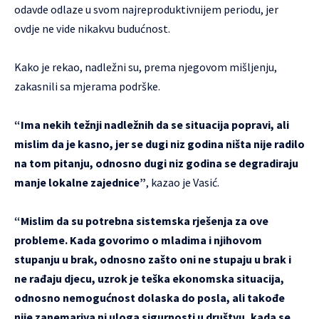
odavde odlaze u svom najreproduktivnijem periodu, jer
ovdje ne vide nikakvu budućnost.
Kako je rekao, nadležni su, prema njegovom mišljenju,
zakasnili sa mjerama podrške.
“Ima nekih težnji nadležnih da se situacija popravi, ali
mislim da je kasno, jer se dugi niz godina ništa nije radilo
na tom pitanju, odnosno dugi niz godina se degradiraju
manje lokalne zajednice”
, kazao je Vasić.
“Mislim da su potrebna sistemska rješenja za ove
probleme. Kada govorimo o mladima i njihovom
stupanju u brak, odnosno zašto oni ne stupaju u brak i
ne rađaju djecu, uzrok je teška ekonomska situacija,
odnosno nemogućnost dolaska do posla, ali takođe
nije zanemariva ni uloga sigurnosti u društvu, kada se