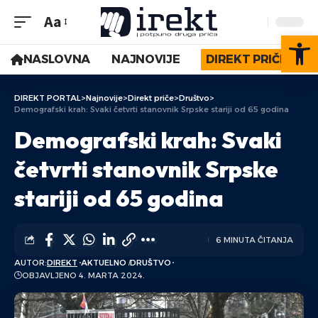
Aa
Op
NASLOVNA
NAJNOVIJE
DIREKT PRIČE
DIREKT PORTAL
>
Najnovije
>
Direkt priče
>
Društvo
>
Demografski krah: Svaki četvrti stanovnik Srpske stariji od 65 godina
Demografski krah: Svaki
četvrti stanovnik Srpske
stariji od 65 godina
6 MINUTA ČITANJA
AUTOR:
DIREKT
AKTUELNO
DRUŠTVO
OBJAVLJENO 4. MARTA 2024.