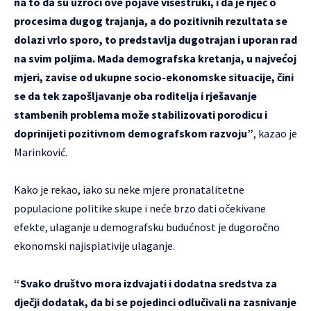
na to da su uzroci ove pojave višestruki, i da je riječ o
procesima dugog trajanja, a do pozitivnih rezultata se
dolazi vrlo sporo, to predstavlja dugotrajan i uporan rad
na svim poljima. Mada demografska kretanja, u najvećoj
mjeri, zavise od ukupne socio-ekonomske situacije, čini
se da tek zapošljavanje oba roditelja i rješavanje
stambenih problema može stabilizovati porodicu i
doprinijeti pozitivnom demografskom razvoju”
, kazao je
Marinković.
Kako je rekao, iako su neke mjere pronatalitetne
populacione politike skupe i neće brzo dati očekivane
efekte, ulaganje u demografsku budućnost je dugoročno
ekonomski najisplativije ulaganje.
“Svako društvo mora izdvajati i dodatna sredstva za
dječji dodatak, da bi se pojedinci odlučivali na zasnivanje