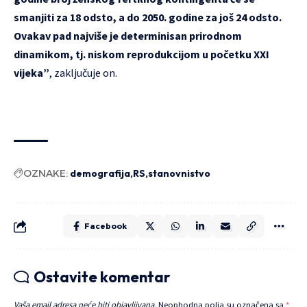
smanjiti za 18 odsto, a do 2050. godine za još 24 odsto.
Ovakav pad najviše je determinisan prirodnom
dinamikom, tj. niskom reprodukcijom u početku XXI
vijeka”
, zaključuje on.
OZNAKE:
demografija
RS
stanovnistvo
Facebook
Ostavite komentar
Vaša email adresa neće biti objavljivana.
Neophodna polja su označena sa
*