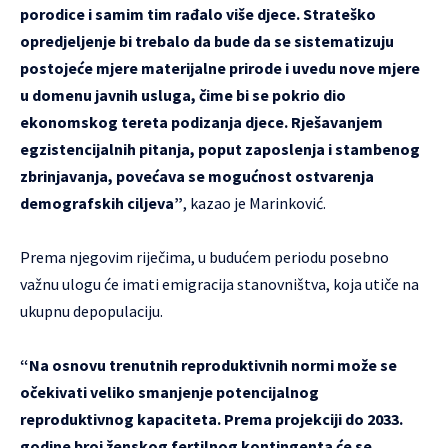
porodice i samim tim rađalo više djece. Strateško
opredjeljenje bi trebalo da bude da se sistematizuju
postojeće mjere materijalne prirode i uvedu nove mjere
u domenu javnih usluga, čime bi se pokrio dio
ekonomskog tereta podizanja djece. Rješavanjem
egzistencijalnih pitanja, poput zaposlenja i stambenog
zbrinjavanja, povećava se mogućnost ostvarenja
demografskih ciljeva”
, kazao je Marinković.
Prema njegovim riječima, u budućem periodu posebno
važnu ulogu će imati emigracija stanovništva, koja utiče na
ukupnu depopulaciju.
“Na osnovu trenutnih reproduktivnih normi može se
očekivati veliko smanjenje potencijalnog
reproduktivnog kapaciteta. Prema projekciji do 2033.
godine broj ženskog fertilnog kontingenta će se