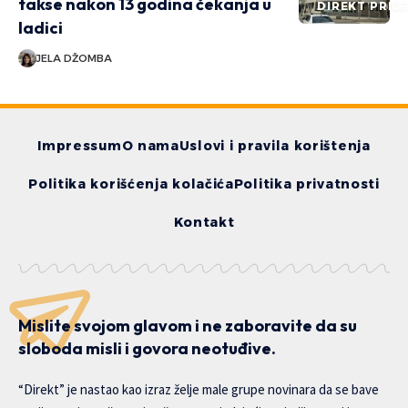
takse nakon 13 godina čekanja u
DIREKT PRIČ
ladici
JELA DŽOMBA
Impressum
O nama
Uslovi i pravila korištenja
Politika korišćenja kolačića
Politika privatnosti
Kontakt
Mislite svojom glavom i ne zaboravite da su
sloboda misli i govora neotuđive.
“Direkt” je nastao kao izraz želje male grupe novinara da se bave