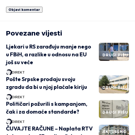
Povezane vijesti
Ljekari u RS zarađuju manje nego
u FBiH, a razlike u odnosu na EU
DRUGI PIŠU
još su veće
DIREKT
Pošte Srpske prodaju svoju
zgradu da bi u njoj plaćale kiriju
DRUGI PIŠU
DIREKT
Političari požurili s kampanjom,
čak i za domaće standarde?
DRUGI PIŠU
DIREKT
ČUVAJTE RAČUNE – Naplata RTV
AKTUELNO