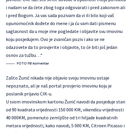
i nadam se da ćete zbog toga odgovarati i pred zakonom ali
i pred Bogom. Ja vas sada pozivam da vi ili bilo koji vaš
opunomoćnik dođete do mene i ja ću vam dati pismenu
saglasnost da u moje ime pogledate i objavite svu imovinu
koju posjedujem. Ovo je zvaničan poziv i ako se ne
odazovete da to provjerite i objavite, to će biti još jedan
osnov za tužbu…“
FOTO FB komentar
Zašto Žunić nikada nije objavio svoju imovinu ostaje
nepoznato, ali je naš portal provjerio imovinu koju je
poslanik prijavio CIK-u.
U svom imovinskom kartonu Žunić navodi da posjeduje stan
od 90 kvadrata vrijednosti 150 000 KM, vikendicu vrijednosti
40 000KM, pomenuto zemljište od tri hiljade kvadratnih
metara vrijednosti, kako navodi, 5 000 KM, Citroen Picasso i