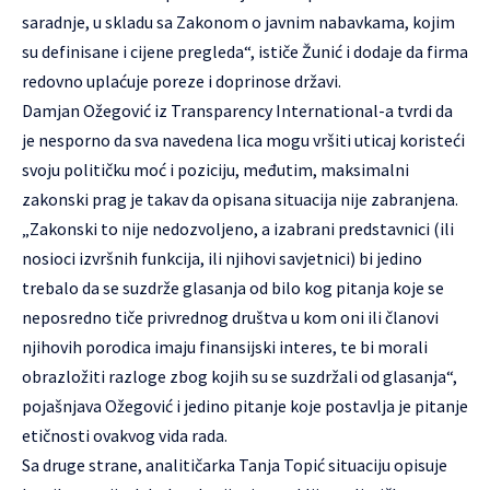
saradnje, u skladu sa Zakonom o javnim nabavkama, kojim
su definisane i cijene pregleda“, ističe Žunić i dodaje da firma
redovno uplaćuje poreze i doprinose državi.
Damjan Ožegović iz Transparency International-a tvrdi da
je nesporno da sva navedena lica mogu vršiti uticaj koristeći
svoju političku moć i poziciju, međutim, maksimalni
zakonski prag je takav da opisana situacija nije zabranjena.
„Zakonski to nije nedozvoljeno, a izabrani predstavnici (ili
nosioci izvršnih funkcija, ili njihovi savjetnici) bi jedino
trebalo da se suzdrže glasanja od bilo kog pitanja koje se
neposredno tiče privrednog društva u kom oni ili članovi
njihovih porodica imaju finansijski interes, te bi morali
obrazložiti razloge zbog kojih su se suzdržali od glasanja“,
pojašnjava Ožegović i jedino pitanje koje postavlja je pitanje
etičnosti ovakvog vida rada.
Sa druge strane, analitičarka Tanja Topić situaciju opisuje