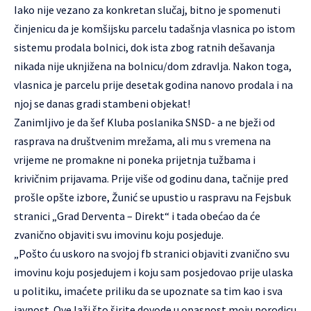
Iako nije vezano za konkretan slučaj, bitno je spomenuti
činjenicu da je komšijsku parcelu tadašnja vlasnica po istom
sistemu prodala bolnici, dok ista zbog ratnih dešavanja
nikada nije uknjižena na bolnicu/dom zdravlja. Nakon toga,
vlasnica je parcelu prije desetak godina nanovo prodala i na
njoj se danas gradi stambeni objekat!
Zanimljivo je da šef Kluba poslanika SNSD- a ne bježi od
rasprava na društvenim mrežama, ali mu s vremena na
vrijeme ne promakne ni poneka prijetnja tužbama i
krivičnim prijavama. Prije više od godinu dana, tačnije pred
prošle opšte izbore, Žunić se upustio u raspravu na Fejsbuk
stranici „Grad Derventa – Direkt“ i tada obećao da će
zvanično objaviti svu imovinu koju posjeduje.
„Pošto ću uskoro na svojoj fb stranici objaviti zvanično svu
imovinu koju posjedujem i koju sam posjedovao prije ulaska
u politiku, imaćete priliku da se upoznate sa tim kao i sva
javnost. Ove laži što širite dovode u opasnost moju porodicu