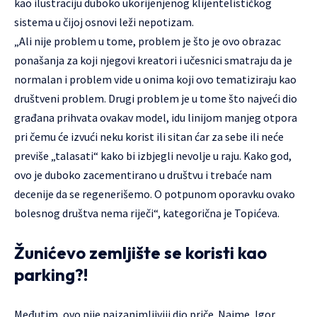
kao ilustraciju duboko ukorijenjenog klijentelističkog
sistema u čijoj osnovi leži nepotizam.
„Ali nije problem u tome, problem je što je ovo obrazac
ponašanja za koji njegovi kreatori i učesnici smatraju da je
normalan i problem vide u onima koji ovo tematiziraju kao
društveni problem. Drugi problem je u tome što najveći dio
građana prihvata ovakav model, idu linijom manjeg otpora
pri čemu će izvući neku korist ili sitan ćar za sebe ili neće
previše „talasati“ kako bi izbjegli nevolje u raju. Kako god,
ovo je duboko zacementirano u društvu i trebaće nam
decenije da se regenerišemo. O potpunom oporavku ovako
bolesnog društva nema riječi“, kategorična je Topićeva.
Žunićevo zemljište se koristi kao
parking?!
Međutim, ovo nije najzanimljiviji dio priče. Naime, Igor