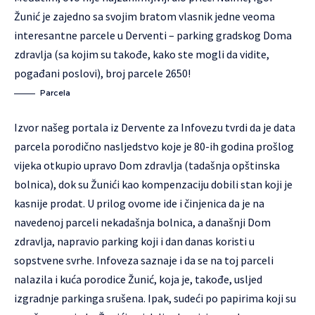
Žunić je zajedno sa svojim bratom vlasnik jedne veoma
interesantne parcele u Derventi – parking gradskog Doma
zdravlja (sa kojim su takođe, kako ste mogli da vidite,
pogađani poslovi), broj parcele 2650!
Parcela
Izvor našeg portala iz Dervente za Infovezu tvrdi da je data
parcela porodično nasljedstvo koje je 80-ih godina prošlog
vijeka otkupio upravo Dom zdravlja (tadašnja opštinska
bolnica), dok su Žunići kao kompenzaciju dobili stan koji je
kasnije prodat. U prilog ovome ide i činjenica da je na
navedenoj parceli nekadašnja bolnica, a današnji Dom
zdravlja, napravio parking koji i dan danas koristi u
sopstvene svrhe. Infoveza saznaje i da se na toj parceli
nalazila i kuća porodice Žunić, koja je, takođe, usljed
izgradnje parkinga srušena. Ipak, sudeći po papirima koji su