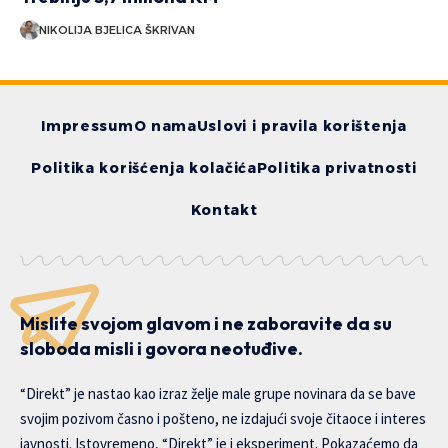
NIKOLIJA BJELICA ŠKRIVAN
Impressum
O nama
Uslovi i pravila korištenja
Politika korišćenja kolačića
Politika privatnosti
Kontakt
Mislite svojom glavom i ne zaboravite da su
sloboda misli i govora neotuđive.
“Direkt” je nastao kao izraz želje male grupe novinara da se bave
svojim pozivom časno i pošteno, ne izdajući svoje čitaoce i interes
javnosti. Istovremeno, “Direkt” je i eksperiment. Pokazaćemo da