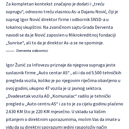
Za kompletan kontekst značajno je dodati i „treću
suprugu“, odnosno treću vlasnicu As-a Dajanu Nović, čiji je
suprug Igor Nović direktor firme i odbornik SNSD-a u
lokalnoj skupštini. Na zvaničnom sajtu Grada Derventa
navodi se da je Nović zaposlen u Mikrokreditnoj fondaciji
„Sunrise“, ali to da je direktor As-a se ne spominje.
Derventa odbornici
Igor Žunić za Infovezu priznaje da njegova supruga jeste
suvlasnik firme „Auto centar AS“ , ali i da od 5.500 tehničkih
pregleda vozila, koliko je po njegovim riječima obavljeno u
ovoj godini, ukupno 47 vozila je iz javnog sektora.
„Dvadesetak vozila AD „Komunalac“ radilo je tehnički
pregled u „Auto centru AS“ i za to je za cijelu godinu plaćeno
2.630 KM što je 220 KM mjesečno. U skladu sa Vašim
pitanjem o direktnim sporazumima, molim Vas da imate u
vidu da su direktni sporazumi jedini raspoloživ način