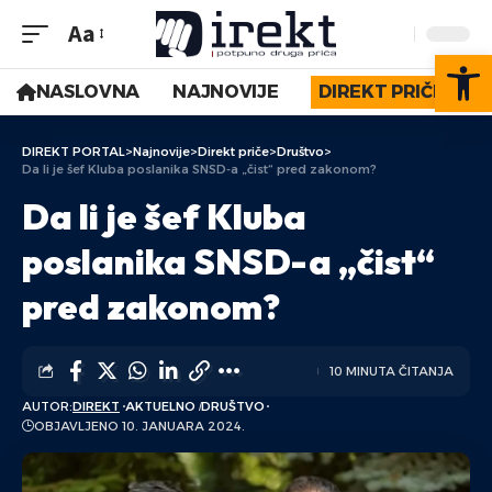
Aa
Op
NASLOVNA
NAJNOVIJE
DIREKT PRIČE
DIREKT PORTAL
>
Najnovije
>
Direkt priče
>
Društvo
>
Da li je šef Kluba poslanika SNSD-a „čist“ pred zakonom?
Da li je šef Kluba
poslanika SNSD-a „čist“
pred zakonom?
10 MINUTA ČITANJA
AUTOR:
DIREKT
AKTUELNO
DRUŠTVO
OBJAVLJENO 10. JANUARA 2024.