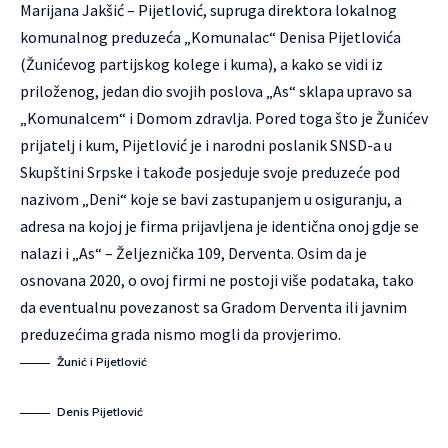
Marijana Jakšić – Pijetlović, supruga direktora lokalnog
komunalnog preduzeća „Komunalac“ Denisa Pijetlovića
(Žunićevog partijskog kolege i kuma), a kako se vidi iz
priloženog, jedan dio svojih poslova „As“ sklapa upravo sa
„Komunalcem“ i Domom zdravlja. Pored toga što je Žunićev
prijatelj i kum, Pijetlović je i narodni poslanik SNSD-a u
Skupštini Srpske i takođe posjeduje svoje preduzeće pod
nazivom „Deni“ koje se bavi zastupanjem u osiguranju, a
adresa na kojoj je firma prijavljena je identična onoj gdje se
nalazi i „As“ – Željeznička 109, Derventa. Osim da je
osnovana 2020, o ovoj firmi ne postoji više podataka, tako
da eventualnu povezanost sa Gradom Derventa ili javnim
preduzećima grada nismo mogli da provjerimo.
Žunić i Pijetlović
Denis Pijetlović