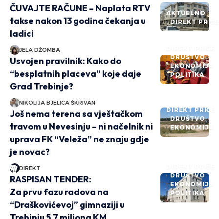
ČUVAJTE RAČUNE – Naplata RTV
AKTUELNO
takse nakon 13 godina čekanja u
DIREKT PRIČ
ladici
DIREKT PRIČE
JELA DŽOMBA
DRUŠTVO
Usvojen pravilnik: Kako do
EKONOMIJA
“besplatnih placeva” koje daje
POLITIKA
Grad Trebinje?
NIKOLIJA BJELICA ŠKRIVAN
DIREKT PRIČE
Još nema terena sa vještačkom
DRUŠTVO
travom u Nevesinju – ni načelnik ni
EKONOMIJA
uprava FK “Veleža” ne znaju gdje
je novac?
DIREKT PRIČE
DIREKT
DRUŠTVO
RASPISAN TENDER:
EKONOMIJA
Za prvu fazu radova na
POLITIKA
“Draškovićevoj” gimnaziji u
Trebinju 5,7 miliona KM