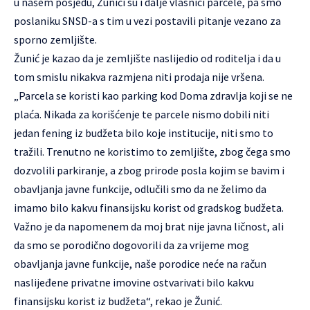
u našem posjedu, Žunići su i dalje vlasnici parcele, pa smo
poslaniku SNSD-a s tim u vezi postavili pitanje vezano za
sporno zemljište.
Žunić je kazao da je zemljište naslijedio od roditelja i da u
tom smislu nikakva razmjena niti prodaja nije vršena.
„Parcela se koristi kao parking kod Doma zdravlja koji se ne
plaća. Nikada za korišćenje te parcele nismo dobili niti
jedan fening iz budžeta bilo koje institucije, niti smo to
tražili. Trenutno ne koristimo to zemljište, zbog čega smo
dozvolili parkiranje, a zbog prirode posla kojim se bavim i
obavljanja javne funkcije, odlučili smo da ne želimo da
imamo bilo kakvu finansijsku korist od gradskog budžeta.
Važno je da napomenem da moj brat nije javna ličnost, ali
da smo se porodično dogovorili da za vrijeme mog
obavljanja javne funkcije, naše porodice neće na račun
naslijeđene privatne imovine ostvarivati bilo kakvu
finansijsku korist iz budžeta“, rekao je Žunić.