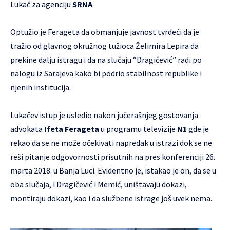
Lukač za agenciju
SRNA
.
Optužio je Ferageta da obmanjuje javnost tvrdeći da je
tražio od glavnog okružnog tužioca Želimira Lepira da
prekine dalju istragu i da na slučaju “Dragičević” radi po
nalogu iz Sarajeva kako bi podrio stabilnost republike i
njenih institucija.
Lukačev istup je usledio nakon jučerašnjeg gostovanja
advokata
Ifeta Ferageta
u programu televizije
N1
gde je
rekao da se ne može očekivati napredak u istrazi dok se ne
reši pitanje odgovornosti prisutnih na pres konferenciji 26.
marta 2018. u Banja Luci. Evidentno je, istakao je on, da se u
oba slučaja, i Dragičević i Memić, uništavaju dokazi,
montiraju dokazi, kao i da službene istrage još uvek nema.