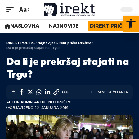
Aa
Op
NASLOVNA
NAJNOVIJE
DIREKT PRIČE
DIREKT PORTAL
>
Najnovije
>
Direkt priče
>
Društvo
>
Da li je prekršaj stajati na Trgu?
Da li je prekršaj stajati na
Trgu?
3 MINUTA ČITANJA
AUTOR:
ADMIN
AKTUELNO
DRUŠTVO
OBJAVLJENO 22. JANUARA 2019.