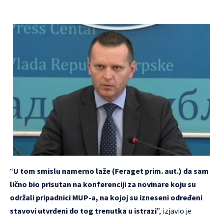
“
U tom smislu namerno laže (Feraget prim. aut.) da sam
lično bio prisutan na konferenciji za novinare koju su
održali pripadnici MUP-a, na kojoj su izneseni određeni
stavovi utvrđeni do tog trenutka u istrazi
”, izjavio je