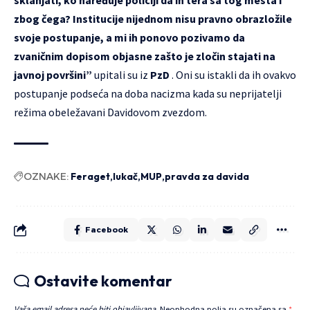
sklanjati, ko naređuje policiji da ih tera sa tog mesta i
zbog čega? Institucije nijednom nisu pravno obrazložile
svoje postupanje, a mi ih ponovo pozivamo da
zvaničnim dopisom objasne zašto je zločin stajati na
javnoj površini”
upitali su iz
PzD
. Oni su istakli da ih ovakvo
postupanje podseća na doba nacizma kada su neprijatelji
režima obeležavani Davidovom zvezdom.
OZNAKE:
Feraget
lukač
MUP
pravda za davida
Facebook
Ostavite komentar
Vaša email adresa neće biti objavljivana.
Neophodna polja su označena sa
*