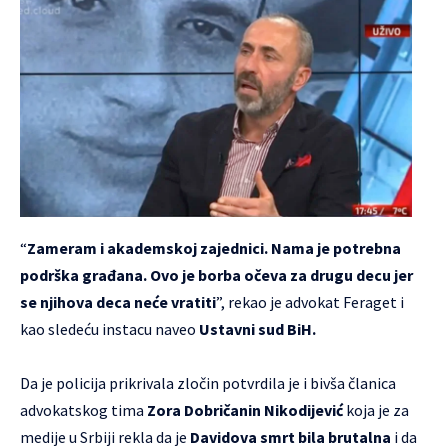
“
Zameram i akademskoj zajednici. Nama je potrebna
podrška građana. Ovo je borba očeva za drugu decu jer
se njihova deca neće vratiti
”, rekao je advokat Feraget i
kao sledeću instacu naveo
Ustavni sud BiH.
Da je policija prikrivala zločin potvrdila je i bivša članica
advokatskog tima
Zora Dobričanin Nikodijević
koja je za
medije u Srbiji rekla da je
Davidova smrt bila brutalna
i da