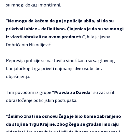
su mnogi dokazi montirani.
“
Ne mogu da kažem da ga je policija ubila, ali da su
prikrivali ubice – definitivno. Činjenica je da su se mnogi
iz vlasti obrukali na ovom predmetu
“, bila je jasna
Dobričanin Nikodijević.
Represija policije se nastavila sinoć kada su sa glavnog
banjalučkog trga priveli najmanje dve osobe bez
objašnjenja.
Tim povodom iz grupe “
Pravda za Davida
” su zatražili
obrazloženje policijskih postupaka.
“
Želimo znati na osnovu čega je bilo kome zabranjeno
da stoji na Trgu Krajine. Zbog čega se građani moraju