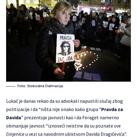
Foto: Slobodna Dalmacija
Lukač je danas rekao da su advokati napustili slučaj zbog
politizacije i da “ništa nije onako kako grupa “
Pravda za
Davida
” prezentuje javnosti kao i da Feraget namerno
obmanjuje javnost “iznoseći neistine da su poznate sve
činjenice u vezi sa navodnim ubistvom Davida Dragičevića”.