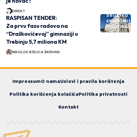
je novac?
DIREKT PRIČE
DIREKT
DRUŠTVO
RASPISAN TENDER:
EKONOMIJA
Za prvu fazu radova na
POLITIKA
“Draškovićevoj” gimnaziji u
Trebinju 5,7 miliona KM
NIKOLIJA BJELICA ŠKRIVAN
Impressum
O nama
Uslovi i pravila korištenja
Politika korišćenja kolačića
Politika privatnosti
Kontakt