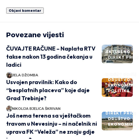
Povezane vijesti
ČUVAJTE RAČUNE – Naplata RTV
AKTUELNO
takse nakon 13 godina čekanja u
DIREKT PRIČ
ladici
DIREKT PRIČE
JELA DŽOMBA
DRUŠTVO
Usvojen pravilnik: Kako do
EKONOMIJA
“besplatnih placeva” koje daje
POLITIKA
Grad Trebinje?
NIKOLIJA BJELICA ŠKRIVAN
DIREKT PRIČE
Još nema terena sa vještačkom
DRUŠTVO
travom u Nevesinju – ni načelnik ni
EKONOMIJA
uprava FK “Veleža” ne znaju gdje