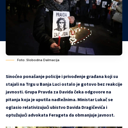
Foto: Slobodna Dalmacija
Sinoćno ponašanje policije i privođenje građana koji su
stajali na Trgu u Banja Luci ostalo je gotovo bez reakcije
javnosti. Grupa Pravda za Davida čeka odgovore na
pitanja koja je uputila nadležnima. Ministar Lukač se
oglasio relativizujući ubistvo Davida Dragičevića i
optužujući advokata Ferageta da obmanjuje javnost.