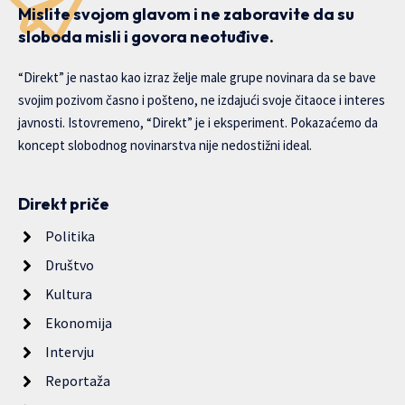
Mislite svojom glavom i ne zaboravite da su
sloboda misli i govora neotuđive.
“Direkt” je nastao kao izraz želje male grupe novinara da se bave
svojim pozivom časno i pošteno, ne izdajući svoje čitaoce i interes
javnosti. Istovremeno, “Direkt” je i eksperiment. Pokazaćemo da
koncept slobodnog novinarstva nije nedostižni ideal.
Direkt priče
Politika
Društvo
Kultura
Ekonomija
Intervju
Reportaža