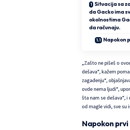
Situacija sa 
da Gacko ima sv
okolnostima Gač
da računaju.
Napokon pr
„Zašto ne pišeš o ovom
dešava“, kažem pomalo
zagađenju“, objašnjava
ovde nema ljudi“, upor
šta nam se dešava“, i o
od magle vidi, sve su i
Napokon prvi 