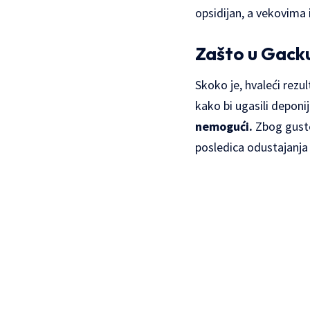
opsidijan, a vekovima 
Zašto u Gacku
Skoko je, hvaleći rezu
kako bi ugasili deponij
nemogući.
Zbog guste 
posledica odustajanja