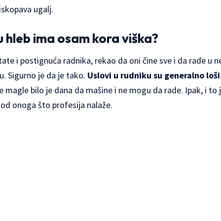
iskopava ugalj.
 hleb ima osam kora viška?
ltate i postignuća radnika, rekao da oni čine sve i da rade 
u. Sigurno je da je tako.
Uslovi u rudniku su generalno loši
magle bilo je dana da mašine i ne mogu da rade. Ipak, i to je
 od onoga što profesija nalaže.