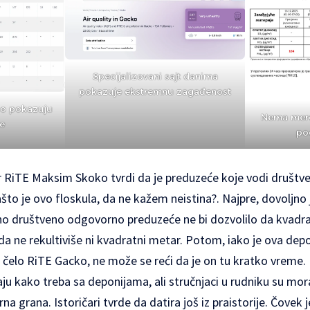
Specijalizovani sajt danima
pokazuje ekstremnu zagađenost
ko pokazuju
Nema mere
e
po
 RiTE Maksim Skoko tvrdi da je preduzeće koje vodi društv
ašto je ovo floskula, da ne kažem neistina?. Najpre, dovoljno
dno društveno odgovorno preduzeće ne bi dozvolilo da kvadr
 da ne rekultiviše ni kvadratni metar. Potom, iako je ova dep
čelo RiTE Gacko, ne može se reći da je on tu kratko vreme. U
ju kako treba sa deponijama, ali stručnjaci u rudniku su mora
a grana. Istoričari tvrde da datira još iz praistorije. Čovek 