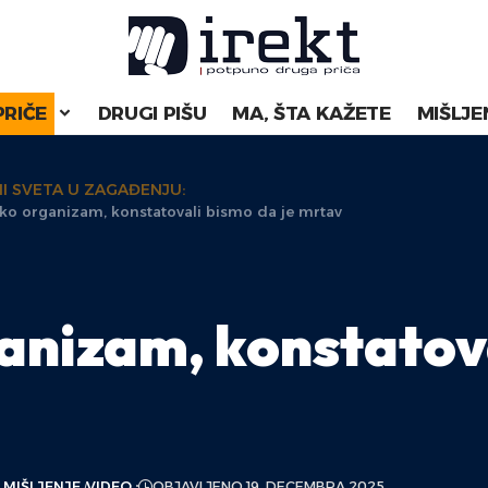
PRIČE
DRUGI PIŠU
MA, ŠTA KAŽETE
MIŠLJE
I SVETA U ZAGAĐENJU:
ko organizam, konstatovali bismo da je mrtav
anizam, konstatova
 MIŠLJENJE
VIDEO
OBJAVLJENO 19. DECEMBRA 2025.