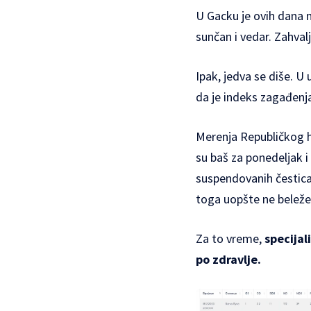
U Gacku je ovih dana n
sunčan i vedar. Zahval
Ipak, jedva se diše. U
da je indeks zagađenj
Merenja Republičkog h
su baš za ponedeljak i
suspendovanih čestica,
toga uopšte ne beleže
Za to vreme,
specija
po zdravlje.