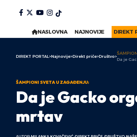
NASLOVNA
NAJNOVIJE
DIREKT 
ŠAMPION
DIREKT PORTAL
>
Najnovije
>
Direkt priče
>
Društvo
>
Da je Gac
ŠAMPIONI SVETA U ZAGAĐENJU:
Da je Gacko org
mrtav
AUTOR:
MILANKA KOVAČEVIĆ
DIREKT PRIČE
DRUŠTVO
NAŠE