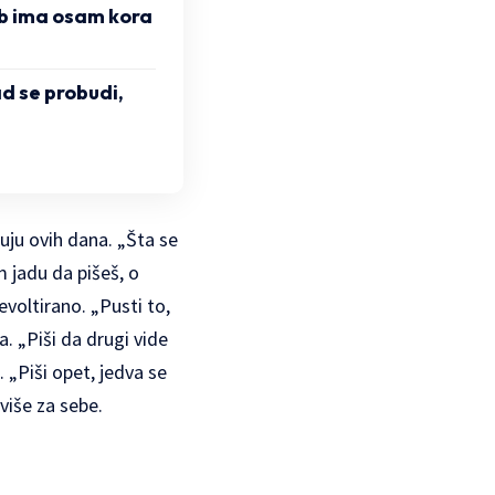
b ima osam kora
d se probudi,
uju ovih dana. „Šta se
 jadu da pišeš, o
voltirano. „Pusti to,
. „Piši da drugi vide
 „Piši opet, jedva se
više za sebe.