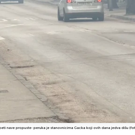
peti nave propuste- peruka je stanovnicima Gacka koji ovih dana jedva dišu (fot