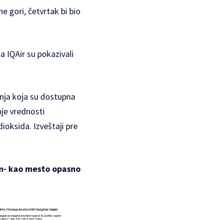
e gori, četvrtak bi bio
a IQAir su pokazivali
nja koja su dostupna
nje vrednosti
ioksida. Izveštaji pre
om- kao mesto opasno