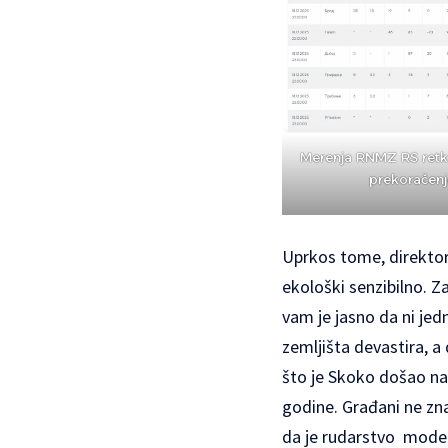
Merenja RNMZ RS ret
prekoračenj
Uprkos tome, direktor
ekološki senzibilno. Z
vam je jasno da ni je
zemljišta devastira, a
što je Skoko došao na 
godine. Građani ne zna
da je rudarstvo modern