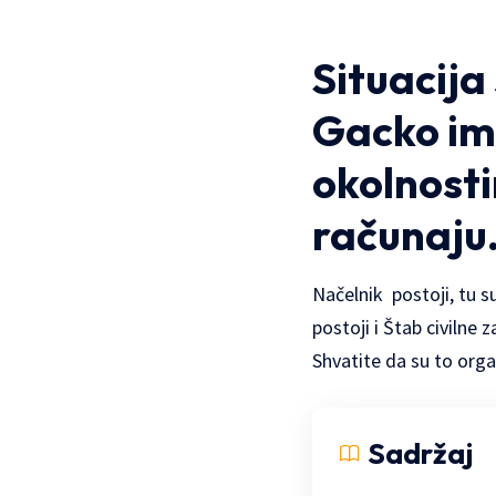
Situacija
Gacko ima
okolnost
računaju
Načelnik postoji, tu su
postoji i Štab civilne
Shvatite da su to orga
Sadržaj