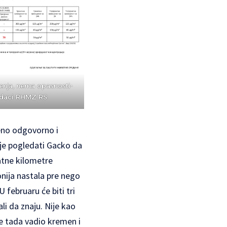
nja, nema opasnosti-
daci RHMZ RS
eno odgovorno i
 je pogledati Gacko da
atne kilometre
onija nastala pre nego
 februaru će biti tri
li da znaju. Nije kao
je tada vadio kremen i