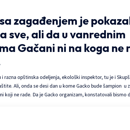
 sa zagađenjem je pokaza
 sve, ali da u vanrednim
ima Gačani ni na koga ne
.
 i razna opštinska odeljenja, ekološki inspektor, tu je i Skup
 zaštite. Ali, onda se desi dan u kome Gacko bude šampion u z
ni koji ne rade. Da je Gacko organizam, konstatovali bismo 