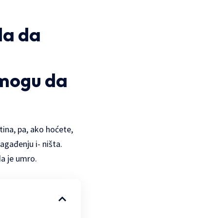
la da
 mogu da
ština, pa, ako hoćete,
agađenju i- ništa.
da je umro.