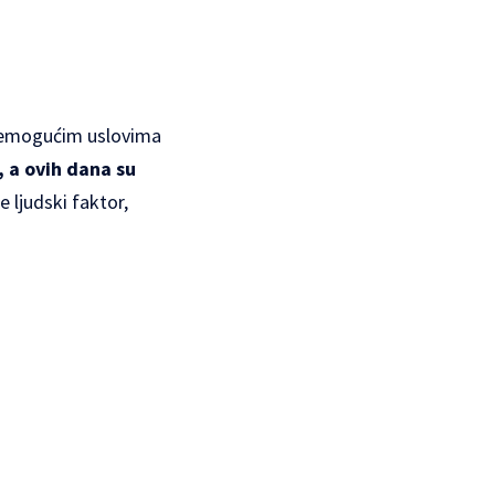
u nemogućim uslovima
, a ovih dana su
 ljudski faktor,