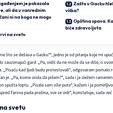
zagađenjem je pokazala
Zašto u Gacku hle
e, ali da u vanrednim
viška?
ani ni na koga ne mogu
Opština spava. Ka
biće zdravo ljuta
vi na svetu
e što se dešava u Gacku?“, jedno je od pitanja koje mi upuć
 zauzimajući gard. „Pa, vidiš da ne može da se diše, o ovom
. „Pisaću kad ljudi budu protestovali“, odgovaram pomalo re
an je. „Pa, kome onda da pišem?“, sada i ja sležem ramenima
n spušta loptu. „Pisala sam više puta“, kažem i ja pomirljivo.
spred farova pada prašina, sve se vidi“, konstatuje, sada već 
na svetu