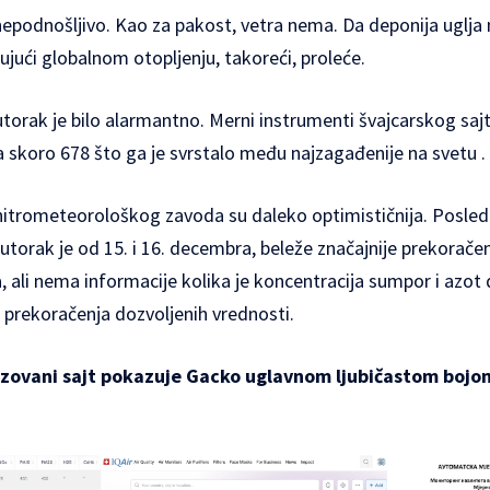
epodnošljivo. Kao za pakost, vetra nema. Da deponija uglja n
jujući globalnom otopljenju, takoreći, proleće.
 utorak je bilo alarmantno. Merni instrumenti švajcarskog sajt
a skoro 678 što ga je svrstalo među najzagađenije na svetu .
itrometeorološkog zavoda su daleko optimističnija. Posled
 utorak je od 15. i 16. decembra, beleže značajnije prekorače
 ali nema informacije kolika je koncentracija sumpor i azot d
 prekoračenja dozvoljenih vrednosti.
lizovani sajt pokazuje Gacko uglavnom ljubičastom boj