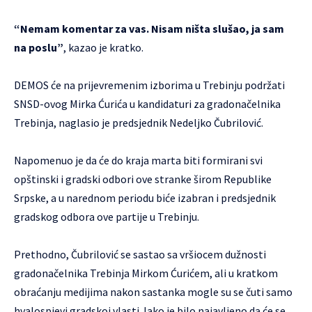
“Nemam komentar za vas. Nisam ništa slušao, ja sam
na poslu”
, kazao je kratko.
DEMOS će na prijevremenim izborima u Trebinju podržati
SNSD-ovog Mirka Ćurića u kandidaturi za gradonačelnika
Trebinja, naglasio je predsjednik Nedeljko Čubrilović.
Napomenuo je da će do kraja marta biti formirani svi
opštinski i gradski odbori ove stranke širom Republike
Srpske, a u narednom periodu biće izabran i predsjednik
gradskog odbora ove partije u Trebinju.
Prethodno, Čubrilović se sastao sa vršiocem dužnosti
gradonačelnika Trebinja Mirkom Ćurićem, ali u kratkom
obraćanju medijima nakon sastanka mogle su se čuti samo
hvalospjevi gradskoj vlasti. Iako je bilo najavljeno da će se