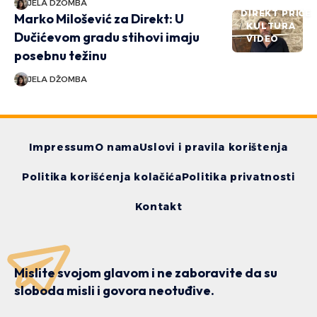
JELA DŽOMBA
DIREKT PRIČE
Marko Milošević za Direkt: U
KULTURA
Dučićevom gradu stihovi imaju
VIDEO
posebnu težinu
JELA DŽOMBA
Impressum
O nama
Uslovi i pravila korištenja
Politika korišćenja kolačića
Politika privatnosti
Kontakt
Mislite svojom glavom i ne zaboravite da su
sloboda misli i govora neotuđive.