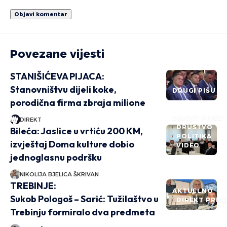
Povezane vijesti
STANIŠIĆEVA PIJACA:
Stanovništvu dijeli koke,
DRUGI PIŠU
porodična firma zbraja milione
DIREKT PRIČE
DIREKT
DRUŠTVO
Bileća: Jaslice u vrtiću 200 KM,
POLITIKA
izvještaj Doma kulture dobio
VIDEO
jednoglasnu podršku
NIKOLIJA BJELICA ŠKRIVAN
TREBINJE:
AKTUELNO
Sukob Pologoš – Sarić: Tužilaštvo u
DIREKT PRIČ
Trebinju formiralo dva predmeta