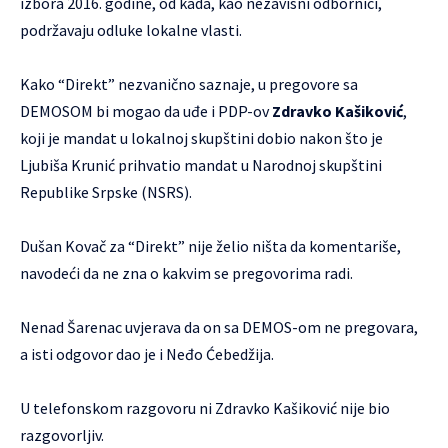
izbora 2016. godine, od kada, kao nezavisni odbornici,
podržavaju odluke lokalne vlasti.
Kako “Direkt” nezvanično saznaje, u pregovore sa
DEMOSOM bi mogao da uđe i PDP-ov
Zdravko Kašiković
,
koji je mandat u lokalnoj skupštini dobio nakon što je
Ljubiša Krunić prihvatio mandat u Narodnoj skupštini
Republike Srpske (NSRS).
Dušan Kovač za “Direkt” nije želio ništa da komentariše,
navodeći da ne zna o kakvim se pregovorima radi.
Nenad Šarenac uvjerava da on sa DEMOS-om ne pregovara,
a isti odgovor dao je i Neđo Ćebedžija.
U telefonskom razgovoru ni Zdravko Kašiković nije bio
razgovorljiv.