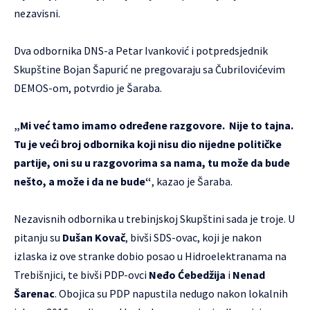
nezavisni.
Dva odbornika DNS-a Petar Ivanković i potpredsjednik
Skupštine Bojan Šapurić ne pregovaraju sa Čubrilovićevim
DEMOS-om, potvrdio je Šaraba.
„Mi već tamo imamo određene razgovore. Nije to tajna.
Tu je veći broj odbornika koji nisu dio nijedne političke
partije, oni su u razgovorima sa nama, tu može da bude
nešto, a može i da ne bude“
, kazao je Šaraba.
Nezavisnih odbornika u trebinjskoj Skupštini sada je troje. U
pitanju su
Dušan Kovač
, bivši SDS-ovac, koji je nakon
izlaska iz ove stranke dobio posao u Hidroelektranama na
Trebišnjici, te bivši PDP-ovci
Neđo Ćebedžija
i
Nenad
Šarenac
. Obojica su PDP napustila nedugo nakon lokalnih