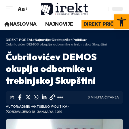
Aa
Op
NASLOVNA
NAJNOVIJE
DIREKT PRIČE
DIREKT PORTAL
>
Najnovije
>
Direkt priče
>
Politika
>
Čubrilovićev DEMOS okuplja odbornike u trebinjskoj Skupštini
Čubrilovićev DEMOS
okuplja odbornike u
trebinjskoj Skupštini
3 MINUTA ČITANJA
AUTOR:
ADMIN
AKTUELNO
POLITIKA
OBJAVLJENO 18. JANUARA 2019.