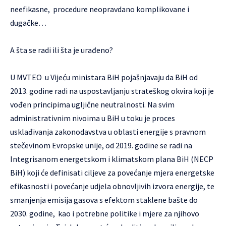
neefikasne, procedure neopravdano komplikovane i
dugačke…
A šta se radi ili šta je urađeno?
U MVTEO u Vijeću ministara BiH pojašnjavaju da BiH od
2013. godine radi na uspostavljanju strateškog okvira koji je
vođen principima ugljične neutralnosti. Na svim
administrativnim nivoima u BiH u toku je proces
usklađivanja zakonodavstva u oblasti energije s pravnom
stečevinom Evropske unije, od 2019. godine se radi na
Integrisanom energetskom i klimatskom plana BiH (NECP
BiH) koji će definisati ciljeve za povećanje mjera energetske
efikasnosti i povećanje udjela obnovljivih izvora energije, te
smanjenja emisija gasova s efektom staklene bašte do
2030. godine, kao i potrebne politike i mjere za njihovo