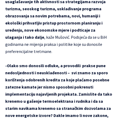
usaglašavanje tih aktivnosti sa strategijama razvoja
turizma, seoskog turizma, usklađivanje programa
obrazovanja sa novim potrebama, novi, humaniji i
ekološki prihvatljiv pristup prostornom planiranju i
uređenju, nove ekonomske mjere i podticaje za
ulaganja i tako dalje
, kaže Mušović. Podsjeća da se u BiH
godinama ne mijenja praksa i politike koje su donosile
preferencijalne tretmane.
-Olako smo donosili odluke, a provodili prakse pune
nedosljednosti i neusklađenosti – svi znamo za sporo
korištenja odobrenih kredita za koje plaćamo posebne
zatezne kamate jer nismo sposobni pokrenuti
implementaciju najavljenih projekata. Zamislite da tako
krenemo u gašenje termoelektrana i rudnika i da sa
starim navikama krenemo sa stranačkim dozvolama za
nove energetske izvore? Dakle imamo li nove zakone,