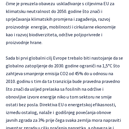
čime je preuzela obavezu usklađivanje s ciljevima EU za
klimatsku neutralnost do 2050. godine što znači i
sprječavanja klimatskih promjena i zagađenja, razvoj
proizvodnje energije, mobilnosti i cirkularne ekonomije
kao i razvoj biodiverziteta, održive poljoprivrede i
proizvodnje hrane.
Sada bi prvi globalni cilj Evrope trebalo biti nastojanje da se
globalno zatopljenje do 2030. godine ograniči na 1,5°C što
zahtjeva smanjenje emisija CO2 od 45% do u odnosu na
2010. godinu s tim da ta tranzicija bude pravedna pravedno
što znači da usljed prelaska sa fosilnih na održive i
obnovljive izvore energije niko u tom sektoru ne smije
ostati bez posla. Direktiva EU o energetskoj efikasnosti,
između ostalog, nalaže i godišnjeg povećanja obnove
javnih zgrada za 3% prije čega svaka zemlja mora napraviti
inventar zgrada u cilju praćenja napretka, a obaveza je i