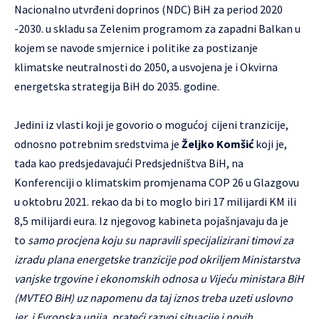
Nacionalno utvrđeni doprinos (NDC) BiH za period 2020
-2030. u skladu sa Zelenim programom za zapadni Balkan u
kojem se navode smjernice i politike za postizanje
klimatske neutralnosti do 2050, a usvojena je i Okvirna
energetska strategija BiH do 2035. godine.
Jedini iz vlasti koji je govorio o mogućoj cijeni tranzicije,
odnosno potrebnim sredstvima je
Željko Komšić
koji je,
tada kao predsjedavajući Predsjedništva BiH, na
Konferenciji o klimatskim promjenama COP 26 u Glazgovu
u oktobru 2021. rekao da bi to moglo biri 17 milijardi KM ili
8,5 milijardi eura. Iz njegovog kabineta pojašnjavaju da je
to
samo procjena koju su napravili specijalizirani timovi za
izradu plana energetske tranzicije pod okriljem Ministarstva
vanjske trgovine i ekonomskih odnosa u Vijeću ministara BiH
(MVTEO BiH) uz napomenu da taj iznos treba uzeti uslovno
jer i Evropska unija, prateći razvoj situacije i novih