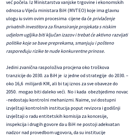
već počela. Iz Ministarstva vanjske trgovine i ekonomskih
odnosa u Vijeću ministara BiH (MVTEO) koje ima glavnu
ulogu iu svim ovim procesima cijene da će
privlačenje
privatnih investitora za finansiranje projekata s niskim
udjelom ugljika biti ključan izazov i trebat će aktivno razvijati
politike koje se bave preprekama, smanjuju i pošteno
raspoređuju rizike te nude konkurentne prinose.
Jedini zvanična raspoloživa procjena oko troškova
tranzicije do 2030. za BiH je iz jedne od strategije do 2030. –
oko 16,6 milijardi KM, ali bi taj iznos za sve obaveze do
2050. mogao biti daleko veći. No i kada obezbjedimo novac
-nedostaju kontrolni mehanizmi. Naime, svi dostupni
izvještaji kontrolnih institucija poput revizora i godišnji
izvještaji o radu entitetskih komisija za koncesije,
inspekcija i drugih govore da u BiH ne postoji adekvatan
nadzor nad provedbom ugovora, da su institucije