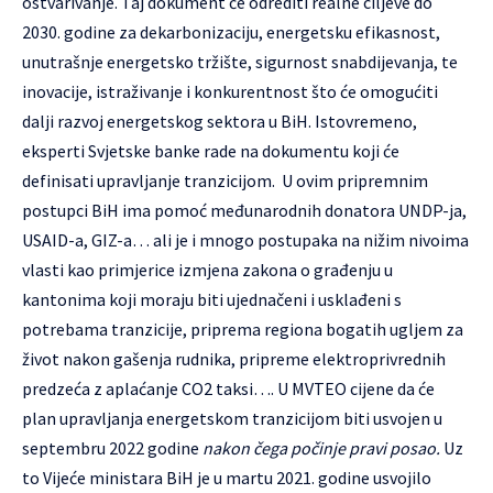
ostvarivanje. Taj dokument će odrediti realne ciljeve do
2030. godine za dekarbonizaciju, energetsku efikasnost,
unutrašnje energetsko tržište, sigurnost snabdijevanja, te
inovacije, istraživanje i konkurentnost što će omogućiti
dalji razvoj energetskog sektora u BiH. Istovremeno,
eksperti Svjetske banke rade na dokumentu koji će
definisati upravljanje tranzicijom. U ovim pripremnim
postupci BiH ima pomoć međunarodnih donatora UNDP-ja,
USAID-a, GIZ-a… ali je i mnogo postupaka na nižim nivoima
vlasti kao primjerice izmjena zakona o građenju u
kantonima koji moraju biti ujednačeni i usklađeni s
potrebama tranzicije, priprema regiona bogatih ugljem za
život nakon gašenja rudnika, pripreme elektroprivrednih
predzeća z aplaćanje CO2 taksi…. U MVTEO cijene da će
plan upravljanja energetskom tranzicijom biti usvojen u
septembru 2022 godine
nakon čega počinje pravi posao.
Uz
to Vijeće ministara BiH je u martu 2021. godine usvojilo