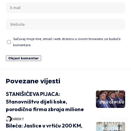
Sačuvaj moje ime, email i web stranicu u ovom browseru za buduće
komentare.
Povezane vijesti
STANIŠIĆEVA PIJACA:
Stanovništvu dijeli koke,
DRUGI PIŠU
porodična firma zbraja milione
DIREKT PRIČE
DIREKT
DRUŠTVO
Bileća: Jaslice u vrtiću 200 KM,
POLITIKA