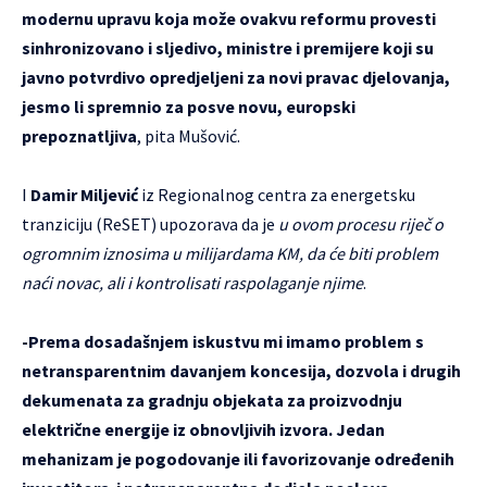
modernu upravu koja može ovakvu reformu provesti
sinhronizovano i sljedivo, ministre i premijere koji su
javno potvrdivo opredjeljeni za novi pravac djelovanja,
jesmo li spremnio za posve novu, europski
prepoznatljiva
, pita Mušović.
I
Damir Miljević
iz Regionalnog centra za energetsku
tranziciju (ReSET) upozorava da je
u ovom procesu riječ o
ogromnim iznosima u milijardama KM, da će biti problem
naći novac, ali i kontrolisati raspolaganje njime
.
-Prema dosadašnjem iskustvu mi imamo problem s
netransparentnim davanjem koncesija, dozvola i drugih
dekumenata za gradnju objekata za proizvodnju
električne energije iz obnovljivih izvora. Jedan
mehanizam je pogodovanje ili favorizovanje određenih