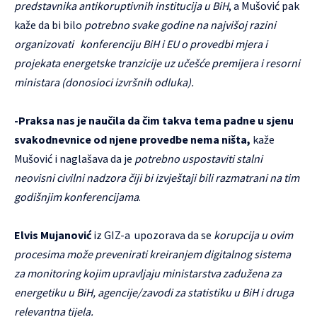
predstavnika antikoruptivnih institucija u BiH
, a Mušović pak
kaže da bi bilo
potrebno svake godine na najvišoj razini
organizovati konferenciju BiH i EU o provedbi mjera i
projekata energetske tranzicije uz učešće premijera i resorni
ministara (donosioci izvršnih odluka).
-Praksa nas je naučila da čim takva tema padne u sjenu
svakodnevnice od njene provedbe nema ništa,
kaže
Mušović i naglašava da je
potrebno uspostaviti stalni
neovisni civilni nadzora čiji bi izvještaji bili razmatrani na tim
godišnjim konferencijama
.
Elvis Mujanović
iz GIZ-a upozorava da se
korupcija u ovim
procesima može prevenirati kreiranjem digitalnog sistema
za monitoring kojim upravljaju ministarstva zadužena za
energetiku u BiH, agencije/zavodi za statistiku u BiH i druga
relevantna tijela.