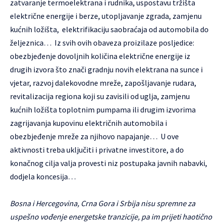
zatvaranje termoelektrana i rudnika, uspostavu tržišta
električne energije i berze, utopljavanje zgrada, zamjenu
kućnih ložišta, elektrifikaciju saobraćaja od automobila do
željeznica… Iz svih ovih obaveza proizilaze posljedice:
obezbjeđenje dovoljnih količina električne energije iz
drugih izvora što znači gradnju novih elektrana na sunce i
vjetar, razvoj dalekovodne mreže, zapošljavanje rudara,
revitalizacija regiona koji su zavisili od uglja, zamjenu
kućnih ložišta toplotnim pumpama ili drugim izvorima
zagrijavanja kupovinu električnih automobila i
obezbjeđenje mreže za njihovo napajanje… U ove
aktivnosti treba uključiti i privatne investitore, a do
konačnog cilja valja provesti niz postupaka javnih nabavki,
dodjela koncesija…
Bosna i Hercegovina, Crna Gora i Srbija nisu spremne za
uspešno vođenje energetske tranzicije, pa im prijeti haotično