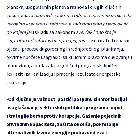
planova, usaglašenih planova rashoda i drugih ključnih
dokumenata
napravili zaokret u odnosu na raniju praksu da
verbalno krenemo u reforme, a zadržimo stari pravni okvir
po kojem je
u skladu sa zakonom
sve, čak i ono što je
suprotno od reformskih opredjeljenja,
te da uz to trebamo
ojačati procese dugoročnog i srednjoročnog planiranja,
okvirne budžete usaglasiti sa ključnim pravcima djelovanja i
planovima, a prelazak na godišnji programski budžet
koristiti za realizaciju i praćenje rezultata energetske
tranzicije.
-Od ključne je važnosti postići potpunu sinhronizaciju i
usaglašavanje sektorskih politika i programa poput
strategije borbe protiv korupcije. Gašenje pojedinih
privrednih kapaciteta, zaštita okoliša, pokretanje
alternativnih izvora energije podrazumijeva i