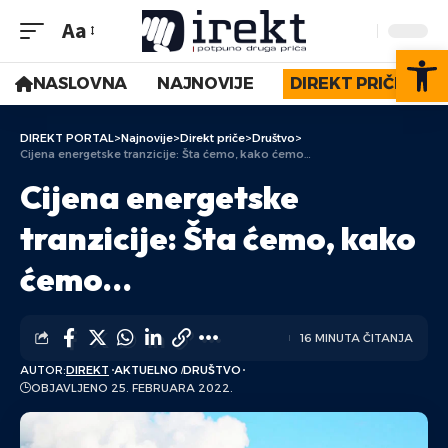
Aa
Op
NASLOVNA
NAJNOVIJE
DIREKT PRIČE
DIREKT PORTAL
>
Najnovije
>
Direkt priče
>
Društvo
>
Cijena energetske tranzicije: Šta ćemo, kako ćemo…
Cijena energetske
tranzicije: Šta ćemo, kako
ćemo…
16 MINUTA ČITANJA
AUTOR:
DIREKT
AKTUELNO
DRUŠTVO
OBJAVLJENO 25. FEBRUARA 2022.