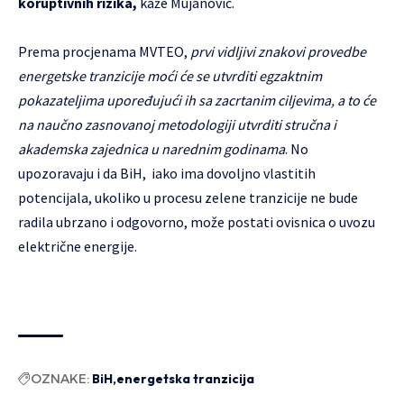
koruptivnih rizika,
kaže Mujanović.
Prema procjenama MVTEO,
prvi vidljivi znakovi provedbe
energetske tranzicije moći će se utvrditi egzaktnim
pokazateljima upoređujući ih sa zacrtanim ciljevima, a to će
na naučno zasnovanoj metodologiji utvrditi stručna i
akademska zajednica u narednim godinama
. No
upozoravaju i da BiH, iako ima dovoljno vlastitih
potencijala, ukoliko u procesu zelene tranzicije ne bude
radila ubrzano i odgovorno, može postati ovisnica o uvozu
električne energije.
OZNAKE:
BiH
energetska tranzicija