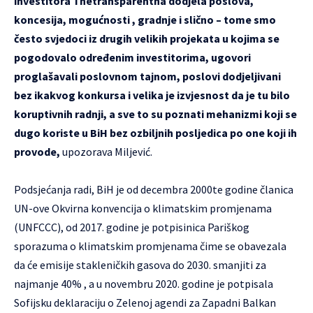
investitora i netransparentna dodjela poslova,
koncesija, mogućnosti , gradnje i slično – tome smo
često svjedoci iz drugih velikih projekata u kojima se
pogodovalo određenim investitorima, ugovori
proglašavali poslovnom tajnom, poslovi dodjeljivani
bez ikakvog konkursa i velika je izvjesnost da je tu bilo
koruptivnih radnji, a sve to su poznati mehanizmi koji se
dugo koriste u BiH bez ozbiljnih posljedica po one koji ih
provode,
upozorava Miljević.
Podsjećanja radi, BiH je od decembra 2000te godine članica
UN-ove Okvirna konvencija o klimatskim promjenama
(UNFCCC), od 2017. godine je potpisinica Pariškog
sporazuma o klimatskim promjenama čime se obavezala
da će emisije stakleničkih gasova do 2030. smanjiti za
najmanje 40% , a u novembru 2020. godine je potpisala
Sofijsku deklaraciju o Zelenoj agendi za Zapadni Balkan