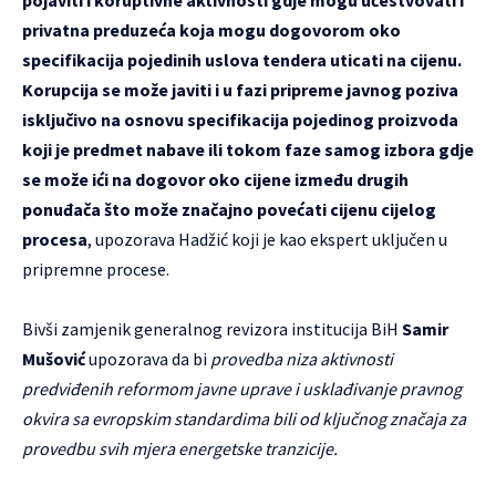
pojaviti i koruptivne aktivnosti gdje mogu učestvovati i
privatna preduzeća koja mogu dogovorom oko
specifikacija pojedinih uslova tendera uticati na cijenu.
Korupcija se može javiti i u fazi pripreme javnog poziva
isključivo na osnovu specifikacija pojedinog proizvoda
koji je predmet nabave ili tokom faze samog izbora gdje
se može ići na dogovor oko cijene između drugih
ponuđača što može značajno povećati cijenu cijelog
procesa
, upozorava Hadžić koji je kao ekspert uključen u
pripremne procese.
Bivši zamjenik generalnog revizora institucija BiH
Samir
Mušović
upozorava da bi
provedba niza aktivnosti
predviđenih reformom javne uprave i usklađivanje pravnog
okvira sa evropskim standardima bili od ključnog značaja za
provedbu svih mjera energetske tranzicije.