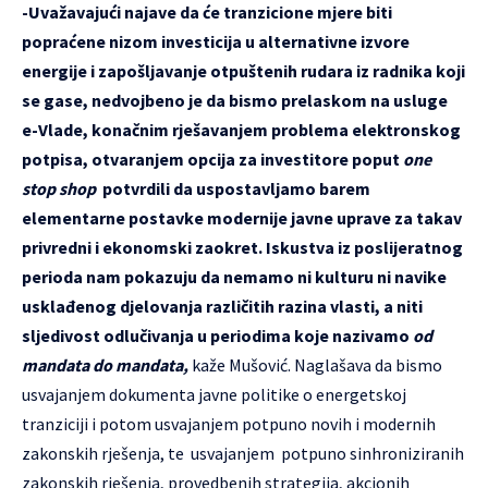
-Uvažavajući najave da će tranzicione mjere biti
popraćene nizom investicija u alternativne izvore
energije i zapošljavanje otpuštenih rudara iz radnika koji
se gase, nedvojbeno je da bismo prelaskom na usluge
e-Vlade, konačnim rješavanjem problema elektronskog
potpisa, otvaranjem opcija za investitore poput
one
stop shop
potvrdili da uspostavljamo barem
elementarne postavke modernije javne uprave za takav
privredni i ekonomski zaokret. Iskustva iz poslijeratnog
perioda nam pokazuju da nemamo ni kulturu ni navike
usklađenog djelovanja različitih razina vlasti, a niti
sljedivost odlučivanja u periodima koje nazivamo
od
mandata do mandata,
kaže Mušović. Naglašava da bismo
usvajanjem dokumenta javne politike o energetskoj
tranziciji i potom usvajanjem potpuno novih i modernih
zakonskih rješenja, te
usvajanjem potpuno sinhroniziranih
zakonskih rješenja, provedbenih strategija, akcionih