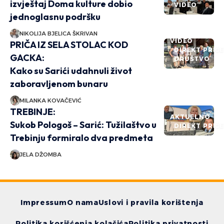
izvještaj Doma kulture dobio
VIDEO
jednoglasnu podršku
NIKOLIJA BJELICA ŠKRIVAN
VIDEO
PRIČA IZ SELA STOLAC KOD
DIREKT PRIČ
GACKA:
DRUŠTVO
Kako su Sarići udahnuli život
zaboravljenom bunaru
MILANKA KOVAČEVIĆ
TREBINJE:
AKTUELNO
Sukob Pologoš – Sarić: Tužilaštvo u
DIREKT PRIČ
Trebinju formiralo dva predmeta
JELA DŽOMBA
Impressum
O nama
Uslovi i pravila korištenja
Politika korišćenja kolačića
Politika privatnosti