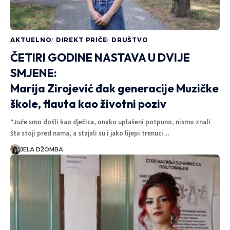
AKTUELNO
DIREKT PRIČE
DRUŠTVO
ČETIRI GODINE NASTAVA U DVIJE
SMJENE:
Marija Zirojević đak generacije Muzičke
škole, flauta kao životni poziv
“Juče smo došli kao dječica, onako uplašeni potpuno, nismo znali
šta stoji pred nama, a stajali su i jako lijepi trenuci…
JELA DŽOMBA