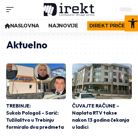
Op
NASLOVNA
NAJNOVIJE
DIREKT PRIČE
Aktuelno
TREBINJE:
ČUVAJTE RAČUNE –
Sukob Pologoš – Sarić:
Naplata RTV takse
Tužilaštvo u Trebinju
nakon 13 godina čekanja
formiralo dva predmeta
u ladici