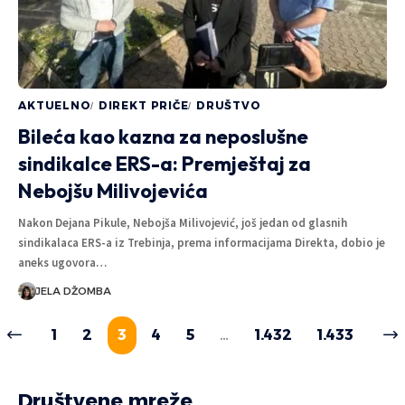
AKTUELNO
DIREKT PRIČE
DRUŠTVO
Bileća kao kazna za neposlušne
sindikalce ERS-a: Premještaj za
Nebojšu Milivojevića
Nakon Dejana Pikule, Nebojša Milivojević, još jedan od glasnih
sindikalaca ERS-a iz Trebinja, prema informacijama Direkta, dobio je
aneks ugovora…
JELA DŽOMBA
1
2
3
4
5
…
1.432
1.433
Društvene mreže