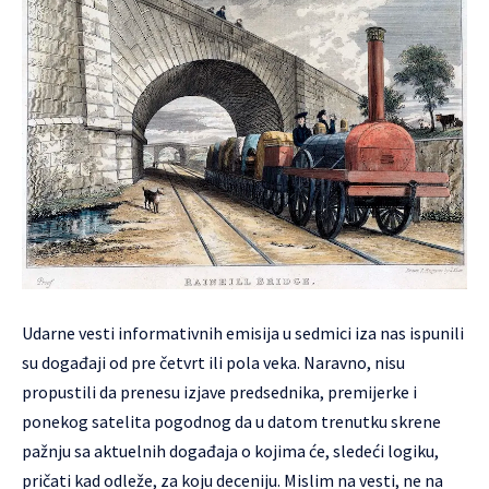
Udarne vesti informativnih emisija u sedmici iza nas ispunili
su događaji od pre četvrt ili pola veka. Naravno, nisu
propustili da prenesu izjave predsednika, premijerke i
ponekog satelita pogodnog da u datom trenutku skrene
pažnju sa aktuelnih događaja o kojima će, sledeći logiku,
pričati kad odleže, za koju deceniju. Mislim na vesti, ne na