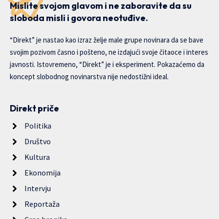
Mislite svojom glavom i ne zaboravite da su
sloboda misli i govora neotuđive.
“Direkt” je nastao kao izraz želje male grupe novinara da se bave
svojim pozivom časno i pošteno, ne izdajući svoje čitaoce i interes
javnosti. Istovremeno, “Direkt” je i eksperiment. Pokazaćemo da
koncept slobodnog novinarstva nije nedostižni ideal.
Direkt priče
Politika
Društvo
Kultura
Ekonomija
Intervju
Reportaža