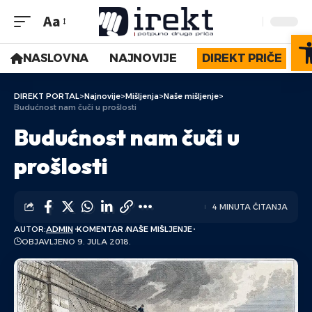
Aa
O
NASLOVNA
NAJNOVIJE
DIREKT PRIČE
DIREKT PORTAL
>
Najnovije
>
Mišljenja
>
Naše mišljenje
>
Budućnost nam čuči u prošlosti
Budućnost nam čuči u
prošlosti
4 MINUTA ČITANJA
AUTOR:
ADMIN
KOMENTAR
NAŠE MIŠLJENJE
OBJAVLJENO 9. JULA 2018.