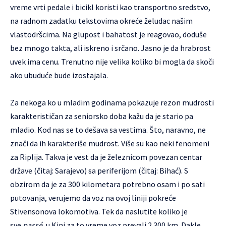
vreme vrti pedale i bicikl koristi kao transportno sredstvo,
na radnom zadatku tekstovima okreće želudac našim
vlastodršcima. Na glupost i bahatost je reagovao, doduše
bez mnogo takta, ali iskreno i srčano. Jasno je da hrabrost
uvek ima cenu. Trenutno nije velika koliko bi mogla da skoči
ako ubuduće bude izostajala.
Za nekoga ko u mladim godinama pokazuje rezon mudrosti
karakterističan za seniorsko doba kažu da je stario pa
mladio. Kod nas se to dešava sa vestima. Što, naravno, ne
znači da ih karakteriše mudrost. Više su kao neki fenomeni
za Riplija. Takva je vest da je železnicom povezan centar
države (čitaj: Sarajevo) sa periferijom (čitaj: Bihać). S
obzirom da je za 300 kilometara potrebno osam i po sati
putovanja, verujemo da voz na ovoj liniji pokreće
Stivensonova lokomotiva. Tek da naslutite koliko je
sve
passé
, u Kini za to vreme voz prevali 2.300 km. Dakle,