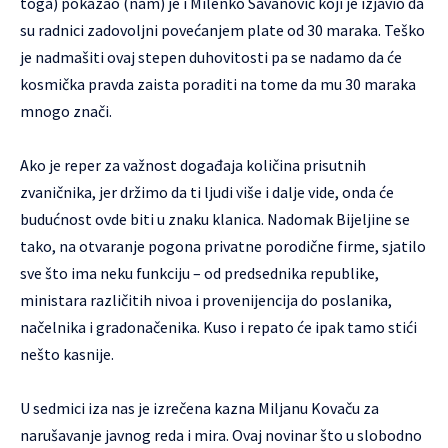
toga) pokazao (nam) je i Milenko Savanović koji je izjavio da
su radnici zadovoljni povećanjem plate od 30 maraka. Teško
je nadmašiti ovaj stepen duhovitosti pa se nadamo da će
kosmička pravda zaista poraditi na tome da mu 30 maraka
mnogo znači.
Ako je reper za važnost događaja količina prisutnih
zvaničnika, jer držimo da ti ljudi više i dalje vide, onda će
budućnost ovde biti u znaku klanica. Nadomak Bijeljine se
tako, na otvaranje pogona privatne porodične firme, sjatilo
sve što ima neku funkciju – od predsednika republike,
ministara različitih nivoa i provenijencija do poslanika,
načelnika i gradonačenika. Kuso i repato će ipak tamo stići
nešto kasnije.
U sedmici iza nas je izrečena kazna Miljanu Kovaču za
narušavanje javnog reda i mira. Ovaj novinar što u slobodno