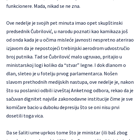
funkcionere. Mada, nikad se ne zna.
Ove nedelje je svojih pet minuta imao opet skupštinski
predsednik Čubrilović, u narodu poznati kao kamikaza još
od onda kada je u očima misleće javnosti nespretno aterirao
izjavom da je nepostojeći trebinjski aerodrom udvostručio
broj putnika. Tad se Čubrilović malo ugruvao, pritajio u
ministarskoj logi koliko da “stvar” legne. I dok dlanom o
dlan, sleteo je u fotelju prvog parlamentarca. Nošen
slavom prethodnih medijskih nastupa, ove nedelje je, nakon
što su poslanici odbili izveštaj Anketnog odbora, rekao da je
sačuvan dignitet najviše zakonodavne institucije čime je sve
komičare bacio u duboku depresiju što se oni nisu prvi
dosetili toga vica.
Da se šaliti ume uprkos tome što je ministar (ili baš zbog