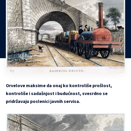
Orvelove maksime da onaj ko kontroliše prošlost,
kontroliše i sadašnjost i budućnost, svesrdno se
pridržavaju poslenici javnih servisa.