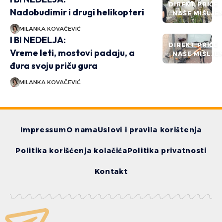
DIREKT PRIČE
Nadobudimir i drugi helikopteri
NAŠE MIŠLJE
MILANKA KOVAČEVIĆ
I BI NEDELJA:
DIREKT PRIČE
Vreme leti, mostovi padaju, a
NAŠE MIŠLJE
đura svoju priču gura
MILANKA KOVAČEVIĆ
Impressum
O nama
Uslovi i pravila korištenja
Politika korišćenja kolačića
Politika privatnosti
Kontakt