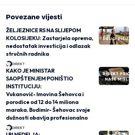
Povezane vijesti
ŽELJEZNICE RS NA SLIJEPOM
KOLOSIJEKU: Zastarjela oprema,
DRUGI PIŠU
nedostatak investicija i odlazak
stručnih radnika
DIREKT
KAKO JE MINISTAR
DIREKT PRIČE
SAOPŠTENJEM PONIŠTIO
NAŠE MIŠLJE
INSTITUCIJU:
Vukanović- Imovina Šehovca i
porodice od 12 do 14 miliona
maraka. Budimir- Šehovac svoje
dužnosti obavlja profesionalno
DIREKT
I BI NEDELJA: