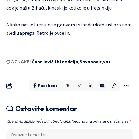
dok je naš u Bihaću, kineski je koliko je u Helsinkiju.
A kako nas je krenulo sa gorivom i standardom, uskoro nam
sledi zaprega. Retro je ovde in.
OZNAKE:
Čubrilović
i bi nedelja
Savanović
voz
Facebook
Ostavite komentar
Vaša email adresa neće biti objavljivana.
Neophodna polja su označena sa
*