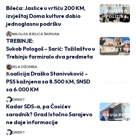
DIREKT PRIČE
Bileća: Jaslice u vrtiću 200 KM,
DRUŠTVO
izvještaj Doma kulture dobio
POLITIKA
jednoglasnu podršku
NIKOLIJA BJELICA ŠKRIVAN
TREBINJE:
AKTUELNO
Sukob Pologoš – Sarić: Tužilaštvo u
DIREKT PRIČ
Trebinju formiralo dva predmeta
JELA DŽOMBA
Кoalicija Draško Stanivuković –
PSS kažnjena sa 8.500 КM, SNSD
DRUGI PIŠU
sa 6.000 KM
DIREKT
Kadar SDS-a, pa Ćosićev
saradnik? Grad Istočno Sarajevo
DRUGI PIŠU
ne daje informacije
DIREKT