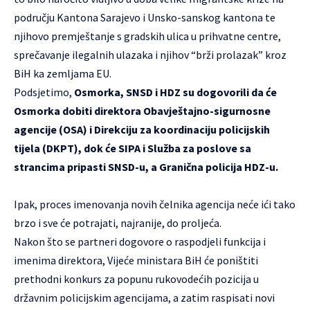
području Kantona Sarajevo i Unsko-sanskog kantona te
njihovo premještanje s gradskih ulica u prihvatne centre,
sprečavanje ilegalnih ulazaka i njihov “brži prolazak” kroz
BiH ka zemljama EU.
Podsjetimo,
Osmorka, SNSD i HDZ su dogovorili da će
Osmorka dobiti direktora Obavještajno-sigurnosne
agencije (OSA) i Direkciju za koordinaciju policijskih
tijela (DKPT), dok će SIPA i Služba za poslove sa
strancima pripasti SNSD-u, a Granična policija HDZ-u.
Ipak, proces imenovanja novih čelnika agencija neće ići tako
brzo i sve će potrajati, najranije, do proljeća.
Nakon što se partneri dogovore o raspodjeli funkcija i
imenima direktora, Vijeće ministara BiH će poništiti
prethodni konkurs za popunu rukovodećih pozicija u
državnim policijskim agencijama, a zatim raspisati novi