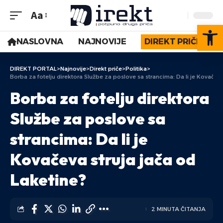
Aa
Op
NASLOVNA
NAJNOVIJE
DIREKT PRIČE
DIREKT PORTAL
>
Najnovije
>
Direkt priče
>
Politika
>
Borba za fotelju direktora Službe za poslove sa strancima: Da li je Kovačeva
Borba za fotelju direktora
Službe za poslove sa
strancima: Da li je
Kovačeva struja jača od
Laketine?
2 MINUTA ČITANJA