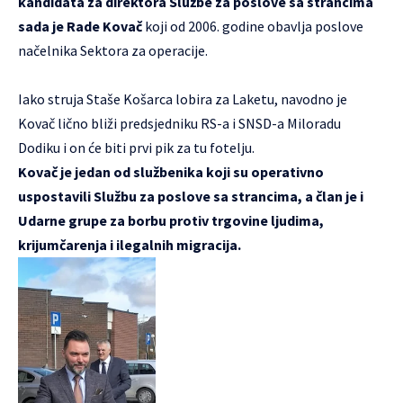
kandidata za direktora Službe za poslove sa strancima
sada je Rade Kovač
koji od 2006. godine obavlja poslove
načelnika Sektora za operacije.
Iako struja Staše Košarca lobira za Laketu, navodno je
Kovač lično bliži predsjedniku RS-a i SNSD-a Miloradu
Dodiku i on će biti prvi pik za tu fotelju.
Kovač je jedan od službenika koji su operativno
uspostavili Službu za poslove sa strancima, a član je i
Udarne grupe za borbu protiv trgovine ljudima,
krijumčarenja i ilegalnih migracija.