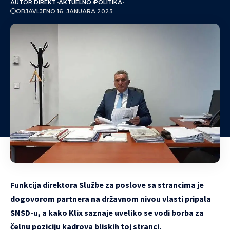
AUTOR:
DIREKT
AKTUELNO
POLITIKA
OBJAVLJENO 16. JANUARA 2023.
Funkcija direktora Službe za poslove sa strancima je
dogovorom partnera na državnom nivou vlasti pripala
SNSD-u, a kako
Klix
saznaje uveliko se vodi borba za
čelnu poziciju kadrova bliskih toj stranci.