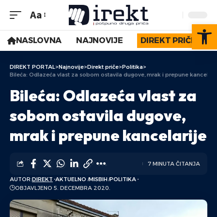
Aa
Op
NASLOVNA
NAJNOVIJE
DIREKT PRIČE
DIREKT PORTAL
>
Najnovije
>
Direkt priče
>
Politika
>
Bileća: Odlazeća vlast za sobom ostavila dugove, mrak i prepune kancelari
Bileća: Odlazeća vlast za
sobom ostavila dugove,
mrak i prepune kancelarije
7 MINUTA ČITANJA
AUTOR:
DIREKT
AKTUELNO
MISBIH
POLITIKA
OBJAVLJENO 5. DECEMBRA 2020.