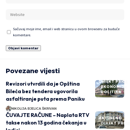
Sačuvaj moje ime, email i web stranicu u ovom browseru za buduće
komentare.
Povezane vijesti
DIREKT PRIČE
Revizori utvrdili da je Opština
EKONOMIJA
Bileća bez tendera ugovorila
POLITIKA
asfaltiranje puta prema Paniku
NIKOLIJA BJELICA ŠKRIVAN
ČUVAJTE RAČUNE – Naplata RTV
AKTUELNO
takse nakon 13 godina čekanja u
DIREKT PRIČ