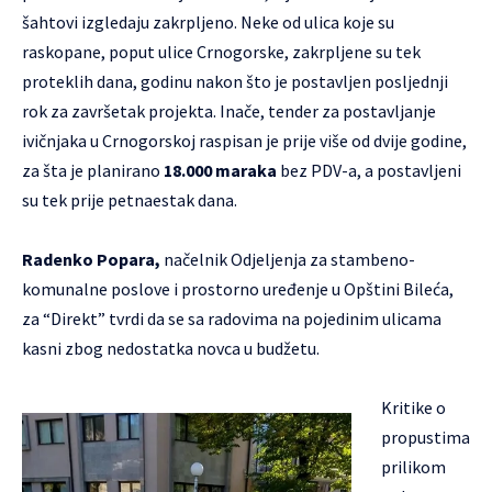
šahtovi izgledaju zakrpljeno. Neke od ulica koje su
raskopane, poput ulice Crnogorske, zakrpljene su tek
proteklih dana, godinu nakon što je postavljen posljednji
rok za završetak projekta. Inače, tender za postavljanje
ivičnjaka u Crnogorskoj raspisan je prije više od dvije godine,
za šta je planirano
18.000 maraka
bez PDV-a, a postavljeni
su tek prije petnaestak dana.
Radenko Popara,
načelnik Odjeljenja za stambeno-
komunalne poslove i prostorno uređenje u Opštini Bileća,
za “Direkt” tvrdi da se sa radovima na pojedinim ulicama
kasni zbog nedostatka novca u budžetu.
Kritike o
propustima
prilikom