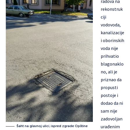
radova na
rekonstruk
ciji
vodovoda,
kanalizacije
i oborinskih
voda nije
prihvatio
blagonaklo
no, ali je
priznao da
propusti
postoje i
dodao da ni
sam nije
zadovoljan
urađenim
Šaht na glavnoj ulici, ispred zgrade Opštine