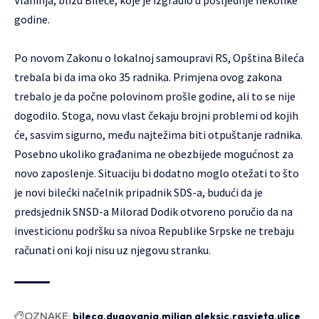
Vlahinja, blizu Bileće, koje je izgradio u posljednje nekolike
godine.
Po novom Zakonu o lokalnoj samoupravi RS, Opština Bileća
trebala bi da ima oko 35 radnika. Primjena ovog zakona
trebalo je da počne polovinom prošle godine, ali to se nije
dogodilo. Stoga, novu vlast čekaju brojni problemi od kojih
će, sasvim sigurno, među najtežima biti otpuštanje radnika.
Posebno ukoliko građanima ne obezbijede mogućnost za
novo zaposlenje. Situaciju bi dodatno moglo otežati to što
je novi bilećki načelnik pripadnik SDS-a, budući da je
predsjednik SNSD-a Milorad Dodik otvoreno poručio da na
investicionu podršku sa nivoa Republike Srpske ne trebaju
računati oni koji nisu uz njegovu stranku.
OZNAKE:
bileca
dugovanja
miljan aleksic
rasvjeta
ulice