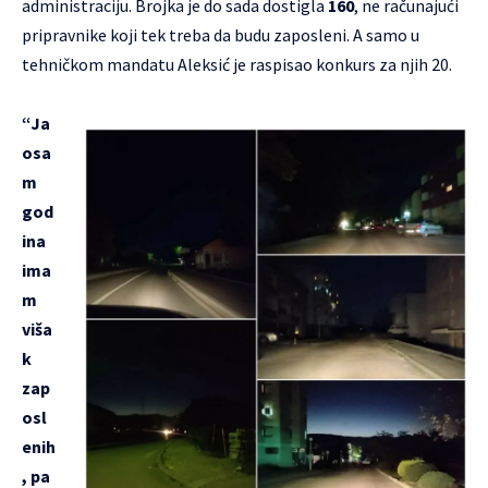
administraciju. Brojka je do sada dostigla
160
, ne računajući
pripravnike koji tek treba da budu zaposleni. A samo u
tehničkom mandatu Aleksić je raspisao konkurs za njih 20.
“Ja
osa
m
god
ina
ima
m
viša
k
zap
osl
enih
, pa