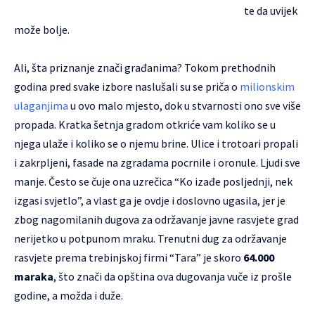
te da uvijek
može bolje.
Ali, šta priznanje znači građanima? Tokom prethodnih
godina pred svake izbore naslušali su se priča o
milionskim
ulaganjima
u ovo malo mjesto, dok u stvarnosti ono sve više
propada. Kratka šetnja gradom otkriće vam koliko se u
njega ulaže i koliko se o njemu brine. Ulice i trotoari propali
i zakrpljeni, fasade na zgradama pocrnile i oronule. Ljudi sve
manje. Često se čuje ona uzrečica “Ko izađe posljednji, nek
izgasi svjetlo”, a vlast ga je ovdje i doslovno ugasila, jer je
zbog nagomilanih dugova za održavanje javne rasvjete grad
nerijetko u potpunom mraku. Trenutni dug za održavanje
rasvjete prema trebinjskoj firmi “Tara” je skoro
64.000
maraka
, što znači da opština ova dugovanja vuče iz prošle
godine, a možda i duže.