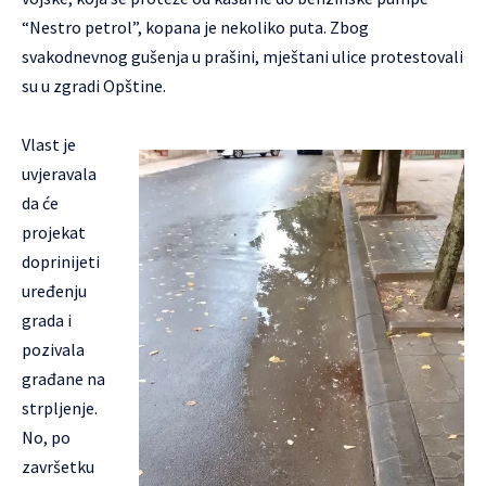
“Nestro petrol”, kopana je nekoliko puta. Zbog
svakodnevnog gušenja u prašini, mještani ulice protestovali
su u zgradi Opštine.
Vlast je
uvjeravala
da će
projekat
doprinijeti
uređenju
grada i
pozivala
građane na
strpljenje.
No, po
završetku