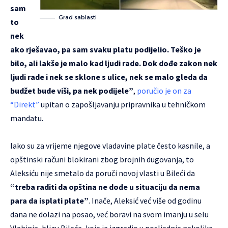
sam
Grad sablasti
to
nek
ako rješavao, pa sam svaku platu podijelio. Teško je
bilo, ali lakše je malo kad ljudi rade. Dok dođe zakon nek
ljudi rade i nek se sklone s ulice, nek se malo gleda da
budžet bude viši, pa nek podijele”
,
poručio je on za
“Direkt”
upitan o zapošljavanju pripravnika u tehničkom
mandatu.
Iako su za vrijeme njegove vladavine plate često kasnile, a
opštinski računi blokirani zbog brojnih dugovanja, to
Aleksiću nije smetalo da poruči novoj vlasti u Bileći da
“treba raditi da opština ne dođe u situaciju da nema
para da isplati plate”
. Inače, Aleksić već više od godinu
dana ne dolazi na posao, već boravi na svom imanju u selu