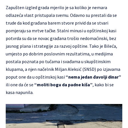
Zapušten izgled grada mjerilo je sa koliko je nemara
odlazeća vlast pristupala svemu. Odavno su prestali da se
trude da kod građana barem stvore privid da se stvari
pomjeraju sa mrtve tačke. Stalni minusi u opštinskoj kasi
potvrda su da se novac građana trošio nedomaćinski, bez
jasnog plana i strategije za razvoj opštine. Tako je Bileća,
umjesto po dobrim poslovnim rezultatima, u medijima
postala poznata po tučama i svađama u skupštinskim
klupama, a njen načelnik Miljan Aleksić (SNSD) po izjavama
poput one da u opštinskoj kasi
“nema jedan đavolji dinar”
ili one da će se
“moliti bogu da padne kiša”
, kako bi se
kasa napunila.