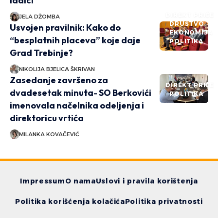
ladici
DIREKT PRIČE
JELA DŽOMBA
DRUŠTVO
Usvojen pravilnik: Kako do
EKONOMIJA
“besplatnih placeva” koje daje
POLITIKA
Grad Trebinje?
NIKOLIJA BJELICA ŠKRIVAN
Zasedanje završeno za
DIREKT PRIČE
dvadesetak minuta- SO Berkovići
POLITIKA
imenovala načelnika odeljenja i
direktoricu vrtića
MILANKA KOVAČEVIĆ
Impressum
O nama
Uslovi i pravila korištenja
Politika korišćenja kolačića
Politika privatnosti