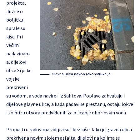
projekta,
iluzije o
boljitku
sprale su
kiše. Pri
većim
padavinam
a, dijelovi
ulice Srpske
Glavna ulica nakon rekonstrukcije
vojske
prekriveni
su vodom, a voda navire i iz šahtova. Poplave zahvataju i
dijelove glavne ulice, a kada padavine prestanu, ostaju lokve
i to blizu otvora predviđenih za oticanje oborinskih voda.
Propusti u radovima vidljivi su i bez kiše. Iako je glavna ulica
prekrivena novim slojem asfalta, dijelovi na kojima su