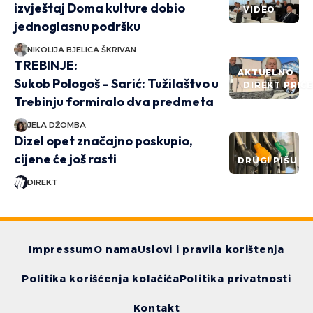
izvještaj Doma kulture dobio
VIDEO
jednoglasnu podršku
NIKOLIJA BJELICA ŠKRIVAN
TREBINJE:
AKTUELNO
Sukob Pologoš – Sarić: Tužilaštvo u
DIREKT PRIČ
Trebinju formiralo dva predmeta
JELA DŽOMBA
Dizel opet značajno poskupio,
cijene će još rasti
DRUGI PIŠU
DIREKT
Impressum
O nama
Uslovi i pravila korištenja
Politika korišćenja kolačića
Politika privatnosti
Kontakt