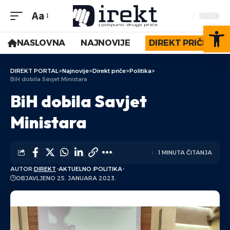
Aa
Op
NASLOVNA
NAJNOVIJE
DIREKT PRIČE
DIREKT PORTAL
>
Najnovije
>
Direkt priče
>
Politika
>
BiH dobila Savjet Ministara
BiH dobila Savjet
Ministara
1 MINUTA ČITANJA
AUTOR:
DIREKT
AKTUELNO
POLITIKA
OBJAVLJENO 25. JANUARA 2023.