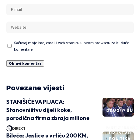
Sačuvaj moje ime, email i web stranicu u ovom browseru za buduće
komentare.
Povezane vijesti
STANIŠIĆEVA PIJACA:
Stanovništvu dijeli koke,
DRUGI PIŠU
porodična firma zbraja milione
DIREKT PRIČE
DIREKT
DRUŠTVO
Bileća: Jaslice u vrtiću 200 KM,
POLITIKA