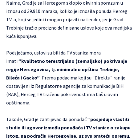
Naime, Grad je sa Hercegom sklopio okvirni sporazum u
iznosu od 39.910 maraka, koliko je iznosila ponuda Herceg
TV-a, koji se jedini i mogao prijaviti na tender, jer je Grad
Trebinje tražio precizno definisane uslove koje ova medijska
kuća ispunjava.
Podsjećamo, uslovi su bili da TV stanica mora
imati
“kvalitetno terestrijalno (zemaljsko) pokrivanje
regije Hercegovina, tj. minimalno opština Trebinje,
Bileća i Gacko”
. Prema podacima koji su “Direktu” ranije
dostavljeni iz Regulatorne agencije za komunikacije BiH
(RAK), Herceg TV traženu pokrivenost ima baš u ovim
opštinama.
Takođe, Grad je zahtijevao da ponuđač
“posjeduje vlastiti
studio ili ugovor između ponuđača i TV stanice o zakupu
istog, na području Hercegovine, uz svu prateću opremu,