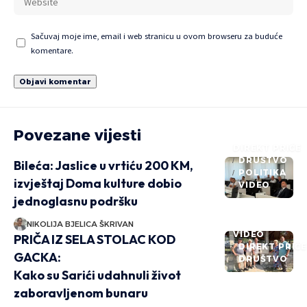
Sačuvaj moje ime, email i web stranicu u ovom browseru za buduće
komentare.
Povezane vijesti
DIREKT PRIČE
DRUŠTVO
Bileća: Jaslice u vrtiću 200 KM,
POLITIKA
izvještaj Doma kulture dobio
VIDEO
jednoglasnu podršku
NIKOLIJA BJELICA ŠKRIVAN
VIDEO
PRIČA IZ SELA STOLAC KOD
DIREKT PRIČ
GACKA:
DRUŠTVO
Kako su Sarići udahnuli život
zaboravljenom bunaru