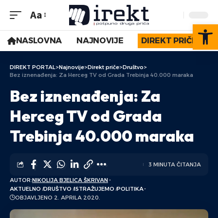
Aa
Op
NASLOVNA
NAJNOVIJE
DIREKT PRIČE
DIREKT PORTAL
>
Najnovije
>
Direkt priče
>
Društvo
>
Bez iznenađenja: Za Herceg TV od Grada Trebinja 40.000 maraka
Bez iznenađenja: Za
Herceg TV od Grada
Trebinja 40.000 maraka
3 MINUTA ČITANJA
AUTOR:
NIKOLIJA BJELICA ŠKRIVAN
AKTUELNO
DRUŠTVO
ISTRAŽUJEMO
POLITIKA
OBJAVLJENO 2. APRILA 2020.