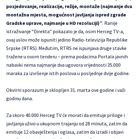
posjedovanje, realizacije, režije, montaže (najmanje dva
montažna mjesta, mogućnost javljanja ispred zgrade
Gradske uprave, najmanje u HD rezoluciji)”
. Ranije
istraživanje “Direkta” pokazalo je da, osim Herceg TV-a,
ovaj uslov može ispuniti jedino Radio-televizija Republike
Srpske (RTRS). Međutim, RTRS ne ispunjava druge stavke
tražene u ovom tenderu – prema podacima Portala javnih
nabavki nema najmanje dva ugovora vrijednosti 35.000
maraka za izvršenje istih poslova u posljednje dvije godine.
Okvirni sporazum je sklopljen 31. marta ove godine i važi
godinu dana.
Za skoro 40.000 Herceg TV će morati da emituje priloge i
javljanja uživo u ukupnom trajanju od 28 minuta, zatim da
emituje 12 obavještenja i oglasa, zatim da izradi i objavi