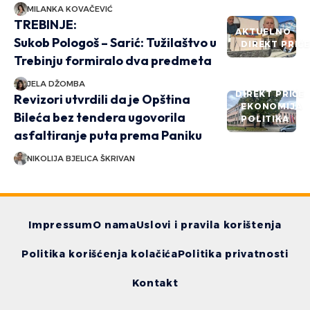
MILANKA KOVAČEVIĆ
TREBINJE:
AKTUELNO
Sukob Pologoš – Sarić: Tužilaštvo u
DIREKT PRIČ
Trebinju formiralo dva predmeta
JELA DŽOMBA
DIREKT PRIČE
Revizori utvrdili da je Opština
EKONOMIJA
Bileća bez tendera ugovorila
POLITIKA
asfaltiranje puta prema Paniku
NIKOLIJA BJELICA ŠKRIVAN
Impressum
O nama
Uslovi i pravila korištenja
Politika korišćenja kolačića
Politika privatnosti
Kontakt