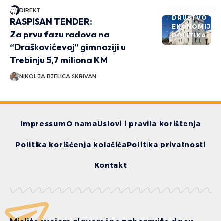
DIREKT PRIČE
DIREKT
DRUŠTVO
RASPISAN TENDER:
EKONOMIJA
Za prvu fazu radova na
POLITIKA
“Draškovićevoj” gimnaziji u
Trebinju 5,7 miliona KM
NIKOLIJA BJELICA ŠKRIVAN
Impressum
O nama
Uslovi i pravila korištenja
Politika korišćenja kolačića
Politika privatnosti
Kontakt