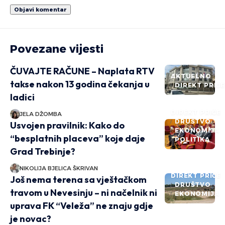
Povezane vijesti
ČUVAJTE RAČUNE – Naplata RTV
AKTUELNO
takse nakon 13 godina čekanja u
DIREKT PRIČ
ladici
DIREKT PRIČE
JELA DŽOMBA
DRUŠTVO
Usvojen pravilnik: Kako do
EKONOMIJA
“besplatnih placeva” koje daje
POLITIKA
Grad Trebinje?
NIKOLIJA BJELICA ŠKRIVAN
DIREKT PRIČE
Još nema terena sa vještačkom
DRUŠTVO
travom u Nevesinju – ni načelnik ni
EKONOMIJA
uprava FK “Veleža” ne znaju gdje
je novac?