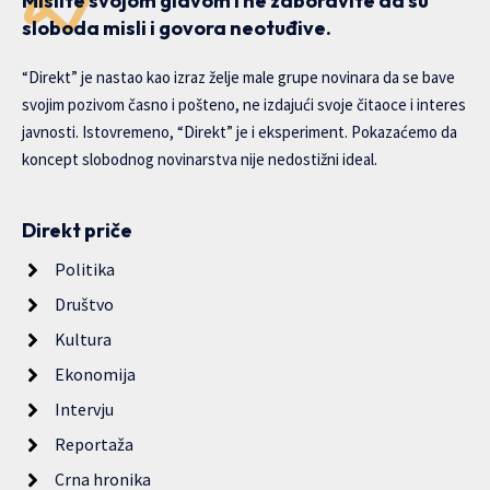
Mislite svojom glavom i ne zaboravite da su
sloboda misli i govora neotuđive.
“Direkt” je nastao kao izraz želje male grupe novinara da se bave
svojim pozivom časno i pošteno, ne izdajući svoje čitaoce i interes
javnosti. Istovremeno, “Direkt” je i eksperiment. Pokazaćemo da
koncept slobodnog novinarstva nije nedostižni ideal.
Direkt priče
Politika
Društvo
Kultura
Ekonomija
Intervju
Reportaža
Crna hronika