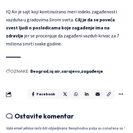
IQ Air je sajt koji kontinuirano meri indeks zagađenosti
vazduha u gradovima širom sveta.
Cilj je da se poveća
svest ljudi o posledicama koje zagađenje ima na
zdravlje
jer se procenjuje da zagađeni vazduh krivac za 7
miliona smrti svake godine.
OZNAKE:
Beograd
iq air
sarajevo
zagađenje
Facebook
Ostavite komentar
Vaša email adresa neće biti objavljivana.
Neophodna polja su označena sa
*