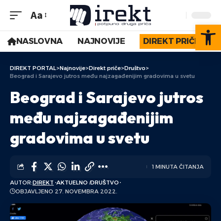
Aa
Op
NASLOVNA
NAJNOVIJE
DIREKT PRIČE
DIREKT PORTAL
>
Najnovije
>
Direkt priče
>
Društvo
>
Beograd i Sarajevo jutros među najzagađenijim gradovima u svetu
Beograd i Sarajevo jutros
među najzagađenijim
gradovima u svetu
1 MINUTA ČITANJA
AUTOR:
DIREKT
AKTUELNO
DRUŠTVO
OBJAVLJENO 27. NOVEMBRA 2022.