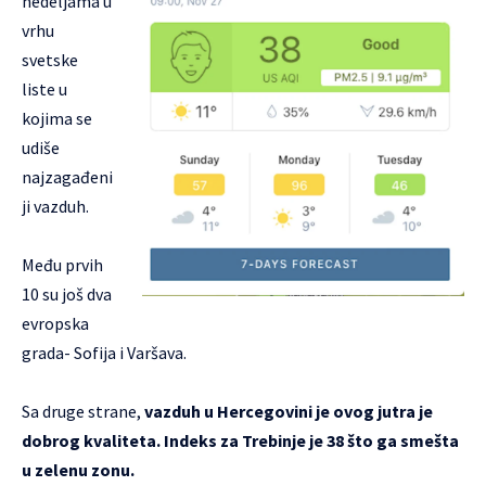
nedeljama u
vrhu
svetske
liste u
kojima se
udiše
najzagađeni
ji vazduh.
Među prvih
10 su još dva
evropska
grada- Sofija i Varšava.
Sa druge strane,
vazduh u Hercegovini je ovog jutra je
dobrog kvaliteta. Indeks za Trebinje je 38 što ga smešta
u zelenu zonu.