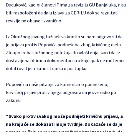
Duduković, kao ni članovi Tima za reviziju GU Banjaluka, nisu
bili raspoloženi da daju izjavu za GERILU dok se rezultati
revizije ne objave i zvanično.
Iz Okružnog javnog tužilaštva kratko su nam odgovorili da
je prijava protiv Popovića podnešena zbog krivičnog djela
Zloupotreba službenog položaja ili ovlaštenja, kao i da je
dostavljena obimna dokumentacija u koju ipak ne možemo
dobiti uvid jer nismo stranka u postupku.
Popović na naše pitanje za komentar o podnešenoj
krivičnoj prijavi protiv njega odgovara da je sve radio po
zakonu.
“Svako protiv svakog može podnijeti krivičnu prijavu, a
na kraju će se dokazati moje tvrdnje. Dokazaće se da je
uprava na čelu sa mnom smanjivala broj zaposlenih, da