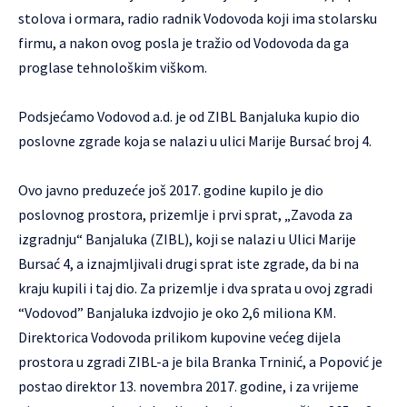
stolova i ormara, radio radnik Vodovoda koji ima stolarsku
firmu, a nakon ovog posla je tražio od Vodovoda da ga
proglase tehnološkim viškom.
Podsjećamo Vodovod a.d. je od ZIBL Banjaluka kupio dio
poslovne zgrade koja se nalazi u ulici Marije Bursać broj 4.
Ovo javno preduzeće još 2017. godine kupilo je dio
poslovnog prostora, prizemlje i prvi sprat, „Zavoda za
izgradnju“ Banjaluka (ZIBL), koji se nalazi u Ulici Marije
Bursać 4, a iznajmljivali drugi sprat iste zgrade, da bi na
kraju kupili i taj dio. Za prizemlje i dva sprata u ovoj zgradi
“Vodovod” Banjaluka izdvojio je oko 2,6 miliona KM.
Direktorica Vodovoda prilikom kupovine većeg dijela
prostora u zgradi ZIBL-a je bila Branka Trninić, a Popović je
postao direktor 13. novembra 2017. godine, i za vrijeme