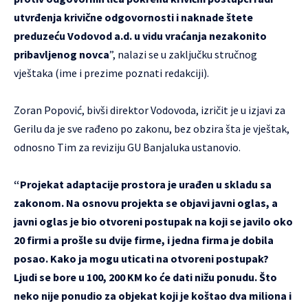
utvrđenja krivične odgovornosti i naknade štete
preduzeću Vodovod
a.d. u vidu vraćanja nezakonito
pribavljenog novca
”, nalazi se u zaključku stručnog
vještaka (ime i prezime poznati redakciji).
Zoran Popović, bivši direktor Vodovoda, izričit je u izjavi za
Gerilu da je sve rađeno po zakonu, bez obzira šta je vještak,
odnosno Tim za reviziju GU Banjaluka ustanovio.
“Projekat adaptacije prostora je urađen u skladu sa
zakonom. Na osnovu projekta se objavi javni oglas, a
javni oglas je bio otvoreni postupak na koji se javilo oko
20 firmi a prošle su dvije firme, i jedna firma je dobila
posao. Kako ja mogu uticati na otvoreni postupak?
Ljudi se bore u 100, 200 KM ko će dati nižu ponudu. Što
neko nije ponudio za objekat koji je koštao dva miliona i