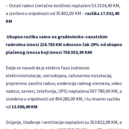
– Ostali radovi (netačne količine) naplaćeni 53.3334,40 KM,
a izvršeni u vrijednosti od 35.802,00 KM –
razlika 17.532,40
KM
Ukupna razlika samo na građevinsko-zanatskim
radovima iznosi 216.783 KM odnosno čak 29% od ukupno
plaćenog iznosa koji iznosi 758.553,95 KM!
Dalje se navodi da je elektro faza (odnosno
elektroinstalacije, vatrodojava, računarska instalacija,
pripremno završni radovi, evidencija radnog vremena, video
nadzor, serveri, telefonija, UPS) naplaćena 507.780,00 KM, a
izvedena u vrijednosti od 494.280,00 KM, i tu imamo razliku
od
13.500,00 KM
.
Grijanje, hlađenje i ventilacija naplaćeni su 353.822,08 KM, a