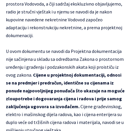
prostora Vodovoda, a čiji sadržaj ekskluzivno objavljujemo,
radio je stručni vještak i u njemu se navodi da je nakon
kupovine navedene nekretnine Vodovod započeo
adaptaciju i rekonstrukciju nekretnine, a prema projektnoj
dokumenaciji.
U ovom dokumentu se navodi da Projektna dokumentacija
nije sačinjena u skladu sa odredbama Zakona o prostornom
uređenju i građenju i podzakonskih akata koji proističu iz
ovog zakona.
Cijene u projektnoj dokumentaciji, odnosi
se na predmjer i predračun, identične su cijenama iz
ponude najpovoljnijeg ponuđača što ukazuje na moguće
zloupotrebe i dogovaranja cijena i radova i prije samog
zaključenja ugovora sa izvođačem.
Cijene građevinskog,
elektro i mašinskog dijela radova, kao i cijena enterijera su
duplo veće od tržišnih cijena radova i materijala, navodi se u
mišljenju stručnog vještaka.