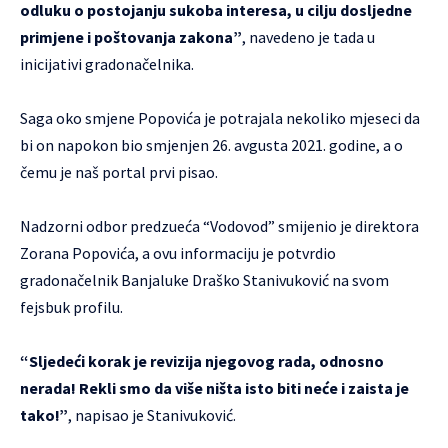
odluku o postojanju sukoba interesa, u cilju dosljedne
primjene i poštovanja zakona”
, navedeno je tada u
inicijativi gradonačelnika.
Saga oko smjene Popovića je potrajala nekoliko mjeseci da
bi on napokon bio smjenjen 26. avgusta 2021. godine, a o
čemu je naš portal prvi pisao.
Nadzorni odbor predzueća “Vodovod” smijenio je direktora
Zorana Popovića, a ovu informaciju je potvrdio
gradonačelnik Banjaluke Draško Stanivuković na svom
fejsbuk profilu.
“Sljedeći korak je revizija njegovog rada, odnosno
nerada! Rekli smo da više ništa isto biti neće i zaista je
tako!”
, napisao je Stanivuković.