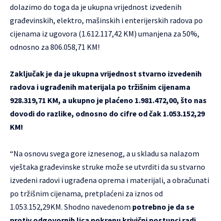
dolazimo do toga da je ukupna vrijednost izvedenih
građevinskih, elektro, mašinskih i enterijerskih radova po
cijenama iz ugovora (1.612.117,42 KM) umanjena za 50%​​​​​​​,
odnosno za 806.058,71 KM!
Zaključak je da je ukupna vrijednost stvarno izvedenih
radova i ugrađenih materijala po tržišnim cijenama
928.319,71 KM, a ukupno je plaćeno 1.981.472,00, što nas
dovodi do razlike, odnosno do cifre od čak 1.053.152,29
KM!
“Na osnovu svega gore iznesenog, a u skladu sa nalazom
vještaka građevinske struke može se utvrditi da su stvarno
izvedeni radovi i ugrađena oprema i materijali, a obračunati
po tržišnim cijenama, pretplaćeni za iznos od
1.053.152,29KM. Shodno navedenom
potrebno je da se
protiv odgovornih lica pokrenu krivični postupci radi