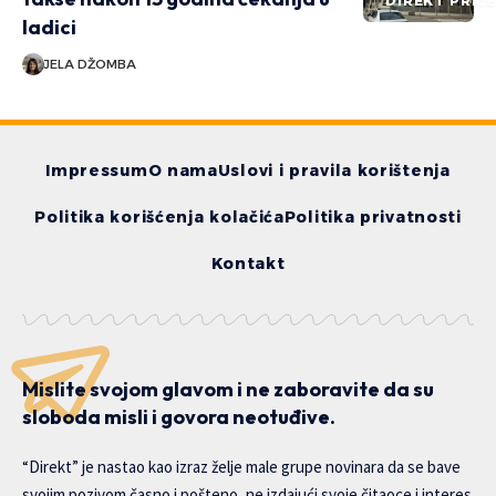
DIREKT PRIČ
ladici
JELA DŽOMBA
Impressum
O nama
Uslovi i pravila korištenja
Politika korišćenja kolačića
Politika privatnosti
Kontakt
Mislite svojom glavom i ne zaboravite da su
sloboda misli i govora neotuđive.
“Direkt” je nastao kao izraz želje male grupe novinara da se bave
svojim pozivom časno i pošteno, ne izdajući svoje čitaoce i interes