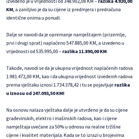
izvedeno je u vrijednosti od 348.902,08 KM –
razlika 4.920,00
KM
, a zaniljivo je da su cijene iz predmjera i predračuna
identične onima u ponudi.
Dalje se navodi da je opremanje namještajem (prizemlje,
prvi i drugi sprat) naplaćeno 547.885,00 KM, a izvedeno u
vrijednosti od 535.995,00 –
razlika 11.890,00 KM
.
Takođe, navodi se da je ukupna vrijednost naplaćenih radova
​​​​1.981.472,00 KM, kao i da ukupna vrijednost izvedenih radova
prema vještaku ​iznosi 1.734.378,42 i tu se pojavljuje
razlika
u iznosu od ​247.093,50 KM​!
Na osnovu nalaza vještaka dalje je utvrđeno je da su cijene
građevinskih, elektro i mašinskih radova, kao i cijene
namještaja uvećane za 50% u odnosu na realne tržišne
cijene i kvalitet materijala. Kada se to izrazi u brojevima