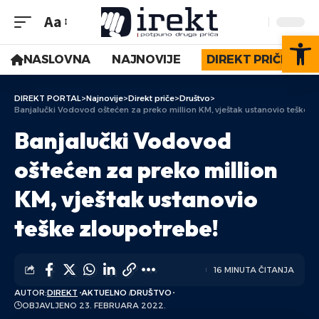
Aa
Op
NASLOVNA
NAJNOVIJE
DIREKT PRIČE
DIREKT PORTAL
>
Najnovije
>
Direkt priče
>
Društvo
>
Banjalučki Vodovod oštećen za preko million KM, vještak ustanovio teške z
Banjalučki Vodovod
oštećen za preko million
KM, vještak ustanovio
teške zloupotrebe!
16 MINUTA ČITANJA
AUTOR:
DIREKT
AKTUELNO
DRUŠTVO
OBJAVLJENO 23. FEBRUARA 2022.