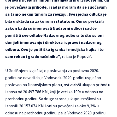
je povećavala prihode, i sad ja moram da se suočavam
sa tamo nekim timom za reviziju. Sve i jedna odluka je
bila u skladu sa zakonom i statutom. Oni su prekršili
zakon kada su imenovali Nadzorni odbor i sad će
poništiti sve odluke Nadzornog odbora tu što su oni
donijeli imenovanje i direktora i uprave i nadzornog
odbora. Ovo je politička igranka i medijska hajka i to
sam rekao i gradonačelniku”
, rekao je Popović.
U Godišnjem izvještaj o poslovanju za poslovnu 2020.
godinu se navodi da je Vodovod u 2020. godini uspješno
poslovao na finansijskom planu, ostvarivši ukupan prihod u
iznosu od 20.497.786 KM, koji je veći za 10% u odnosu na
prethodnu godinu. Sa druge strane, ukupni troškovi su
iznosili 20.157.074 KM i oni su povećani za oko 9,3% u
odnosu na prethodnu godinu, pa je Vodovod 2020. godinu