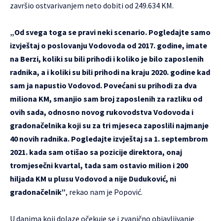
završio ostvarivanjem neto dobiti od 249.634 KM.
„Od svega toga se pravi neki scenario. Pogledajte samo
izvještaj o poslovanju Vodovoda od 2017. godine, imate
na Berzi, koliki su bili prihodi i koliko je bilo zaposlenih
radnika, a i koliki su bili prihodi na kraju 2020. godine kad
sam ja napustio Vodovod. Povećani su prihodi za dva
miliona KM, smanjio sam broj zaposlenih za razliku od
ovih sada, odnosno novog rukovodstva Vodovoda i
gradonačelnika koji su za tri mjeseca zaposlili najmanje
40 novih radnika. Pogledajte izvještaj sa 1. septembrom
2021. kada sam otišao sa pozicije direktora, onaj
tromjesečni kvartal, tada sam ostavio milion i 200
hiljada KM u plusu Vodovod a nije Duduković, ni
gradonačelnik”
, rekao nam je Popović.
U danima koji dolaze očekuje se i zvanično objavljivanje