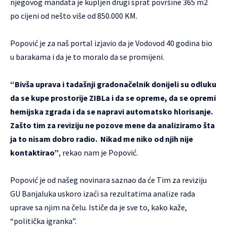
njegovog mandata je kupljen drugi sprat površine 365 m2
po cijeni od nešto više od 850.000 KM.
Popović je za naš portal izjavio da je Vodovod 40 godina bio
u barakama i da je to moralo da se promijeni.
“Bivša uprava i tadašnji gradonačelnik donijeli su odluku
da se kupe prostorije ZIBLa i da se opreme, da se opremi
hemijska zgrada i da se napravi automatsko hlorisanje.
Zašto tim za reviziju ne pozove mene da analiziramo šta
ja to nisam dobro radio. Nikad me niko od njih nije
kontaktirao”
, rekao nam je Popović.
Popović je od našeg novinara saznao da će Tim za reviziju
GU Banjaluka uskoro izaći sa rezultatima analize rada
uprave sa njim na čelu. Ističe da je sve to, kako kaže,
“politička igranka”.