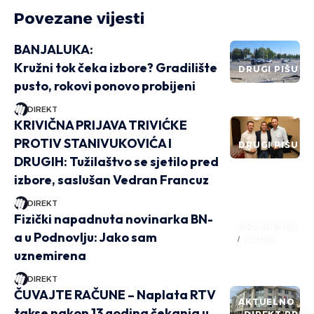
Povezane vijesti
BANJALUKA:
Kružni tok čeka izbore? Gradilište
DRUGI PIŠU
pusto, rokovi ponovo probijeni
DIREKT
KRIVIČNA PRIJAVA TRIVIĆKE
PROTIV STANIVUKOVIĆA I
DRUGI PIŠU
DRUGIH: Tužilaštvo se sjetilo pred
izbore, saslušan Vedran Francuz
DIREKT
Fizički napadnuta novinarka BN-
DRUGI PIŠU
a u Podnovlju: Jako sam
VIDEO
uznemirena
DIREKT
ČUVAJTE RAČUNE – Naplata RTV
AKTUELNO
takse nakon 13 godina čekanja u