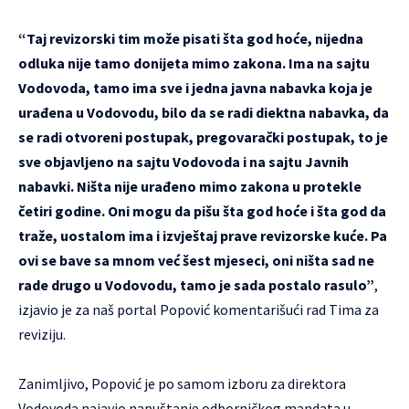
“Taj revizorski tim može pisati šta god hoće, nijedna
odluka nije tamo donijeta mimo zakona. Ima na sajtu
Vodovoda, tamo ima sve i jedna javna nabavka koja je
urađena u Vodovodu, bilo da se radi diektna nabavka, da
se radi otvoreni postupak, pregovarački postupak, to je
sve objavljeno na sajtu Vodovoda i na sajtu Javnih
nabavki. Ništa nije urađeno mimo zakona u protekle
četiri godine. Oni mogu da pišu šta god hoće i šta god da
traže, uostalom ima i izvještaj prave revizorske kuće. Pa
ovi se bave sa mnom već šest mjeseci, oni ništa sad ne
rade drugo u Vodovodu, tamo je sada postalo rasulo”
,
izjavio je za naš portal Popović komentarišući rad Tima za
reviziju.
Zanimljivo, Popović je po samom izboru za direktora
Vodovoda najavio napuštanje odborničkog mandata u