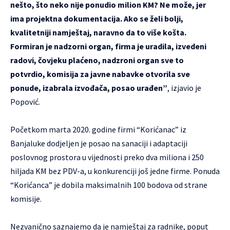
nešto, što neko nije ponudio milion KM? Ne može, jer
ima projektna dokumentacija. Ako se želi bolji,
kvalitetniji namještaj, naravno da to više košta.
Formiran je nadzorni organ, firma je uradila, izvedeni
radovi, čovjeku plaćeno, nadzroni organ sve to
potvrdio, komisija za javne nabavke otvorila sve
ponude, izabrala izvođača, posao urađen”
, izjavio je
Popović.
Početkom marta 2020. godine firmi “Korićanac” iz
Banjaluke dodjeljen je posao na sanaciji i adaptaciji
poslovnog prostora u vijednosti preko dva miliona i 250
hiljada KM bez PDV-a, u konkurenciji još jedne firme. Ponuda
“Korićanca” je dobila maksimalnih 100 bodova od strane
komisije.
Nezvanično saznajemo da je namještaj za radnike, poput