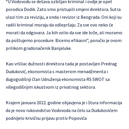
“U Vodovodu se dešava ozbiljan kriminal i ovdje je opet
porodica Dodik. Zato smo pristupili smjeni direktora. Sutra
ulazi tim za reviziju, a onda i revizor iz Beograda. Oni koji su
radili kriminal moraju da odlepršaju. Za sve ovo neko će
morati da odgovara. Ja bih volio da sve ide brže, ali moramo
da poštujemo procedure. Bicemo efikasni”, poručio je ovom
prilikom gradonačenik Banjaluke.
Kao vršilac dužnosti direktora tada je postavljen Predrag
Duduković, ekonomista s masterom menadžmenta i
dugogodišnji član Udruženja ekonomista RS SWOT sa
višegodišnjim iskustvom iz privatnog sektora.
Krajem januara 2022. godine objavjena je i štura informacija
da je novo rukovodstvo Vodovoda na čelu sa Dudukovićem
podnijelo krivičnu prijavu protiv Popovića