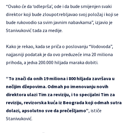
“Ovako će da ‘odleprša’, ode i da bude smijenjen svaki
direktor koji bude zloupotrebljavao svoj položaj i koji se
bude rukovodio sa svim javnim nabavkama”, izjavio je
Stanivuković tada za medije.
Kako je rekao, kada se priča o poslovanju “Vodovoda”,
najjasniji podatak je da ovo preduzeće ima 20 miliona
prihoda, a jedva 200.000 hiljada maraka dobiti.
“To znači da onih 19 miliona i 800 hiljada završava u
nečijim džepovima. Odmah po imenovanju novih
direktora ulazi Tim za reviziju, i to specijalni Tim za
reviziju, revizorska kuća iz Beograda koji odmah sutra
dolazi, apsolutno sve da prečešljamo”
, ističe
Stanivuković.