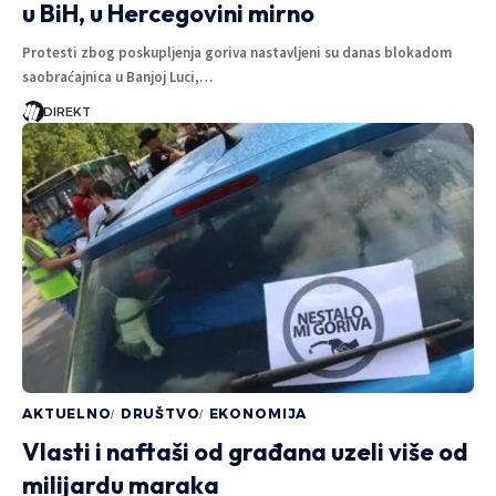
u BiH, u Hercegovini mirno
Protesti zbog poskupljenja goriva nastavljeni su danas blokadom
saobraćajnica u Banjoj Luci,…
DIREKT
AKTUELNO
DRUŠTVO
EKONOMIJA
Vlasti i naftaši od građana uzeli više od
milijardu maraka