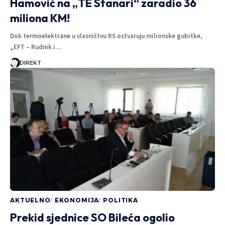
Hamović na „TE Stanari“ zaradio 36
miliona KM!
Dok termoelektrane u vlasništvu RS ostvaruju milionske gubitke,
„EFT – Rudnik i…
DIREKT
AKTUELNO
EKONOMIJA
POLITIKA
Prekid sjednice SO Bileća ogolio