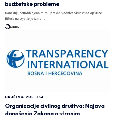
budžetske probleme
Današnji, neuobičajeno mirni, prekid sjednice Skupštine opštine
Bileća na svjetlo je iznio…
DIREKT
DRUŠTVO
POLITIKA
Organizacije civilnog društva: Najava
donošenja Zakona o stranim