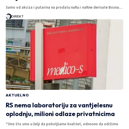
Samo od akciza i putarina na prodatu naftu i naftne derivate Bosna…
DIREKT
AKTUELNO
RS nema laboratoriju za vantjelesnu
oplodnju, milioni odlaze privatnicima
“Ono što smo u želji da poboljšamo kvalitet, odnosno da održimo