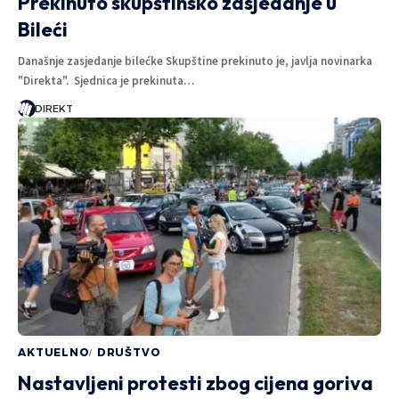
Prekinuto skupštinsko zasjedanje u
Bileći
Današnje zasjedanje bilećke Skupštine prekinuto je, javlja novinarka
"Direkta". Sjednica je prekinuta…
DIREKT
AKTUELNO
DRUŠTVO
Nastavljeni protesti zbog cijena goriva