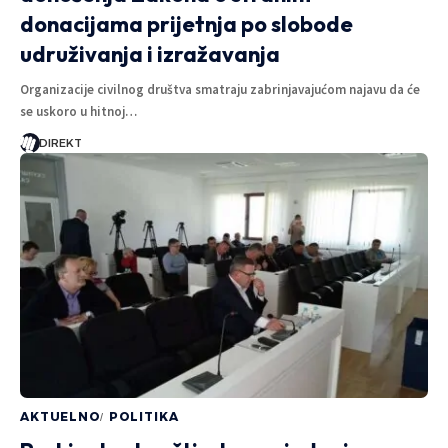
donacijama prijetnja po slobode
udruživanja i izražavanja
Organizacije civilnog društva smatraju zabrinjavajućom najavu da će
se uskoro u hitnoj…
DIREKT
AKTUELNO
POLITIKA