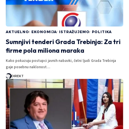
AKTUELNO
EKONOMIJA
ISTRAŽUJEMO
POLITIKA
Sumnjivi tenderi Grada Trebinja: Za tri
firme pola miliona maraka
Kako pokazuju postupci javnih nabavki, čelni ljudi Grada Trebinja
gaje posebnu naklonost…
DIREKT