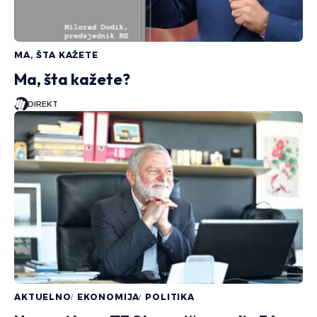
MA, ŠTA KAŽETE
Ma, šta kažete?
DIREKT
AKTUELNO
EKONOMIJA
POLITIKA