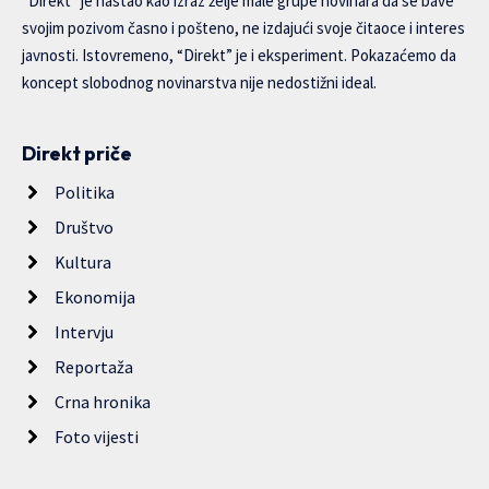
“Direkt” je nastao kao izraz želje male grupe novinara da se bave
svojim pozivom časno i pošteno, ne izdajući svoje čitaoce i interes
javnosti. Istovremeno, “Direkt” je i eksperiment. Pokazaćemo da
koncept slobodnog novinarstva nije nedostižni ideal.
Direkt priče
Politika
Društvo
Kultura
Ekonomija
Intervju
Reportaža
Crna hronika
Foto vijesti