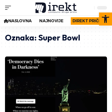
Op
NASLOVNA
NAJNOVIJE
DIREKT PRIČE
Oznaka:
Super Bowl