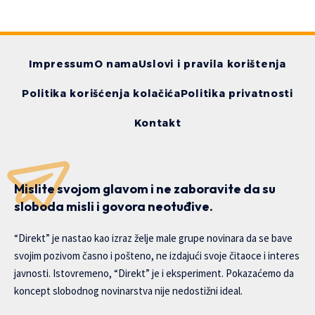
Impressum
O nama
Uslovi i pravila korištenja
Politika korišćenja kolačića
Politika privatnosti
Kontakt
Mislite svojom glavom i ne zaboravite da su
sloboda misli i govora neotuđive.
“Direkt” je nastao kao izraz želje male grupe novinara da se bave
svojim pozivom časno i pošteno, ne izdajući svoje čitaoce i interes
javnosti. Istovremeno, “Direkt” je i eksperiment. Pokazaćemo da
koncept slobodnog novinarstva nije nedostižni ideal.