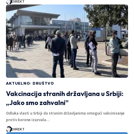
DIREKT
AKTUELNO
DRUŠTVO
Vakcinacija stranih državljana u Srbiji:
„Jako smo zahvalni”
Odluka vlasti u Srbiji da stranim državljanima omogući vakcinisanje
protiv korone izazvala…
DIREKT