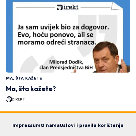
MA, ŠTA KAŽETE
Ma, šta kažete?
DIREKT
Impressum
O nama
Uslovi i pravila korištenja