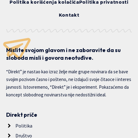
Politika korišćenja kolačića
Politika privatnosti
Kontakt
Mislite svojom glavom i ne zaboravite da su
sloboda misli i govora neotuđive.
“Direkt” je nastao kao izraz želje male grupe novinara da se bave
svojim pozivom časno i pošteno, ne izdajući svoje čitaoce i interes
javnosti. Istovremeno, “Direkt” je i eksperiment. Pokazaćemo da
koncept slobodnog novinarstva nije nedostižni ideal.
Direkt priče
Politika
Društvo