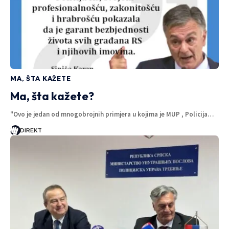
MA, ŠTA KAŽETE
Ma, šta kažete?
"Ovo je jedan od mnogobrojnih primjera u kojima je MUP , Policija…
DIREKT