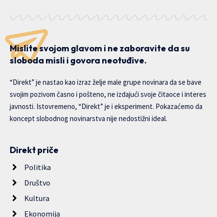
Mislite svojom glavom i ne zaboravite da su
sloboda misli i govora neotuđive.
“Direkt” je nastao kao izraz želje male grupe novinara da se bave
svojim pozivom časno i pošteno, ne izdajući svoje čitaoce i interes
javnosti. Istovremeno, “Direkt” je i eksperiment. Pokazaćemo da
koncept slobodnog novinarstva nije nedostižni ideal.
Direkt priče
Politika
Društvo
Kultura
Ekonomija