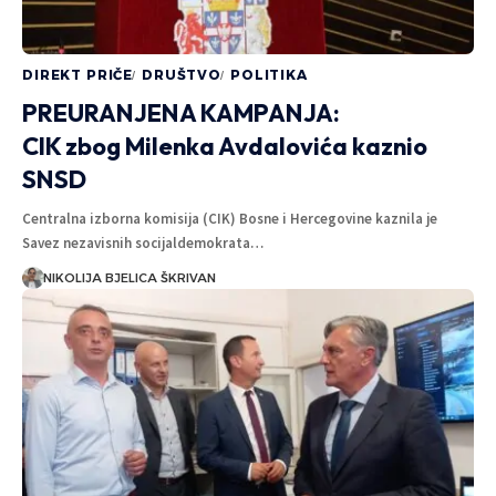
DIREKT PRIČE
DRUŠTVO
POLITIKA
PREURANJENA KAMPANJA:
CIK zbog Milenka Avdalovića kaznio
SNSD
Centralna izborna komisija (CIK) Bosne i Hercegovine kaznila je
Savez nezavisnih socijaldemokrata…
NIKOLIJA BJELICA ŠKRIVAN