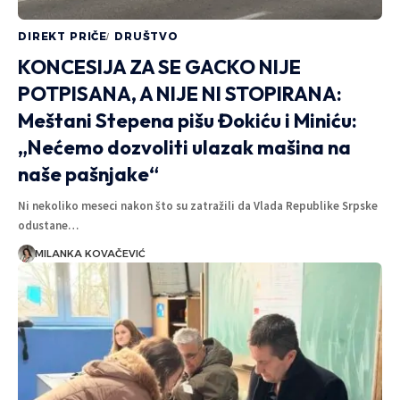
DIREKT PRIČE
DRUŠTVO
KONCESIJA ZA SE GACKO NIJE
POTPISANA, A NIJE NI STOPIRANA:
Meštani Stepena pišu Đokiću i Miniću:
„Nećemo dozvoliti ulazak mašina na
naše pašnjake“
Ni nekoliko meseci nakon što su zatražili da Vlada Republike Srpske
odustane…
MILANKA KOVAČEVIĆ