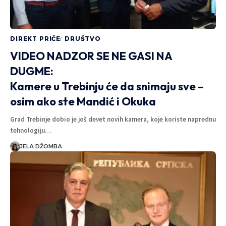
DIREKT PRIČE
DRUŠTVO
VIDEO NADZOR SE NE GASI NA
DUGME:
Kamere u Trebinju će da snimaju sve –
osim ako ste Mandić i Okuka
Grad Trebinje dobio je još devet novih kamera, koje koriste naprednu
tehnologiju…
JELA DŽOMBA