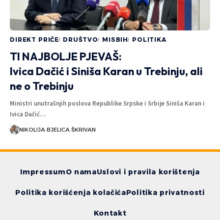
DIREKT PRIČE
DRUŠTVO
MISBIH
POLITIKA
TI NAJBOLJE PJEVAŠ:
Ivica Dačić i Siniša Karan u Trebinju, ali
ne o Trebinju
Ministri unutrašnjih poslova Republike Srpske i Srbije Siniša Karan i
Ivica Dačić…
NIKOLIJA BJELICA ŠKRIVAN
Impressum
O nama
Uslovi i pravila korištenja
Politika korišćenja kolačića
Politika privatnosti
Kontakt