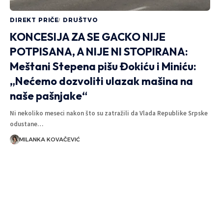
DIREKT PRIČE
DRUŠTVO
KONCESIJA ZA SE GACKO NIJE
POTPISANA, A NIJE NI STOPIRANA:
Meštani Stepena pišu Đokiću i Miniću:
„Nećemo dozvoliti ulazak mašina na
naše pašnjake“
Ni nekoliko meseci nakon što su zatražili da Vlada Republike Srpske
odustane…
MILANKA KOVAČEVIĆ