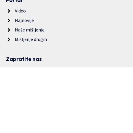
Portal
Video
Najnovije
Naše mišljenje
Mišljenje drugih
Zapratite nas
Copyright © 2024. Udruženje građana “Druga priča”. Sva prava
zadržana. Dozvoljeno prenošenje sadržaja bez dozvole izdavača,
ali uz obavezno navođenje izvora.