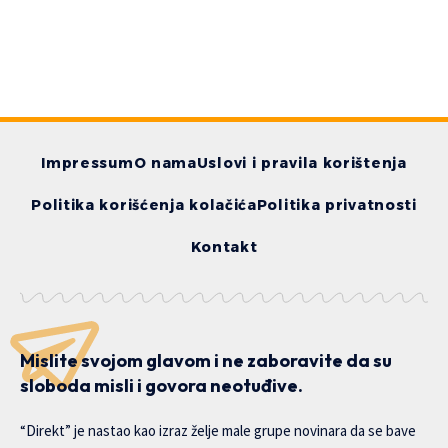
Impressum
O nama
Uslovi i pravila korištenja
Politika korišćenja kolačića
Politika privatnosti
Kontakt
Mislite svojom glavom i ne zaboravite da su
sloboda misli i govora neotuđive.
“Direkt” je nastao kao izraz želje male grupe novinara da se bave