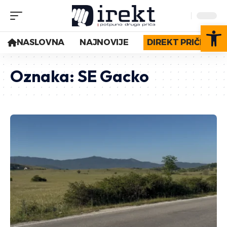
Op
NASLOVNA
NAJNOVIJE
DIREKT PRIČE
Oznaka:
SE Gacko