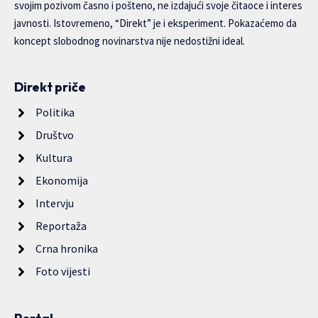
svojim pozivom časno i pošteno, ne izdajući svoje čitaoce i interes
javnosti. Istovremeno, “Direkt” je i eksperiment. Pokazaćemo da
koncept slobodnog novinarstva nije nedostižni ideal.
Direkt priče
Politika
Društvo
Kultura
Ekonomija
Intervju
Reportaža
Crna hronika
Foto vijesti