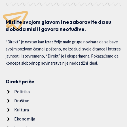
Mislite svojom glavom i ne zaboravite da su
sloboda misli i govora neotuđive.
“Direkt” je nastao kao izraz želje male grupe novinara da se bave
svojim pozivom časno i pošteno, ne izdajući svoje čitaoce i interes
javnosti. Istovremeno, “Direkt” je i eksperiment. Pokazaćemo da
koncept slobodnog novinarstva nije nedostižni ideal.
Direkt priče
Politika
Društvo
Kultura
Ekonomija