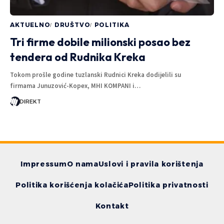
AKTUELNO
DRUŠTVO
POLITIKA
Tri firme dobile milionski posao bez
tendera od Rudnika Kreka
Tokom prošle godine tuzlanski Rudnici Kreka dodijelili su
firmama Junuzović-Kopex, MHI KOMPANI i…
DIREKT
Impressum
O nama
Uslovi i pravila korištenja
Politika korišćenja kolačića
Politika privatnosti
Kontakt