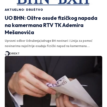
AKTUELNO
DRUŠTVO
UO BHN: Oštre osude fizičkog napada
na kamermana RTV TK Ademira
Mešanovića
Upravni odbor Udruženja/udruge BH novinari i Linija za pomoć
novinarima najoštrije osuđuju fizički napad na kamermana…
DIREKT