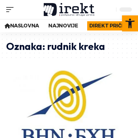
Op
NASLOVNA
NAJNOVIJE
DIREKT PRIČE
Oznaka:
rudnik kreka