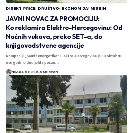
DIREKT PRIČE
DRUŠTVO
EKONOMIJA
MISBIH
JAVNI NOVAC ZA PROMOCIJU:
Ko reklamira Elektro-Hercegovinu: Od
Noćnih vukova, preko SET-a, do
knjigovodstvene agencije
Kompaniji „Samit energetike“ Elektro-Hercegovina je i u oktobru
ove godine dodijelila posao…
NIKOLIJA BJELICA ŠKRIVAN