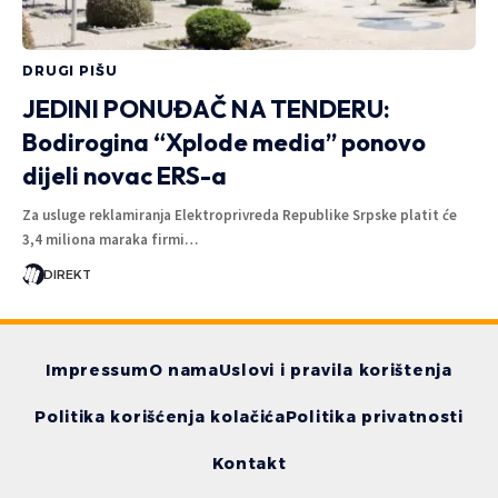
DRUGI PIŠU
JEDINI PONUĐAČ NA TENDERU:
Bodirogina “Xplode media” ponovo
dijeli novac ERS-a
Za usluge reklamiranja Elektroprivreda Republike Srpske platit će
3,4 miliona maraka firmi…
DIREKT
Impressum
O nama
Uslovi i pravila korištenja
Politika korišćenja kolačića
Politika privatnosti
Kontakt