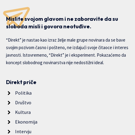
Mislite svojom glavom i ne zaboravite da su
sloboda misli i govora neotuđive.
“Direkt” je nastao kao izraz želje male grupe novinara da se bave
svojim pozivom časno i pošteno, ne izdajući svoje čitaoce i interes
javnosti. Istovremeno, “Direkt” je i eksperiment. Pokazaćemo da
koncept slobodnog novinarstva nije nedostižni ideal.
Direkt priče
Politika
Društvo
Kultura
Ekonomija
Intervju