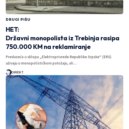
DRUGI PIŠU
HET:
Državni monopolista iz Trebinja rasipa
750.000 KM na reklamiranje
Preduzeća u sklopu „Elektroprivrede Republike Srpske“ (ERS)
uživaju u monopolističkom položaju, ali…
DIREKT