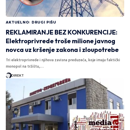
AKTUELNO
DRUGI PIŠU
REKLAMIRANJE BEZ KONKURENCIJE:
Elektroprivrede troše milione javnog
novca uz kršenje zakona i zloupotrebe
Tri elektroprivrede i njihova zavisna preduzeća, koje imaju faktički
monopol na tržištu,…
DIREKT