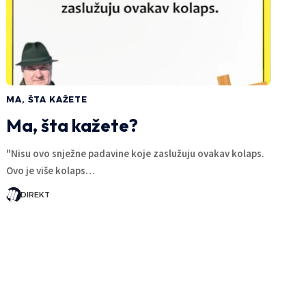
MA, ŠTA KAŽETE
Ma, šta kažete?
"Nisu ovo snježne padavine koje zaslužuju ovakav kolaps.
Ovo je više kolaps…
DIREKT