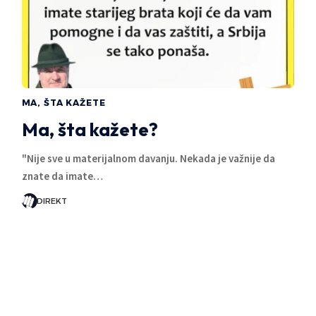
MA, ŠTA KAŽETE
Ma, šta kažete?
"Nije sve u materijalnom davanju. Nekada je važnije da
znate da imate…
DIREKT