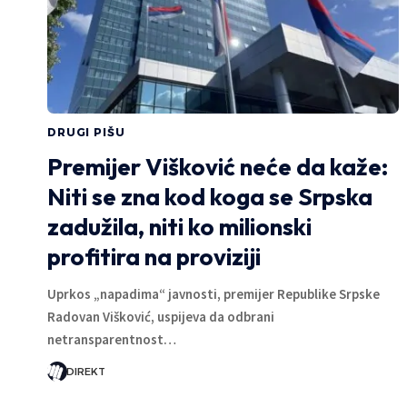
DRUGI PIŠU
Premijer Višković neće da kaže:
Niti se zna kod koga se Srpska
zadužila, niti ko milionski
profitira na proviziji
Uprkos „napadima“ javnosti, premijer Republike Srpske
Radovan Višković, uspijeva da odbrani
netransparentnost…
DIREKT