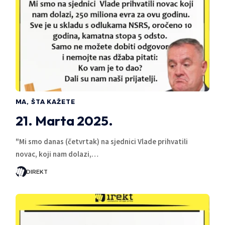
MA, ŠTA KAŽETE
21. Marta 2025.
"Mi smo danas (četvrtak) na sjednici Vlade prihvatili
novac, koji nam dolazi,…
DIREKT