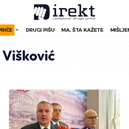
PRIČE
DRUGI PIŠU
MA, ŠTA KAŽETE
MIŠLJE
Višković