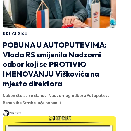
DRUGI PIŠU
POBUNA U AUTOPUTEVIMA:
Vlada RS smijenila Nadzorni
odbor koji se PROTIVIO
IMENOVANJU Viškovića na
mjesto direktora
Nakon što su se članovi Nadzornog odbora Autoputeva
Republike Srpske juče pobunili…
DIREKT