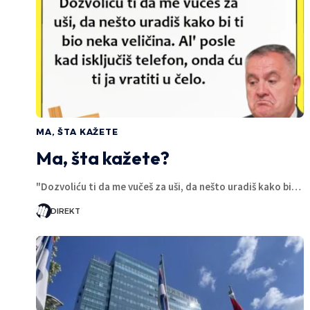
MA, ŠTA KAŽETE
Ma, šta kažete?
"Dozvoliću ti da me vučeš za uši, da nešto uradiš kako bi…
DIREKT