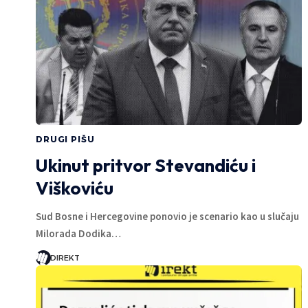
DRUGI PIŠU
Ukinut pritvor Stevandiću i
Viškoviću
Sud Bosne i Hercegovine ponovio je scenario kao u slučaju
Milorada Dodika…
DIREKT