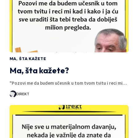
MA, ŠTA KAŽETE
Ma, šta kažete?
"Pozovi me da budem učesnik u tom tvom tvitu i reci mi…
DIREKT