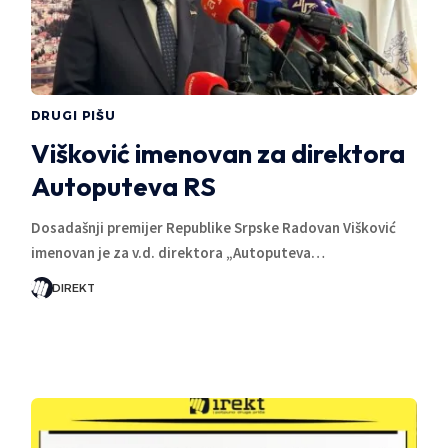
DRUGI PIŠU
Višković imenovan za direktora
Autoputeva RS
Dosadašnji premijer Republike Srpske Radovan Višković
imenovan je za v.d. direktora „Autoputeva…
DIREKT