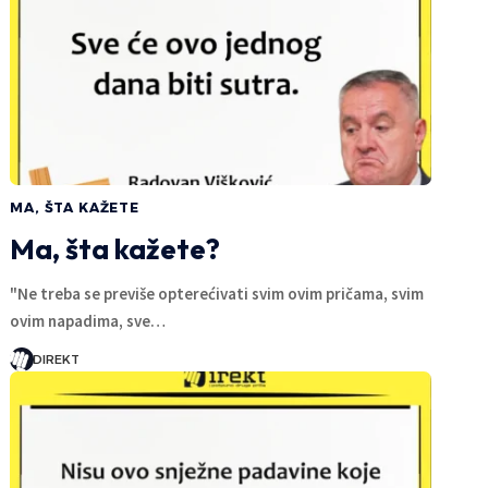
MA, ŠTA KAŽETE
Ma, šta kažete?
"Ne treba se previše opterećivati svim ovim pričama, svim
ovim napadima, sve…
DIREKT