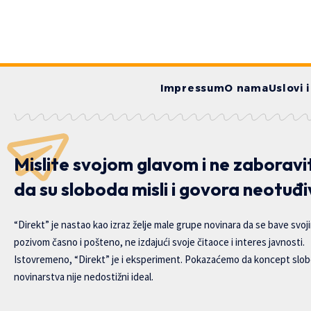
Impressum
O nama
Uslovi 
Mislite svojom glavom i ne zaboravi
da su sloboda misli i govora neotuđi
“Direkt” je nastao kao izraz želje male grupe novinara da se bave svoj
pozivom časno i pošteno, ne izdajući svoje čitaoce i interes javnosti.
Istovremeno, “Direkt” je i eksperiment. Pokazaćemo da koncept slo
novinarstva nije nedostižni ideal.