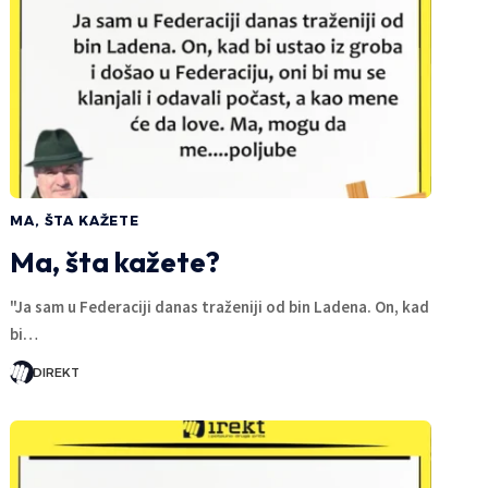
MA, ŠTA KAŽETE
Ma, šta kažete?
"Ja sam u Federaciji danas traženiji od bin Ladena. On, kad
bi…
DIREKT