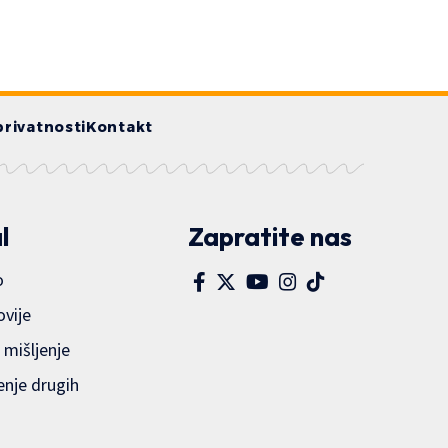
privatnosti
Kontakt
l
Zapratite nas
o
ovije
 mišljenje
enje drugih