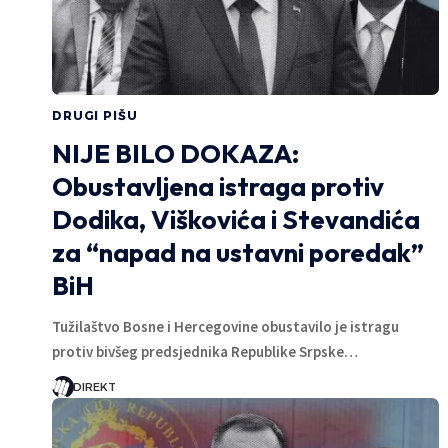
DRUGI PIŠU
NIJE BILO DOKAZA:
Obustavljena istraga protiv
Dodika, Viškovića i Stevandića
za “napad na ustavni poredak”
BiH
Tužilaštvo Bosne i Hercegovine obustavilo je istragu
protiv bivšeg predsjednika Republike Srpske…
DIREKT