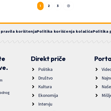
1
2
3
i pravila korištenja
Politika korišćenja kolačića
Politika 
te
Direkt priče
Porta
ve.
Politika
Vide
Društvo
Najn
im
Kultura
Naše
bodnog
Ekonomija
Mišlj
Intervju