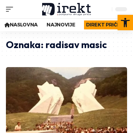
Op
NASLOVNA
NAJNOVIJE
DIREKT PRIČE
Oznaka:
radisav masic