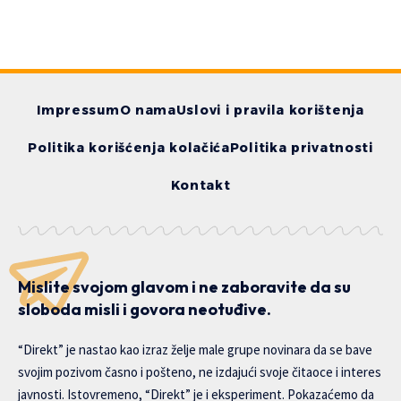
Impressum
O nama
Uslovi i pravila korištenja
Politika korišćenja kolačića
Politika privatnosti
Kontakt
Mislite svojom glavom i ne zaboravite da su
sloboda misli i govora neotuđive.
“Direkt” je nastao kao izraz želje male grupe novinara da se bave
svojim pozivom časno i pošteno, ne izdajući svoje čitaoce i interes
javnosti. Istovremeno, “Direkt” je i eksperiment. Pokazaćemo da