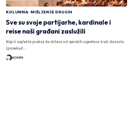
KOLUMNA
MIŠLJENJE DRUGIH
Sve su svoje partijarhe, kardinale i
reise naši građani zaslužili
Nije li najčešće praksa da država od vjerskih zajednica traži dozvolu
(ponekad…
ADMIN