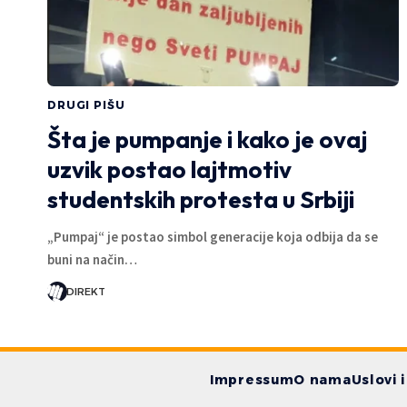
DRUGI PIŠU
Šta je pumpanje i kako je ovaj
uzvik postao lajtmotiv
studentskih protesta u Srbiji
„Pumpaj“ je postao simbol generacije koja odbija da se
buni na način…
DIREKT
Impressum
O nama
Uslovi 