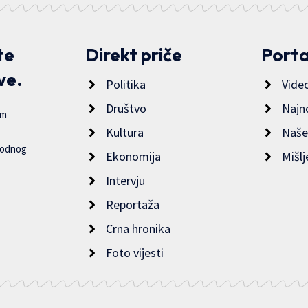
te
Direkt priče
Porta
ve.
Politika
Vide
Društvo
Najn
im
Kultura
Naše
bodnog
Ekonomija
Mišlj
Intervju
Reportaža
Crna hronika
Foto vijesti