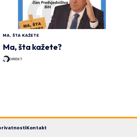
MA, ŠTA KAŽETE
Ma, šta kažete?
DIREKT
privatnosti
Kontakt