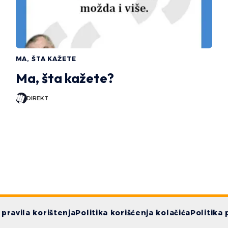
MA, ŠTA KAŽETE
Ma, šta kažete?
DIREKT
i pravila korištenja
Politika korišćenja kolačića
Politika 