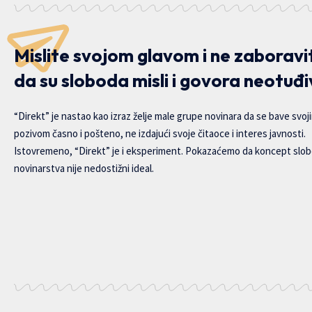
Mislite svojom glavom i ne zaboravi
da su sloboda misli i govora neotuđi
“Direkt” je nastao kao izraz želje male grupe novinara da se bave svoj
pozivom časno i pošteno, ne izdajući svoje čitaoce i interes javnosti.
Istovremeno, “Direkt” je i eksperiment. Pokazaćemo da koncept slo
novinarstva nije nedostižni ideal.