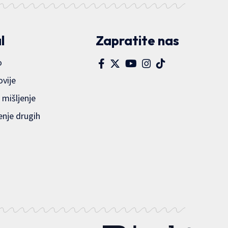
l
Zapratite nas
o
ovije
 mišljenje
enje drugih